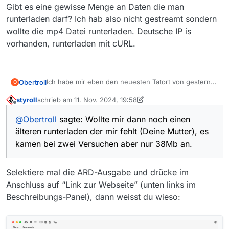
Gibt es eine gewisse Menge an Daten die man
runterladen darf? Ich hab also nicht gestreamt sondern
wollte die mp4 Datei runterladen. Deutsche IP is
vorhanden, runterladen mit cURL.
Ich habe mir eben den neuesten Tatort von gestern
Obertroll
O
ohne Problem und fehlerfrei runtergeladen (MP4,
styroll
schrieb am
11. Nov. 2024, 19:58
~900Mb)
Wollte mir dann noch einen älteren runterladen der
zuletzt editiert von styroll
11. Nov. 2024, 20:59
Offline
mir fehlt (Deine Mutter), es kamen bei zwei
@
Obertroll
sagte: Wollte mir dann noch einen
Versuchen aber nur 38Mb an. Das Video läuft ~2
Gibt es eine gewisse Menge an Daten die man
älteren runterladen der mir fehlt (Deine Mutter), es
Minuten normal.
runterladen darf? Ich hab also nicht gestreamt
sondern wollte die mp4 Datei runterladen. Deutsche
kamen bei zwei Versuchen aber nur 38Mb an.
IP is vorhanden, runterladen mit cURL.
Selektiere mal die ARD-Ausgabe und drücke im
Anschluss auf “Link zur Webseite” (unten links im
Beschreibungs-Panel), dann weisst du wieso: