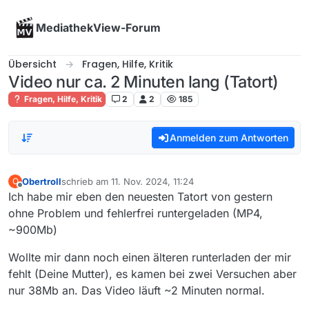
Skip to content
MediathekView-Forum
Übersicht
Fragen, Hilfe, Kritik
Video nur ca. 2 Minuten lang (Tatort)
Fragen, Hilfe, Kritik
2
2
185
Anmelden zum Antworten
Obertroll
schrieb am
11. Nov. 2024, 11:24
O
zuletzt editiert von
Offline
Ich habe mir eben den neuesten Tatort von gestern
ohne Problem und fehlerfrei runtergeladen (MP4,
~900Mb)
Wollte mir dann noch einen älteren runterladen der mir
fehlt (Deine Mutter), es kamen bei zwei Versuchen aber
nur 38Mb an. Das Video läuft ~2 Minuten normal.