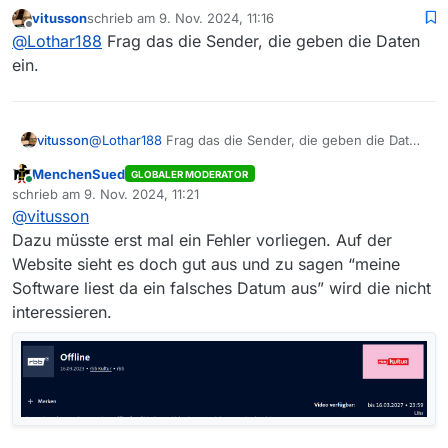
(!) aufgelistet? Es handelt sich dabei aus meiner
vitusson
schrieb am
9. Nov. 2024, 11:16
Sicht jedoch um aktuelle Sendungen, das Datum ist
zuletzt editiert von
Offline
@
Lothar188
Frag das die Sender, die geben die Daten
jedoch falsch.
ein.
vitusson
@
Lothar188
Frag das die Sender, die geben die Daten
ein.
MenchenSued
GLOBALER MODERATOR
Online
schrieb am
9. Nov. 2024, 11:21
zuletzt editiert von
@
vitusson
Dazu müsste erst mal ein Fehler vorliegen. Auf der
Website sieht es doch gut aus und zu sagen “meine
Software liest da ein falsches Datum aus” wird die nicht
interessieren.