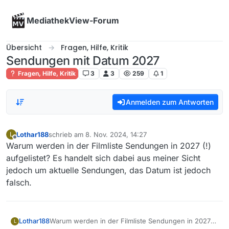
Skip to content
MediathekView-Forum
Übersicht
Fragen, Hilfe, Kritik
Sendungen mit Datum 2027
Fragen, Hilfe, Kritik
3
3
259
1
Anmelden zum Antworten
Lothar188
schrieb am
8. Nov. 2024, 14:27
L
zuletzt editiert von
Offline
Warum werden in der Filmliste Sendungen in 2027 (!)
aufgelistet? Es handelt sich dabei aus meiner Sicht
jedoch um aktuelle Sendungen, das Datum ist jedoch
falsch.
Lothar188
Warum werden in der Filmliste Sendungen in 2027
L