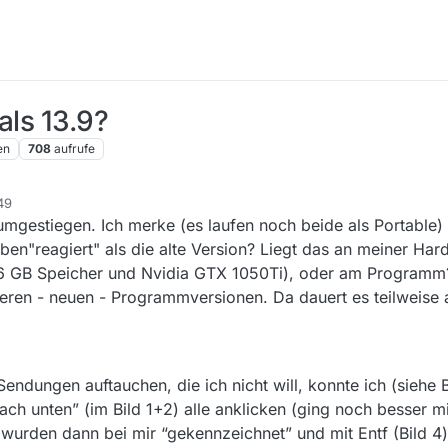
als 13.9?
en
708
aufrufe
49
0 umgestiegen. Ich merke (es laufen noch beide als Portable)
ben"reagiert" als die alte Version? Liegt das an meiner Ha
16 GB Speicher und Nvidia GTX 1050Ti), oder am Programm
eren - neuen - Programmversionen. Da dauert es teilweise a
dungen auftauchen, die ich nicht will, konnte ich (siehe Bi
ach unten” (im Bild 1+2) alle anklicken (ging noch besser mi
e wurden dann bei mir “gekennzeichnet” und mit Entf (Bild 4) 