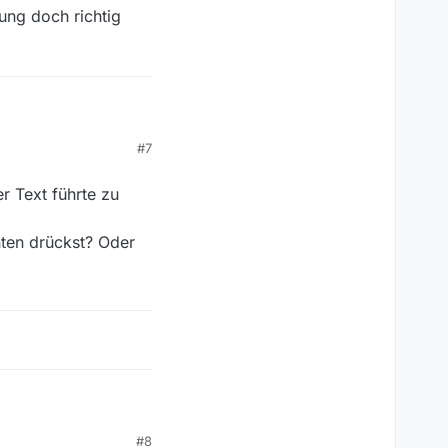
bung doch richtig
, die ich nicht will
#7
 “Pfeil nach oben”
g doch richtig
.
er Text führte zu
nten drückst? Oder
er Text führte zu einer
#8