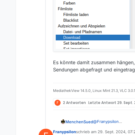
Es könnte damit zusammen hängen, d
Sendungen abgefragt und eingetrag
MediathekView 14.5.0, Linux Mint 21.3, VLC 3.0.
F
2 Antworten
Letzte Antwort
29. Sept.
@
Franypsilon
MenchenSued
Kannst Du mal probew
Franypsilon
schrieb am
29. Sept. 2024, 07:
und es erneut testen?
zuletzt editiert von