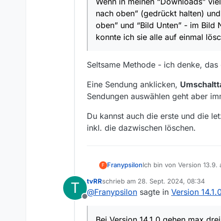
Wenn in meinen “Downloads” viele 
löschen.
nach oben” (gedrückt halten) und “
Bei Version 14.1.0 gehen max drei Einträge und es "löscht " 
löschen. Bei vielen Eint
oben” und “Bild Unten” - im Bild 
konnte ich sie alle auf einmal lös
Seltsame Methode - ich denke, das 
Eine Sendung anklicken,
Umschaltt
Sendungen auswählen geht aber im
Du kannst auch die erste und die l
inkl. die dazwischen löschen.
Ich bin von Version 13.9.
Franypsilon
F
bei mir langsamer auf Ein
tvRR
schrieb am
28. Sept. 2024, 08:34
T
AMD Ryzen 7 2700, 16 GB
Und noch etwas ist mir au
zuletzt editiert von
@
Franypsilon
sagte in
Version 14.1.
Ich merke das nämlich auch bei anderen - neuen - Programmversionen. D
Wenn in meinen “Downloads
Offline
Eingabe umgesetzt wird.
oben” (gedrückt halten) u
Unten” - im Bild Nr. 3) u
Bei Version 14.1.0 gehen max drei