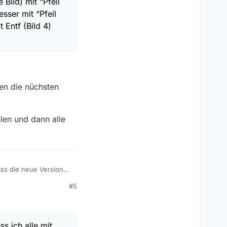
Bild) mit “Pfeil
sser mit “Pfeil
 Entf (Bild 4)
en die nüchsten
len und dann alle
ass die neue Version
10 Pro alle Updates,
#5
d) mit “Pfeil nach
“Pfeil oben” und “Bild
ich sie alle auf einmal
s ich alle mit