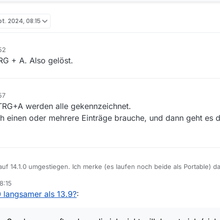
pt. 2024, 08:15
52
RG + A. Also gelöst.
57
STRG+A werden alle gekennzeichnet.
och einen oder mehrere Einträge brauche, und dann geht es 
 auf 14.1.0 umgestiegen. Ich merke (es laufen noch beide als Portable) d
gaben"reagiert" als die alte Version? Liegt das an meiner Hardware (Win
8:15
 Speicher und Nvidia GTX 1050Ti), oder am Programm?
fgefallen:
0 langsamer als 13.9?
:
a dauert es teilweise auch länger bis eine
” viele Sendungen auftauchen, die ich nicht will, konnte ich (siehe Bil
nd “Pfeil nach unten” (im Bild 1+2) alle anklicken (ging noch besser mit 
nd die wurden dann bei mir “gekennzeichnet” und mit Entf (Bild 4) konnte 