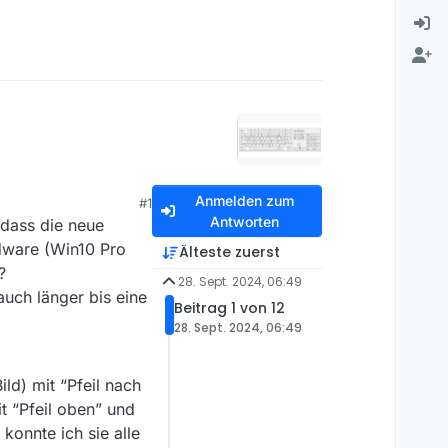
Anmelden zum
#1
Antworten
 dass die neue
rdware (Win10 Pro
Älteste zuerst
?
28. Sept. 2024, 06:49
uch länger bis eine
Beitrag 1 von 12
28. Sept. 2024, 06:49
ld) mit “Pfeil nach
t “Pfeil oben” und
konnte ich sie alle