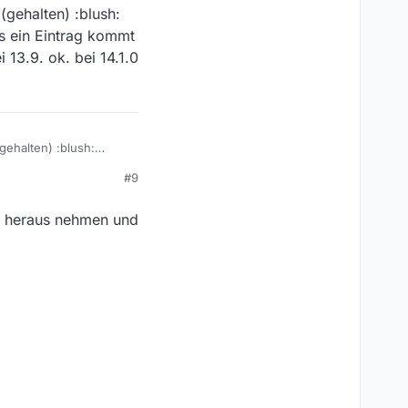
(gehalten) :blush:
nten drückst? Oder ist
is ein Eintrag kommt
 13.9. ok. bei 14.1.0
gehalten) :blush:
s ein Eintrag kommt den
#9
ok. bei 14.1.0 nein.
” heraus nehmen und