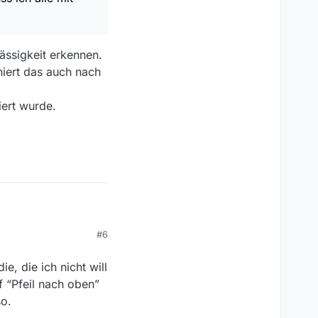
ässigkeit erkennen.
niert das auch nach
iert wurde.
#6
e, die ich nicht will
t erkennen. Das
f “Pfeil nach oben”
 nach unten
so.
e.