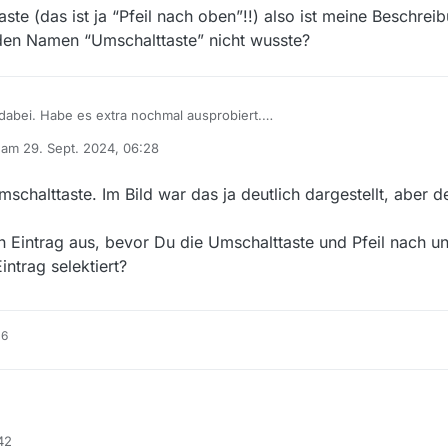
te (das ist ja “Pfeil nach oben”!!) also ist meine Beschrei
 den Namen “Umschalttaste” nicht wusste?
dabei. Habe es extra nochmal ausprobiert.
o wie beschrieben mit “Pfeil nach oben” + “Pfeil nach unten” kann ich die
b am
29. Sept. 2024, 06:28
en. Bei Version ist da Verhalten genau wie beschrieben, du bleibst auf
Umschalttaste (das ist ja “Pfeil nach oben”!!) also ist meine Beschreibun
editiert von
ten” und nach drei Auswahlen “Löscht” er die darüber. Das ist 100%ig so
r weil ich den Namen “Umschalttaste” nicht wusste?
mschalttaste. Im Bild war das ja deutlich dargestellt, aber d
n Eintrag aus, bevor Du die Umschalttaste und Pfeil nach u
intrag selektiert?
16
ung mit der Umschalttaste. Im Bild war das ja deutlich dargestellt, aber d
42