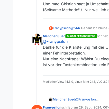
Und mac-Chistian sagt ja Umschalttas
(Seltsame Methode!!). Nur weil ich
@
tvRR
Genau! Ich bleibe 
Franypsilon
F
Bei Version 3.9 geht es s
MenchenSued
schrie
GLOBALER MODERATOR
auswählen und dann lösch
Und mac-Chistian sagt ja 
zuletzt 
@
Franypsilon
geht’s mit “Pfeil nach un
(Seltsame Methode!!). Nu
Offline
Danke für die Klarstellung mit der U
einer Fehlinterpretation.
Nur eine Nachfrage: Wählst Du eine
ist vor der Tastenkombination kein E
MediathekView 14.5.0, Linux Mint 21.3, VLC 3.0.
MenchenSued
@
Franypsilon
Danke für die Klarstell
Franypsilon
schrieb am
29. Sept. 2024, 06:
Fehlinterpretation.