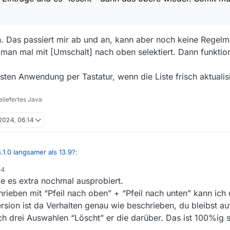
dann das obere wieder. Somit muss ich alle mit Entf einzeln
rägen mühsam.
n. Das passiert mir ab und an, kann aber noch keine Regelm
man mal mit [Umschalt] nach oben selektiert. Dann funktio
rsten Anwendung per Tastatur, wenn die Liste frisch aktualis
liefertes Java
 2024, 06:14
.1.0 langsamer als 13.9?
:
14
e es extra nochmal ausprobiert.
bere wieder. Somit muss ich alle mit Entf einzeln
rieben mit “Pfeil nach oben” + “Pfeil nach unten” kann ich di
tigen. Das passiert mir ab und an, kann aber noch keine Regelmässigkei
sion ist da Verhalten genau wie beschrieben, du bleibst au
man mal mit [Umschalt] nach oben selektiert. Dann funktioniert das auch
ach drei Auswahlen “Löscht” er die darüber. Das ist 100%ig 
lerersten Anwendung per Tastatur, wenn die Liste frisch aktualisiert wurd