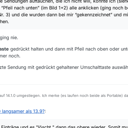
Sendungen auftauchen, die ich nicht will, konnte ich (siehe 
Pfeil nach unten” (im Bild 1+2) alle anklicken (ging noch be
dann das obere wieder. Somit muss ich alle mit Entf einzeln
rägen mühsam.
Nr. 3) und die wurden dann bei mir “gekennzeichnet” und mit
chen.
ging nie.
aste
gedrückt halten und dann mit Pfeil nach oben oder unt
mer noch.
etzte Sendung mit gedrückt gehaltener Umschalttaste auswäh
 auf 14.1.0 umgestiegen. Ich merke (es laufen noch beide als Portable) d
gaben"reagiert" als die alte Version? Liegt das an meiner Hardware (Win
 Speicher und Nvidia GTX 1050Ti), oder am Programm?
fgefallen:
0 langsamer als 13.9?
:
a dauert es teilweise auch länger bis eine
” viele Sendungen auftauchen, die ich nicht will, konnte ich (siehe Bil
nd “Pfeil nach unten” (im Bild 1+2) alle anklicken (ging noch besser mit 
nd die wurden dann bei mir “gekennzeichnet” und mit Entf (Bild 4) konnte 
 Einträge und es "löscht " dann das obere wieder. Somit mus