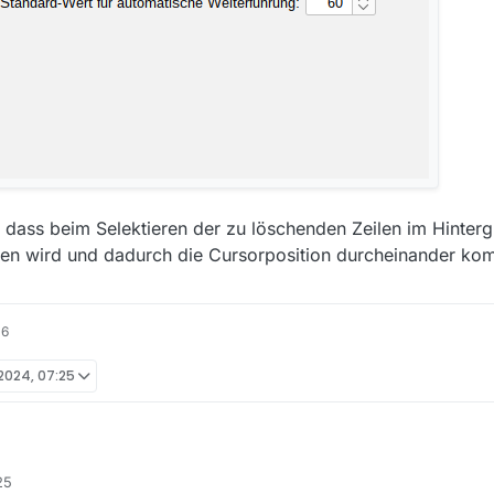
ass beim Selektieren der zu löschenden Zeilen im Hinterg
en wird und dadurch die Cursorposition durcheinander ko
16
 2024, 07:25
eise in den Einstellungen den Haken bei “Fehlende Filmgröße nachla
25