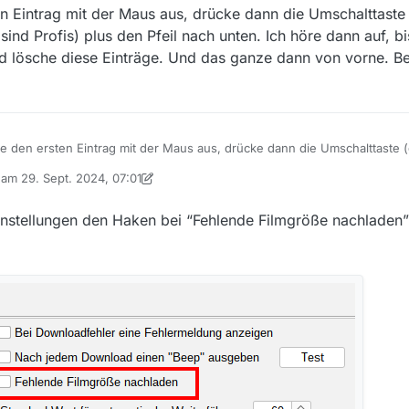
n Eintrag mit der Maus aus, drücke dann die Umschalttaste 
ählst Du einen Eintrag aus, bevor Du die Umschalttaste und Pfeil nach u
ion kein Eintrag selektiert?
 sind Profis) plus den Pfeil nach unten. Ich höre dann auf, b
nd lösche diese Einträge. Und das ganze dann von vorne. Bei
e den ersten Eintrag mit der Maus aus, drücke dann die Umschalttaste (
 nicht alle sind Profis) plus den Pfeil nach unten. Ich höre dann auf, bi
b am
29. Sept. 2024, 07:01
Entf und lösche diese Einträge. Und das ganze dann von vorne. Bei 13.9. 
 editiert von MenchenSued
instellungen den Haken bei “Fehlende Filmgröße nachladen