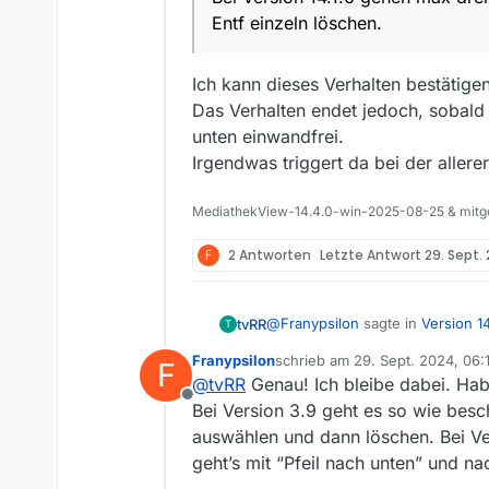
löschen.
Entf einzeln löschen.
Bei Version 14.1.0 gehen max drei Einträge und es "löscht " 
löschen. Bei vielen Eint
Ich kann dieses Verhalten bestätige
Das Verhalten endet jedoch, sobald 
unten einwandfrei.
Irgendwas triggert da bei der allere
MediathekView-14.4.0-win-2025-08-25 & mitge
F
2 Antworten
Letzte Antwort
29. Sept.
@
Franypsilon
sagte in
Version 14
tvRR
T
Franypsilon
schrieb am
29. Sept. 2024, 06:
F
zuletzt editiert von
@
tvRR
Genau! Ich bleibe dabei. Hab
Bei Version 14.1.0 gehen max drei Einträge und es "löscht " dann das o
Offline
löschen.
Bei Version 3.9 geht es so wie besch
Ich kann dieses Verhalten bestä
auswählen und dann löschen. Bei Ver
Verhalten endet jedoch, sobald 
geht’s mit “Pfeil nach unten” und n
einwandfrei.
Irgendwas triggert da bei der al