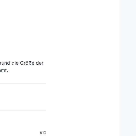
rund die Größe der
mmt.
den” heraus nehmen
#10