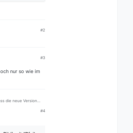
#2
#3
doch nur so wie im
ass die neue Version
10 Pro alle Updates,
#4
d) mit “Pfeil nach
“Pfeil oben” und “Bild
ich sie alle auf einmal