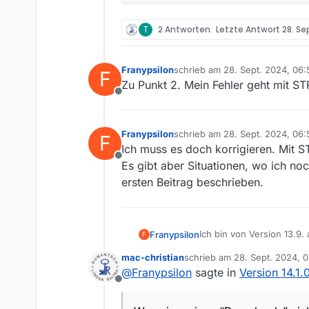
T
2 Antworten
Letzte Antwort
28. Se
Franypsilon
schrieb am
28. Sept. 2024, 06:
F
zuletzt editiert von
Zu Punkt 2. Mein Fehler geht mit ST
Offline
Franypsilon
schrieb am
28. Sept. 2024, 06:
F
zuletzt editiert von
Ich muss es doch korrigieren. Mit 
Offline
Es gibt aber Situationen, wo ich n
ersten Beitrag beschrieben.
Ich bin von Version 13.9.
Franypsilon
F
bei mir langsamer auf Ein
mac-christian
schrieb am
28. Sept. 2024, 0
AMD Ryzen 7 2700, 16 GB
Und noch etwas ist mir au
zuletzt editiert von
@
Franypsilon
sagte in
Version 14.1.
Ich merke das nämlich auch bei anderen - neuen - Programmversionen. D
Wenn in meinen “Downloads
Offline
Eingabe umgesetzt wird.
oben” (gedrückt halten) u
Unten” - im Bild Nr. 3) u