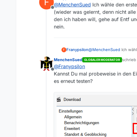
F
zuletzt editiert von
@
MenchenSued
Ich wähle den erste
Nur eine Nachfrage: W
Offline
vor der Tastenkombinat
(wieder was gelernt, denn nicht alle
den ich haben will, gehe auf Entf u
nein.
Franypsilon
@
MenchenSued
Ich wähl
F
(wieder was gelernt, denn
MenchenSued
schrie
GLOBALER MODERATOR
ich haben will, gehe auf 
zuletzt
@
Franypsilon
Offline
Kannst Du mal probeweise in den E
es erneut testen?