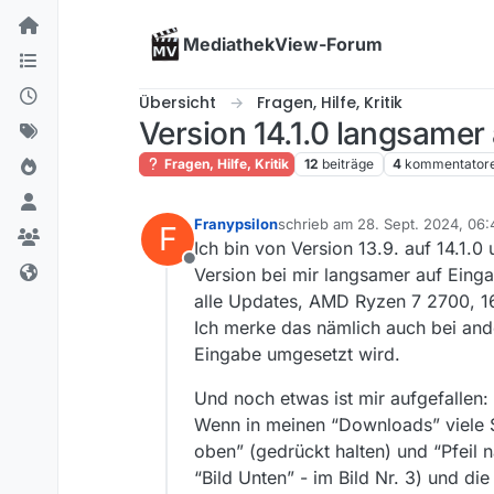
Skip to content
MediathekView-Forum
Übersicht
Fragen, Hilfe, Kritik
Version 14.1.0 langsamer 
Fragen, Hilfe, Kritik
12
beiträge
4
kommentator
Franypsilon
schrieb am
28. Sept. 2024, 06:
F
zuletzt editiert von
Ich bin von Version 13.9. auf 14.1.
Offline
Version bei mir langsamer auf Einga
alle Updates, AMD Ryzen 7 2700, 
Ich merke das nämlich auch bei and
Eingabe umgesetzt wird.
Und noch etwas ist mir aufgefallen:
Wenn in meinen “Downloads” viele Sen
oben” (gedrückt halten) und “Pfeil n
“Bild Unten” - im Bild Nr. 3) und di