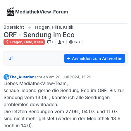
Skip to content
MediathekView-Forum
Übersicht
Fragen, Hilfe, Kritik
ORF - Sendung im Eco
Fragen, Hilfe, Kritik
1
1
173
Anmelden zum Antworten
The_Austrian
schrieb am
20. Juli 2024, 12:29
T
zuletzt editiert von
Offline
Liebes MediathekView-Team,
schaue liebend gerne die Sendung Eco im ORF. Bis zur
Sendung vom 13.06., konnte ich alle Sendungen
problemlos downloaden.
Die letzten Sendungen vom 27.06., 04.07. und 11.07.
sind nicht mehr gelistet (weder in der Mediathek 13.6
noch in 14.0).