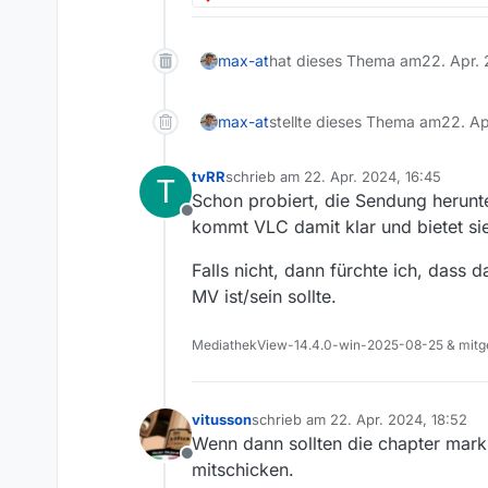
max-at
hat dieses Thema am
22. Apr. 
max-at
stellte dieses Thema am
22. Ap
tvRR
schrieb am
22. Apr. 2024, 16:45
T
zuletzt editiert von
Schon probiert, die Sendung herun
Offline
kommt VLC damit klar und bietet sie
Falls nicht, dann fürchte ich, dass
MV ist/sein sollte.
MediathekView-14.4.0-win-2025-08-25 & mitge
vitusson
schrieb am
22. Apr. 2024, 18:52
zuletzt editiert von
Wenn dann sollten die chapter mark
Offline
mitschicken.