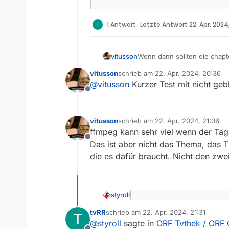
T
1 Antwort
Letzte Antwort
22. Apr. 2024,
Wenn dann sollten die chapt
vitusson
mitschicken.
vitusson
schrieb am
22. Apr. 2024, 20:36
Ein nicht geogeblocktes Bei
Verstehen sie Spaß ist gebl
zuletzt editiert von
@
vitusson
Kurzer Test mit nicht ge
nicht wir rklich verstehen [/
Offline
vitusson
schrieb am
22. Apr. 2024, 21:06
zuletzt editiert von
ffmpeg kann sehr viel wenn der Tag 
Offline
Das ist aber nicht das Thema, das 
die es dafür braucht. Nicht den zwe
styroll
@
max-at
sagte: Es gibt auf
tvRR
schrieb am
22. Apr. 2024, 21:31
Sendungen jetzt Kapitelmark
T
zuletzt editiert von
Gibt’s diese Funktion nicht sc
@
styroll
sagte in
ORF Tvthek / ORF