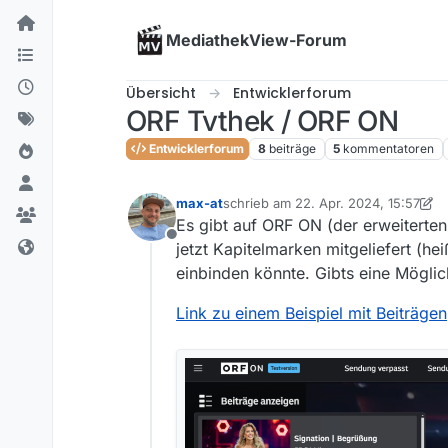
Skip to content
MediathekView-Forum
Übersicht
Entwicklerforum
ORF Tvthek / ORF ON
Entwicklerforum
8
beiträge
5
kommentatoren
max-at
schrieb am
22. Apr. 2024, 15:57
zuletzt editiert von max-at
Es gibt auf ORF ON (der erweiterte
Offline
jetzt Kapitelmarken mitgeliefert (h
einbinden könnte. Gibts eine Möglic
Link zu einem Beispiel mit Beiträgen