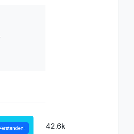
estamps im Stream. Und
ne
Referenzierung auf
.
…
aus dem Master-
apters vorhanden
42.6k
Verstanden!