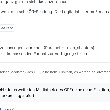
äre ganz gut um sich das anzuschauen.
Obwohl deutsche ÖR-Sendung. Die Logik dahinter muß man a
])
, 20:36
zeichnungen schreiben (Parameter -map_chapters).
tel - im passenden Format zur Verfügung stellen.
iterten Mediathek des ORF) eine neue Funktion, es werden bei diverse
eißt im ORF dann Beiträge). Es wäre toll wenn man die im MP4 als Kapite
abzugreifen?
trägen
ON (der erweiterten Mediathek des ORF) eine neue Funktion
marken mitgeliefert
t jeher
?