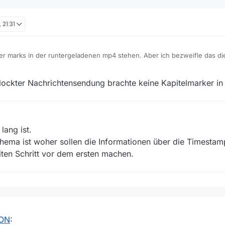
 21:31
er marks in der runtergeladenen mp4 stehen. Aber ich bezweifle das di
spiel wäre ganz gut um sich das anzuschauen.
ockt. (Obwohl deutsche ÖR-Sendung. Die Logik dahinter muß man aber 
blockter Nachrichtensendung brachte keine Kapitelmarker i
OT])
lang ist.
Thema ist woher sollen die Informationen über die Timest
iten Schritt vor dem ersten machen.
 ORF ON (der erweiterten Mediathek des ORF) eine neue Funktion, es w
en mitgeliefert
hon
seit jeher
?
 ON
: