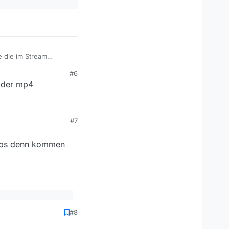
e die im Stream
#6
wahrscheinlich auch
n der mp4
#7
amps denn kommen
erden bei diversen
#8