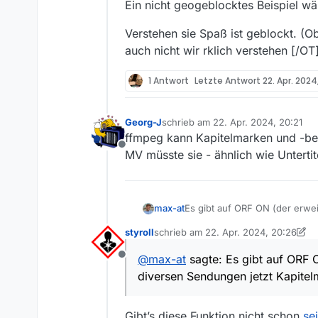
Ein nicht geogeblocktes Beispiel w
Verstehen sie Spaß ist geblockt. (
auch nicht wir rklich verstehen [/OT
1 Antwort
Letzte Antwort
22. Apr. 2024
Georg-J
schrieb am
22. Apr. 2024, 20:21
zuletzt editiert von
ffmpeg kann Kapitelmarken und -be
Offline
MV müsste sie - ähnlich wie Unterti
Es gibt auf ORF ON (der erwe
max-at
Kapitelmarken mitgeliefert (h
styroll
schrieb am
22. Apr. 2024, 20:26
Gibts eine Möglichkeit diese 
Link zu einem Beispiel mit Bei
zuletzt editiert von styroll
@
max-at
sagte: Es gibt auf ORF 
Offline
diversen Sendungen jetzt Kapitel
Gibt’s diese Funktion nicht schon
sei