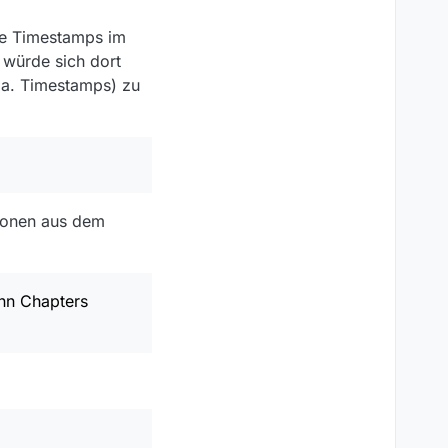
te Timestamps im
 würde sich dort
v.a. Timestamps) zu
tionen aus dem
nn Chapters