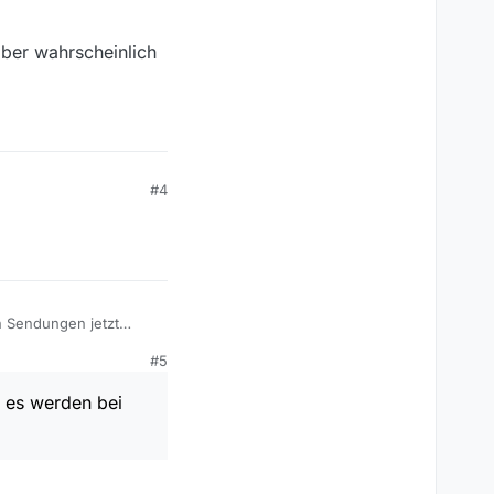
ber wahrscheinlich
#4
n Sendungen jetzt
l einbinden könnte.
#5
, es werden bei