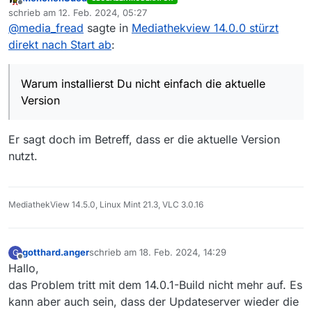
Offline
nach längerer Zeit
schrieb am
12. Feb. 2024, 05:27
zuletzt editiert von
@
media_fread
sagte in
Mediathekview 14.0.0 stürzt
direkt nach Start ab
:
Was ist eine “längerer Zeit”?
Warum installierst Du nicht einfach die aktuelle
Version und schaust ob es dann läuft?
Warum installierst Du nicht einfach die aktuelle
Version
Er sagt doch im Betreff, dass er die aktuelle Version
nutzt.
MediathekView 14.5.0, Linux Mint 21.3, VLC 3.0.16
gotthard.anger
schrieb am
18. Feb. 2024, 14:29
G
zuletzt editiert von
Offline
Hallo,
das Problem tritt mit dem 14.0.1-Build nicht mehr auf. Es
kann aber auch sein, dass der Updateserver wieder die