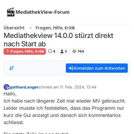
Skip to content
MediathekView-Forum
Übersicht
Fragen, Hilfe, Kritik
Mediathekview 14.0.0 stürzt direkt
nach Start ab
Fragen, Hilfe, Kritik
4
3
744
Anmelden zum Antworten
gotthard.anger
schrieb am
11. Feb. 2024, 13:44
G
zuletzt editiert von
Offline
Hallo,
Ich habe nach längerer Zeit mal wieder MV gebraucht.
Leider musste ich feststellen, dass das Programm nur
kurz die Gui anzeigt und danach sich kommentarlos
schliesst.