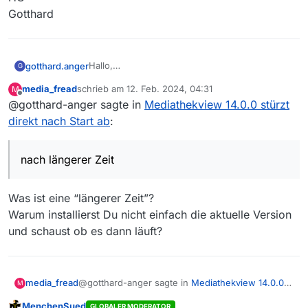
Gotthard
Hallo,
gotthard.anger
G
Ich habe nach längerer Zeit mal wieder MV
media_fread
schrieb am
12. Feb. 2024, 04:31
M
gebraucht. Leider musste ich feststellen, dass
Die letzte Zeile im Log lautet:
zuletzt editiert von
Offline
@gotthard-anger sagte in
Mediathekview 14.0.0 stürzt
das Programm nur kurz die Gui anzeigt und
danach sich kommentarlos schliesst.
direkt nach Start ab
:
Sonst gibt es keine Fehlermeldungen im Log.
Ich finde nirgendwo eine Stelle, wo ich den
nach längerer Zeit
Updatecheck abstellen kann. - weder in
System ist Windows11 Pro, keine Domain, User
settings.xml oder mediathek.xml
hat Administratorrechte
Die Datei MediathekView.lock wird nach dem
Habe ich bezüglich der Updates was verpasst?
Was ist eine “längerer Zeit”?
Absturz nicht weggeräumt.
Ich sehe, dass es inzwischen einen Webclient
Warum installierst Du nicht einfach die aktuelle Version
Die Löschung von %userprofile%.mediathek3
gibt…
HG
und schaust ob es dann läuft?
hat nicht geholfen.
Gotthard
@gotthard-anger sagte in
Mediathekview 14.0.0
media_fread
M
stürzt direkt nach Start ab
:
MenchenSued
GLOBALER MODERATOR