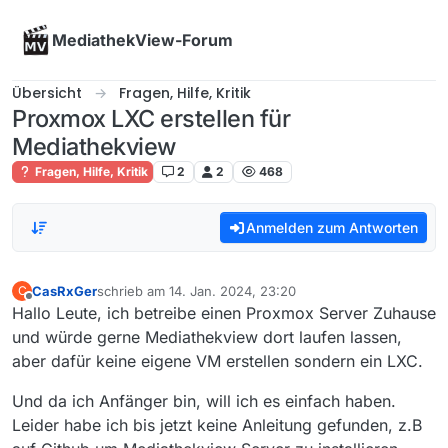
Skip to content
MediathekView-Forum
Übersicht
Fragen, Hilfe, Kritik
Proxmox LXC erstellen für
Mediathekview
Fragen, Hilfe, Kritik
2
2
468
Anmelden zum Antworten
CasRxGer
schrieb am
14. Jan. 2024, 23:20
C
zuletzt editiert von
Offline
Hallo Leute, ich betreibe einen Proxmox Server Zuhause
und würde gerne Mediathekview dort laufen lassen,
aber dafür keine eigene VM erstellen sondern ein LXC.
Und da ich Anfänger bin, will ich es einfach haben.
Leider habe ich bis jetzt keine Anleitung gefunden, z.B