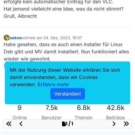
erfolgte kein automatischer Eintrag für den VLC.
Hat jemand vielleicht eine Idee, was da nicht stimmt?
Gruß, Albrecht
aakoe
schrieb am
24. Dez. 2023, 19:07
A
zuletzt editiert von
Offline
Habe gesehen, dass es auch einen Installer für Linux
Deb gibt und MV damit installiert. Nun funktioniert alles
wieder wie gewohnt.
Schöne Feiertage allen…
Mit der Nutzung dieser Website erklären Sie sich
damit einverstanden, dass wir Cookies
verwenden.
Erfahre mehr
Verstanden!
9
7.5k
6.8k
42.6k
Online
Benutzer
Themen
Beiträge
1 / 1