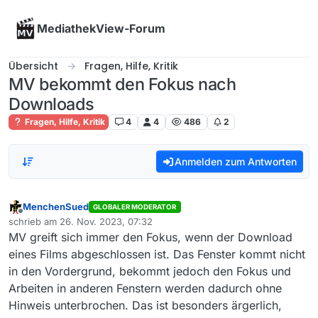
Skip to content
MediathekView-Forum
Übersicht
Fragen, Hilfe, Kritik
MV bekommt den Fokus nach
Downloads
Fragen, Hilfe, Kritik
4
4
486
2
Anmelden zum Antworten
MenchenSued
GLOBALER MODERATOR
Offline
schrieb am
26. Nov. 2023, 07:32
zuletzt editiert von
MV greift sich immer den Fokus, wenn der Download
eines Films abgeschlossen ist. Das Fenster kommt nicht
in den Vordergrund, bekommt jedoch den Fokus und
Arbeiten in anderen Fenstern werden dadurch ohne
Hinweis unterbrochen. Das ist besonders ärgerlich,