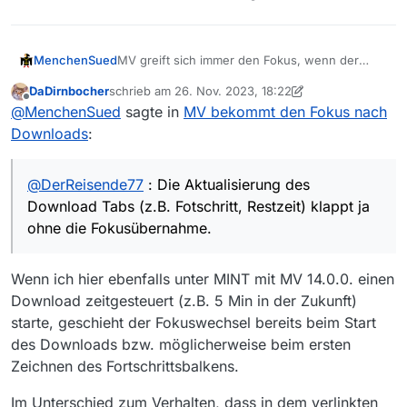
MV greift sich immer den Fokus, wenn der
MenchenSued
Download eines Films abgeschlossen ist. Das
DaDirnbocher
schrieb am
26. Nov. 2023, 18:22
Fenster kommt nicht in den Vordergrund,
@
DerReisende77
: Die Aktualisierung des
zuletzt editiert von DaDirnbocher
Offline
@
MenchenSued
sagte in
MV bekommt den Fokus nach
bekommt jedoch den Fokus und Arbeiten in
Download Tabs (z.B. Fotschritt, Restzeit) klappt
anderen Fenstern werden dadurch ohne
ja ohne die Fokusübernahme. Wäre es möglich,
Vielleicht ist das ja auch nur ein Linux-Thema,
Downloads
:
Hinweis unterbrochen. Das ist besonders
dass fertige Downloads ebenso still dargestellt
ich verwende MINT (Ubuntu) und MV 14.0.0.
ärgerlich, wenn man nicht ständig auf den
werden?
Bildschirm schaut oder viele kleine Sendungen
@
DerReisende77
: Die Aktualisierung des
herunter lädt.
Download Tabs (z.B. Fotschritt, Restzeit) klappt ja
ohne die Fokusübernahme.
Wenn ich hier ebenfalls unter MINT mit MV 14.0.0. einen
Download zeitgesteuert (z.B. 5 Min in der Zukunft)
starte, geschieht der Fokuswechsel bereits beim Start
des Downloads bzw. möglicherweise beim ersten
Zeichnen des Fortschrittsbalkens.
Im Unterschied zum Verhalten, dass in dem verlinkten