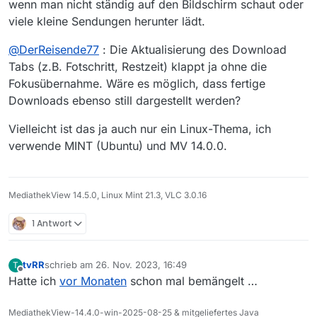
wenn man nicht ständig auf den Bildschirm schaut oder
viele kleine Sendungen herunter lädt.
@
DerReisende77
: Die Aktualisierung des Download
Tabs (z.B. Fotschritt, Restzeit) klappt ja ohne die
Fokusübernahme. Wäre es möglich, dass fertige
Downloads ebenso still dargestellt werden?
Vielleicht ist das ja auch nur ein Linux-Thema, ich
verwende MINT (Ubuntu) und MV 14.0.0.
MediathekView 14.5.0, Linux Mint 21.3, VLC 3.0.16
1 Antwort
tvRR
schrieb am
26. Nov. 2023, 16:49
T
zuletzt editiert von
Offline
Hatte ich
vor Monaten
schon mal bemängelt …
MediathekView-14.4.0-win-2025-08-25 & mitgeliefertes Java