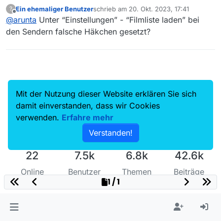
und wollte etwas auf ARTE nachschauen. Leider kommt
Ein ehemaliger Benutzer
schrieb am
20. Okt. 2023, 17:41
?
da nur die französische version hoch. Wie kann ich das
zuletzt editiert von
Offline
@
arunta
Unter “Einstellungen” - “Filmliste laden” bei
lösen bitte ?
den Sendern falsche Häkchen gesetzt?
Mit der Nutzung dieser Website erklären Sie sich
damit einverstanden, dass wir Cookies
verwenden.
Erfahre mehr
Verstanden!
22
7.5k
6.8k
42.6k
Online
Benutzer
Themen
Beiträge
1 / 1