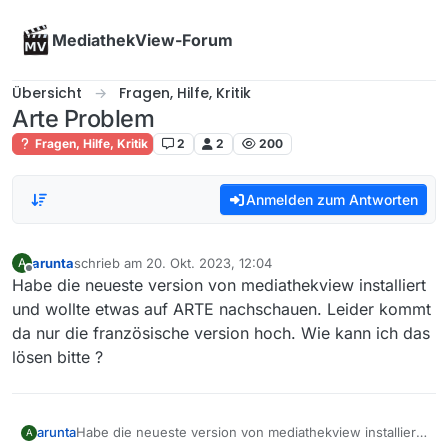
Skip to content
MediathekView-Forum
Übersicht
Fragen, Hilfe, Kritik
Arte Problem
Fragen, Hilfe, Kritik
2
2
200
Anmelden zum Antworten
arunta
schrieb am
20. Okt. 2023, 12:04
A
zuletzt editiert von
Offline
Habe die neueste version von mediathekview installiert
und wollte etwas auf ARTE nachschauen. Leider kommt
da nur die französische version hoch. Wie kann ich das
lösen bitte ?
arunta
Habe die neueste version von mediathekview installiert
A