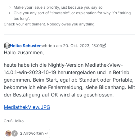
Make your issue a priority, just because you say so.
Give you any sort of "timetable", or explanation for why it´s "taking
too long".
Check your entitlement. Nobody owes you anything.
Heiko Schuster
schrieb am
20. Okt. 2023, 15:03
zuletzt editiert von Heiko Schuster
Offline
Hallo zusammen,
heute habe ich die Nightly-Version MediathekView-
14.0.1-win-2023-10-19 heruntergeladen und in Betrieb
genommen. Beim Start, egal ob Standart oder Portable,
bekomme ich eine Fehlermeldung, siehe Bildanhang. Mit
der Bestätigung auf OK wird alles geschlossen.
MediathekView.JPG
Gruß Heiko
?
2 Antworten