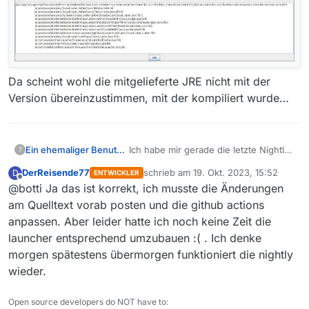
Da scheint wohl die mitgelieferte JRE nicht mit der
Version übereinzustimmen, mit der kompiliert wurde…
Ein ehemaliger Benutzer
Ich habe mir gerade die letzte Nightly
?
vom 19.10.2023 für Windows 64bit
DerReisende77
schrieb am
19. Okt. 2023, 15:52
D
ENTWICKLER
gezogen (zip-Version) und bekomme
zuletzt editiert von
Offline
@botti Ja das ist korrekt, ich musste die Änderungen
bei Start folgenden Fehler:
am Quelltext vorab posten und die github actions
anpassen. Aber leider hatte ich noch keine Zeit die
launcher entsprechend umzubauen :( . Ich denke
Da scheint wohl die mitgelieferte JRE
morgen spätestens übermorgen funktioniert die nightly
nicht mit der Version
wieder.
übereinzustimmen, mit der kompiliert
wurde…
Open source developers do NOT have to: