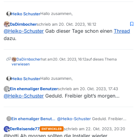
Hallo zusammen,
Heiko Schuster
DaDirnbocher
schrieb am
20. Okt. 2023, 16:12
heute habe ich die Nightly-Version
zuletzt editiert von
Offline
@
Heiko-Schuster
Gab dieser Tage schon einen
Thread
MediathekView-14.0.1-win-2023-10-19
heruntergeladen und in Betrieb genommen.
MediathekView.JPG
dazu.
Beim Start, egal ob Standart oder Portable,
bekomme ich eine Fehlermeldung, siehe
Bildanhang. Mit der Bestätigung auf OK wird
DaDirnbocher
hat am
20. Okt. 2023, 16:12
auf dieses Thema
alles geschlossen.
verwiesen
Hallo zusammen,
Heiko Schuster
Ein ehemaliger Benutzer
schrieb am
20. Okt. 2023, 17:43
?
heute habe ich die Nightly-Version
zuletzt editiert von
Offline
@
Heiko-Schuster
Geduld. Freibier gibt’s morgen…
MediathekView-14.0.1-win-2023-10-19
heruntergeladen und in Betrieb genommen.
MediathekView.JPG
Beim Start, egal ob Standart oder Portable,
bekomme ich eine Fehlermeldung, siehe
Ein ehemaliger Benutzer
@
Heiko-Schuster
Geduld. Freibier
Bildanhang. Mit der Bestätigung auf OK wird
?
gibt’s morgen…
alles geschlossen.
DerReisende77
schrieb am
22. Okt. 2023, 20:20
D
ENTWICKLER
zuletzt editiert von
Offline
@botti Ab morgen sollten die Installer wieder