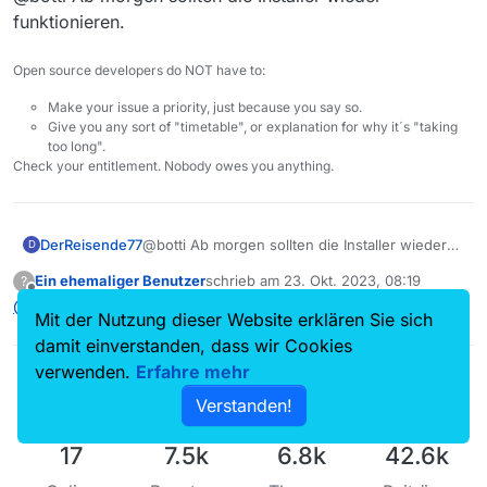
funktionieren.
Open source developers do NOT have to:
Make your issue a priority, just because you say so.
Give you any sort of "timetable", or explanation for why it´s "taking
too long".
Check your entitlement. Nobody owes you anything.
DerReisende77
@botti Ab morgen sollten die Installer wieder
D
funktionieren.
Ein ehemaliger Benutzer
schrieb am
23. Okt. 2023, 08:19
?
zuletzt editiert von
Offline
@
DerReisende77
Danke! Funktioniert.
Mit der Nutzung dieser Website erklären Sie sich
damit einverstanden, dass wir Cookies
verwenden.
Erfahre mehr
Verstanden!
17
7.5k
6.8k
42.6k