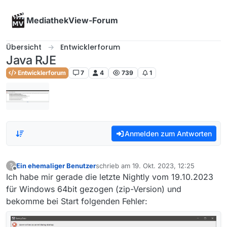
Skip to content
MediathekView-Forum
Übersicht
Entwicklerforum
Java RJE
Entwicklerforum
7
4
739
1
Anmelden zum Antworten
Ein ehemaliger Benutzer
schrieb am
19. Okt. 2023, 12:25
?
zuletzt editiert von
Offline
Ich habe mir gerade die letzte Nightly vom 19.10.2023
für Windows 64bit gezogen (zip-Version) und
bekomme bei Start folgenden Fehler: