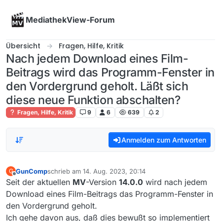
Skip to content
MediathekView-Forum
Übersicht
Fragen, Hilfe, Kritik
Nach jedem Download eines Film-
Beitrags wird das Programm-Fenster in
den Vordergrund geholt. Läßt sich
diese neue Funktion abschalten?
Fragen, Hilfe, Kritik
9
6
639
2
Anmelden zum Antworten
GunComp
schrieb am
14. Aug. 2023, 20:14
G
zuletzt editiert von
Offline
Seit der aktuellen
MV
-Version
14.0.0
wird nach jedem
Download eines Film-Beitrags das Programm-Fenster in
den Vordergrund geholt.
Ich gehe davon aus, daß dies bewußt so implementiert