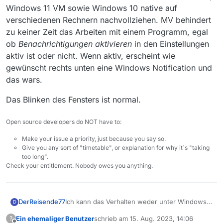
Windows 11 VM sowie Windows 10 native auf
verschiedenen Rechnern nachvollziehen. MV behindert
zu keiner Zeit das Arbeiten mit einem Programm, egal
ob
Benachrichtigungen aktivieren
in den Einstellungen
aktiv ist oder nicht. Wenn aktiv, erscheint wie
gewünscht rechts unten eine Windows Notification und
das wars.
Das Blinken des Fensters ist normal.
Open source developers do NOT have to:
Make your issue a priority, just because you say so.
Give you any sort of "timetable", or explanation for why it´s "taking
too long".
Check your entitlement. Nobody owes you anything.
Ich kann das Verhalten weder unter Windows
DerReisende77
D
11 native, Windows 11 VM sowie Windows 10
Ein ehemaliger Benutzer
schrieb am
15. Aug. 2023, 14:06
?
native auf verschiedenen Rechnern
Das Blinken des Fensters ist normal.
zuletzt editiert von