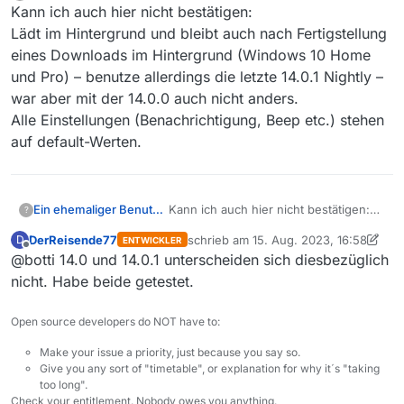
Offline
Kann ich auch hier nicht bestätigen:
nachvollziehen. MV behindert zu keiner Zeit
das Arbeiten mit einem Programm, egal ob
Lädt im Hintergrund und bleibt auch nach Fertigstellung
Benachrichtigungen aktivieren
in den
eines Downloads im Hintergrund (Windows 10 Home
Einstellungen aktiv ist oder nicht. Wenn aktiv,
und Pro) – benutze allerdings die letzte 14.0.1 Nightly –
erscheint wie gewünscht rechts unten eine
war aber mit der 14.0.0 auch nicht anders.
Windows Notification und das wars.
Alle Einstellungen (Benachrichtigung, Beep etc.) stehen
auf default-Werten.
Ein ehemaliger Benutzer
Kann ich auch hier nicht bestätigen:
?
Lädt im Hintergrund und bleibt auch
DerReisende77
schrieb am
15. Aug. 2023, 16:58
D
ENTWICKLER
nach Fertigstellung eines Downloads
zuletzt editiert von DerReisende77
Offline
@botti 14.0 und 14.0.1 unterscheiden sich diesbezüglich
im Hintergrund (Windows 10 Home
und Pro) – benutze allerdings die
nicht. Habe beide getestet.
letzte 14.0.1 Nightly – war aber mit der
14.0.0 auch nicht anders.
Open source developers do NOT have to:
Alle Einstellungen (Benachrichtigung,
Beep etc.) stehen auf default-Werten.
Make your issue a priority, just because you say so.
Give you any sort of "timetable", or explanation for why it´s "taking
too long".
Check your entitlement. Nobody owes you anything.