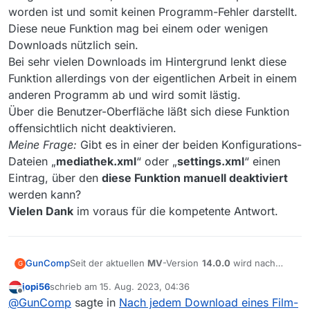
worden ist und somit keinen Programm-Fehler darstellt.
Diese neue Funktion mag bei einem oder wenigen
Downloads nützlich sein.
Bei sehr vielen Downloads im Hintergrund lenkt diese
Funktion allerdings von der eigentlichen Arbeit in einem
anderen Programm ab und wird somit lästig.
Über die Benutzer-Oberfläche läßt sich diese Funktion
offensichtlich nicht deaktivieren.
Meine Frage:
Gibt es in einer der beiden Konfigurations-
Dateien „
mediathek.xml
“ oder „
settings.xml
“ einen
Eintrag, über den
diese Funktion manuell deaktiviert
werden kann?
Vielen Dank
im voraus für die kompetente Antwort.
GunComp
Seit der aktuellen
MV
-Version
14.0.0
wird nach
G
jedem Download eines Film-Beitrags das
jopi56
schrieb am
15. Aug. 2023, 04:36
Programm-Fenster in den Vordergrund geholt.
zuletzt editiert von
Offline
@
GunComp
sagte in
Nach jedem Download eines Film-
Ich gehe davon aus, daß dies bewußt so