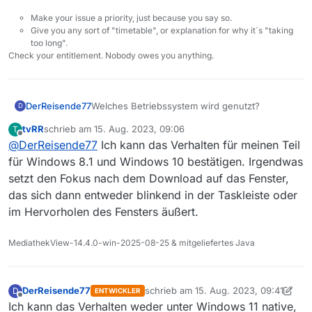
Make your issue a priority, just because you say so.
Give you any sort of "timetable", or explanation for why it´s "taking
too long".
Check your entitlement. Nobody owes you anything.
DerReisende77
Welches Betriebssystem wird genutzt?
D
tvRR
schrieb am
15. Aug. 2023, 09:06
T
zuletzt editiert von
Offline
@
DerReisende77
Ich kann das Verhalten für meinen Teil
für Windows 8.1 und Windows 10 bestätigen. Irgendwas
setzt den Fokus nach dem Download auf das Fenster,
das sich dann entweder blinkend in der Taskleiste oder
im Hervorholen des Fensters äußert.
MediathekView-14.4.0-win-2025-08-25 & mitgeliefertes Java
DerReisende77
schrieb am
15. Aug. 2023, 09:41
D
ENTWICKLER
zuletzt editiert von DerReisende77
Offline
Ich kann das Verhalten weder unter Windows 11 native,