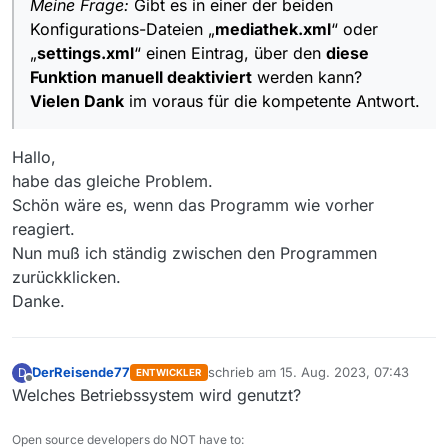
Meine Frage:
Gibt es in einer der beiden
Konfigurations-Dateien „
mediathek.xml
“ oder
„
settings.xml
“ einen Eintrag, über den
diese
Funktion manuell deaktiviert
werden kann?
Vielen Dank
im voraus für die kompetente Antwort.
Hallo,
habe das gleiche Problem.
Schön wäre es, wenn das Programm wie vorher
reagiert.
Nun muß ich ständig zwischen den Programmen
zurückklicken.
Danke.
DerReisende77
schrieb am
15. Aug. 2023, 07:43
D
ENTWICKLER
zuletzt editiert von
Offline
Welches Betriebssystem wird genutzt?
Open source developers do NOT have to: