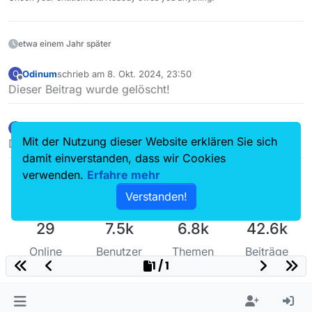
etwa einem Jahr später
Odinum
schrieb am
8. Okt. 2024, 23:50
O
zuletzt editiert von
Offline
Dieser Beitrag wurde gelöscht!
Odinum
schrieb am
9. Okt. 2024, 01:15
O
zuletzt editiert von
Offline
Mit der Nutzung dieser Website erklären Sie sich
Dieser Beitrag wurde gelöscht!
damit einverstanden, dass wir Cookies
verwenden.
Erfahre mehr
Verstanden!
29
7.5k
6.8k
42.6k
Online
Benutzer
Themen
Beiträge
1 / 1