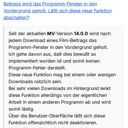
implementiert worden ist und somit keinen
Beitrags wird das Programm-Fenster in den
Programm-Fehler darstellt.
Vordergrund geholt. Läßt sich diese neue Funktion
Diese neue Funktion mag bei einem oder wenigen
abschalten?
:
Downloads nützlich sein.
Bei sehr vielen Downloads im Hintergrund lenkt
diese Funktion allerdings von der eigentlichen
Seit der aktuellen
MV
-Version
14.0.0
wird nach
Arbeit in einem anderen Programm ab und wird
jedem Download eines Film-Beitrags das
somit lästig.
Über die Benutzer-Oberfläche läßt sich diese
Programm-Fenster in den Vordergrund geholt.
Funktion offensichtlich nicht deaktivieren.
Ich gehe davon aus, daß dies bewußt so
Meine Frage:
Gibt es in einer der beiden
implementiert worden ist und somit keinen
Konfigurations-Dateien „
mediathek.xml
“ oder
Programm-Fehler darstellt.
„
settings.xml
“ einen Eintrag, über den
diese
Funktion manuell deaktiviert
werden kann?
Diese neue Funktion mag bei einem oder wenigen
Vielen Dank
im voraus für die kompetente Antwort.
Downloads nützlich sein.
Bei sehr vielen Downloads im Hintergrund lenkt
diese Funktion allerdings von der eigentlichen
Arbeit in einem anderen Programm ab und wird
somit lästig.
Über die Benutzer-Oberfläche läßt sich diese
Funktion offensichtlich nicht deaktivieren.