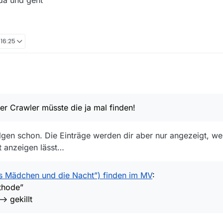
 16:25
 Hilfe
die Serie
23, 18:20
acht” zu sehen und abzuspielen
er Crawler müsste die ja mal finden!
ien/das-maedchen-und-die-nacht/alexis-rache-nach-dem-roman-von-gu
html
ie nicht zu finden
olgen schon. Die Einträge werden dir aber nur angezeigt, w
sste die ja mal finden!
t anzeigen lässt…
as Mädchen und die Nacht”) finden im MV
:
thode”
> gekillt