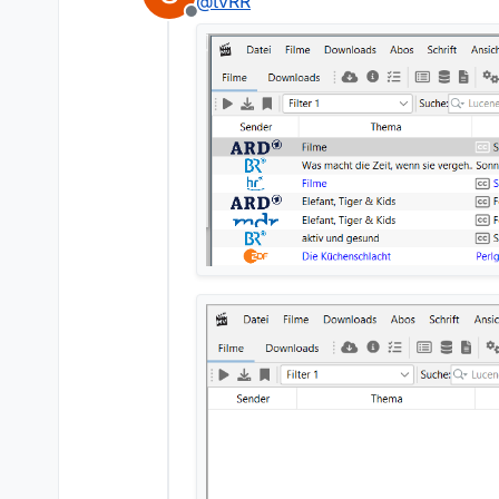
@
tvRR
Offline