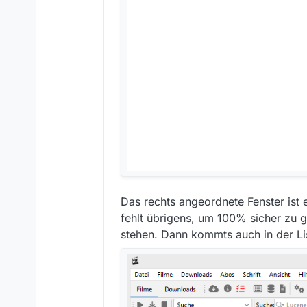
so hat nix gefunden nac
Das rechts angeordnete Fenster ist eig
ist aber gut gewesen dam
dann dachte ich “Holzh
fehlt übrigens, um 100% sicher zu g
c:\Users\Name**
.mediat
stehen. Dann kommts auch in der Li
neu gestartet
und siehe da alles wie b