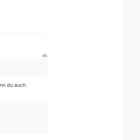
#5
illaume-musso-die-
enn du auch