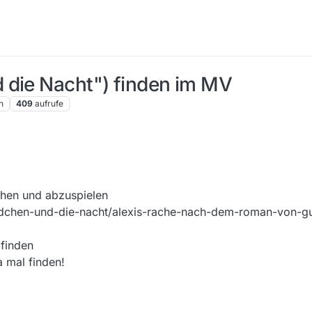
 die Nacht") finden im MV
n
409
aufrufe
hen und abzuspielen
edchen-und-die-nacht/alexis-rache-nach-dem-roman-von-g
 finden
a mal finden!