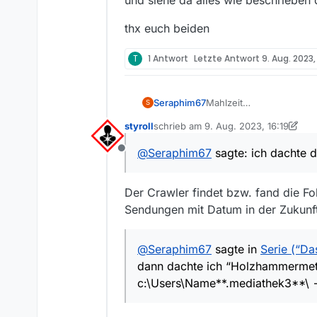
thx euch beiden
T
1 Antwort
Letzte Antwort
9. Aug. 2023,
Seraphim67
Mahlzeit
S
bräuchte mal ne Info oder
styroll
schrieb am
9. Aug. 2023, 16:19
In der ZDF Mediathek ist 
zuletzt editiert von styroll
8. Sept. 20
“Das Mädchen und die N
@
Seraphim67
sagte: ich dachte d
Offline
https://www.zdf.de/ser
junge-frau-und-die-100.
nur im MV (14) ist die Ser
Der Crawler findet bzw. fand die F
ich dachte der
Crawler
mü
Sendungen mit Datum in der Zukunf
bin ich zu blöd dafür?
gruß
@
Seraphim67
sagte in
Serie (“D
dann dachte ich “Holzhammerme
c:\Users\Name**.mediathek3**\ --