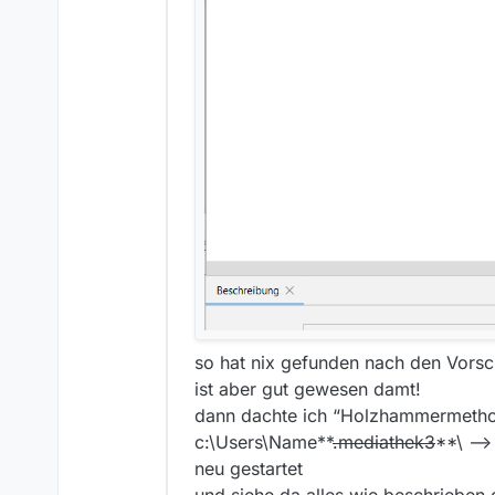
so hat nix gefunden nach den Vors
ist aber gut gewesen damt!
dann dachte ich “Holzhammermeth
c:\Users\Name**
.mediathek3
**\ --> 
neu gestartet
und siehe da alles wie beschrieben