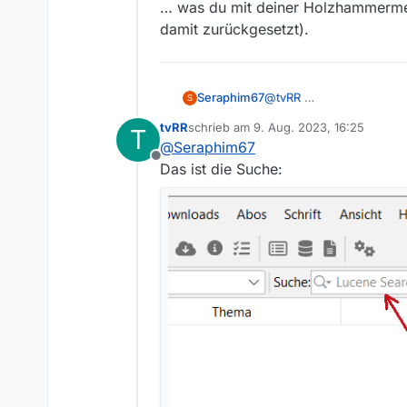
… was du mit deiner Holzhammermeth
damit zurückgesetzt).
@
tvRR
Seraphim67
S
tvRR
schrieb am
9. Aug. 2023, 16:25
T
thx euch beiden
zuletzt editiert von
@
Seraphim67
Offline
Das ist die Suche: