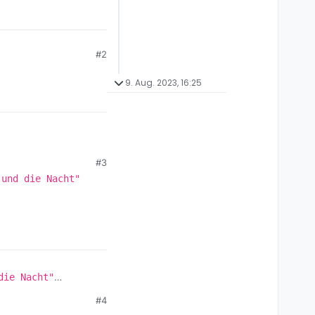
#2
9. Aug. 2023, 16:25
#3
 und die Nacht"
illaume-musso-die-
die Nacht"
#4