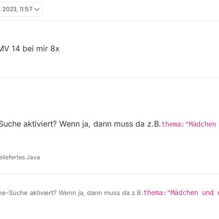
. 2023, 11:57
 2023, 13:52
MV 14 bei mir 8x
 Hilfe
die Serie
uche aktiviert? Wenn ja, dann muss da z.B.
thema:"Mädchen
acht” zu sehen und abzuspielen
ien/das-maedchen-und-die-nacht/alexis-rache-nach-dem-roman-von-gu
html
ie nicht zu finden
liefertes Java
sste die ja mal finden!
e-Suche aktiviert? Wenn ja, dann muss da z.B.
thema:"Mädchen und 