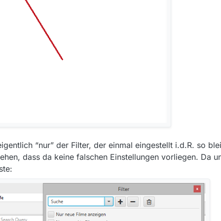
h den Vorschlägen
entlich “nur” der Filter, der einmal eingestellt i.d.R. so ble
t!
ammermethode”
ehen, dass da keine falschen Einstellungen vorliegen. Da u
hek3
**\ --> gekillt
ste:
eschrieben da und geht