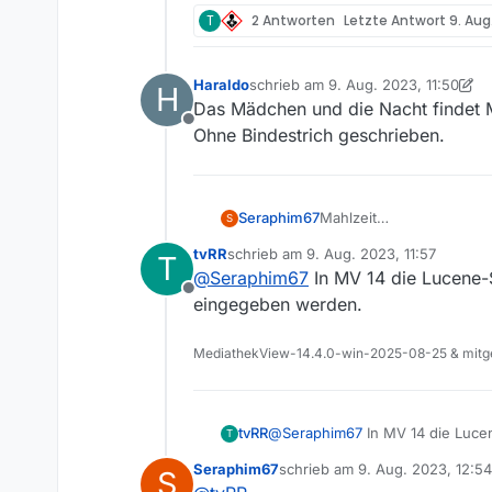
T
2 Antworten
Letzte Antwort
9. Aug
Haraldo
schrieb am
9. Aug. 2023, 11:50
H
zuletzt editiert von Haraldo
8. Sept.
Das Mädchen und die Nacht findet 
Offline
Ohne Bindestrich geschrieben.
Seraphim67
Mahlzeit
S
bräuchte mal ne Info oder
tvRR
schrieb am
9. Aug. 2023, 11:57
T
In der ZDF Mediathek ist 
zuletzt editiert von
@
Seraphim67
In MV 14 die Lucene-S
“Das Mädchen und die N
Offline
https://www.zdf.de/ser
eingegeben werden.
junge-frau-und-die-100.
nur im MV (14) ist die Ser
MediathekView-14.4.0-win-2025-08-25 & mitge
ich dachte der
Crawler
mü
bin ich zu blöd dafür?
gruß
tvRR
@
Seraphim67
In MV 14 die Lucen
T
eingegeben werden.
Seraphim67
schrieb am
9. Aug. 2023, 12:54
S
zuletzt editiert von