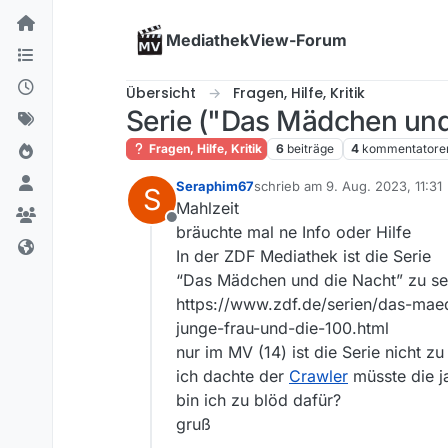
Skip to content
MediathekView-Forum
Übersicht
Fragen, Hilfe, Kritik
Serie ("Das Mädchen und
Fragen, Hilfe, Kritik
6
beiträge
4
kommentatore
Seraphim67
schrieb am
9. Aug. 2023, 11:31
S
zuletzt editiert von
Mahlzeit
Offline
bräuchte mal ne Info oder Hilfe
In der ZDF Mediathek ist die Serie
“Das Mädchen und die Nacht” zu se
https://www.zdf.de/serien/das-ma
junge-frau-und-die-100.html
nur im MV (14) ist die Serie nicht zu
ich dachte der
Crawler
müsste die j
bin ich zu blöd dafür?
gruß