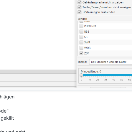
chlägen
ode”
gekillt
 da und geht