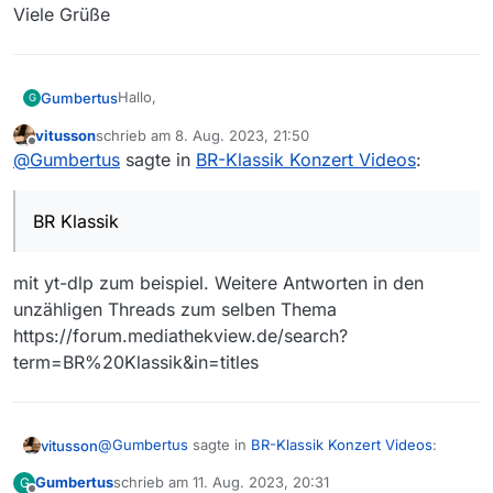
Viele Grüße
Hallo,
Gumbertus
G
vitusson
schrieb am
8. Aug. 2023, 21:50
wie lassen sich Videos aus BR Klassik speichern?
zuletzt editiert von
Offline
@
Gumbertus
sagte in
BR-Klassik Konzert Videos
:
z.B. dieses: https://www.br-
klassik.de/concert/ausstrahlung-3297780.html
Viele Grüße
oder dieses: https://www.br-
BR Klassik
klassik.de/concert/ausstrahlung-3288360.html
mit yt-dlp zum beispiel. Weitere Antworten in den
unzähligen Threads zum selben Thema
https://forum.mediathekview.de/search?
term=BR%20Klassik&in=titles
@
Gumbertus
sagte in
BR-Klassik Konzert Videos
:
vitusson
Gumbertus
schrieb am
11. Aug. 2023, 20:31
G
zuletzt editiert von