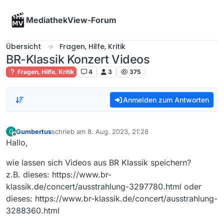
Skip to content
MediathekView-Forum
Übersicht
Fragen, Hilfe, Kritik
BR-Klassik Konzert Videos
Fragen, Hilfe, Kritik
4
3
375
Anmelden zum Antworten
Gumbertus
schrieb am
8. Aug. 2023, 21:28
G
zuletzt editiert von
Offline
Hallo,
wie lassen sich Videos aus BR Klassik speichern?
z.B. dieses: https://www.br-
klassik.de/concert/ausstrahlung-3297780.html oder
dieses: https://www.br-klassik.de/concert/ausstrahlung-
3288360.html