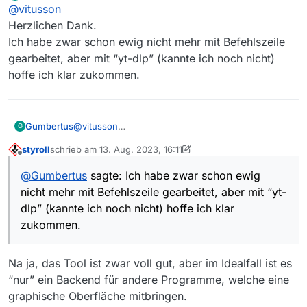
Offline
@
vitusson
BR Klassik
Herzlichen Dank.
Ich habe zwar schon ewig nicht mehr mit Befehlszeile
mit yt-dlp zum beispiel. Weitere Antworten in den
unzähligen Threads zum selben Thema
gearbeitet, aber mit “yt-dlp” (kannte ich noch nicht)
https://forum.mediathekview.de/search?
hoffe ich klar zukommen.
term=BR%20Klassik&in=titles
Gumbertus
@
vitusson
G
Herzlichen Dank.
styroll
schrieb am
13. Aug. 2023, 16:11
Ich habe zwar schon ewig nicht mehr mit
zuletzt editiert von styroll
Offline
Befehlszeile gearbeitet, aber mit “yt-dlp” (kannte
@
Gumbertus
sagte: Ich habe zwar schon ewig
ich noch nicht) hoffe ich klar zukommen.
nicht mehr mit Befehlszeile gearbeitet, aber mit “yt-
dlp” (kannte ich noch nicht) hoffe ich klar
zukommen.
Na ja, das Tool ist zwar voll gut, aber im Idealfall ist es
“nur” ein Backend für andere Programme, welche eine
graphische Oberfläche mitbringen.