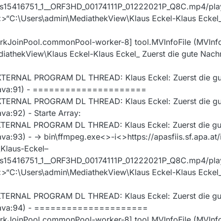
_s15416751_1__ORF3HD_00174111P_01222021P_Q8C.mp4/pla
C:\Users\admin\MediathekView\Klaus Eckel-Klaus Eckel_ 
JoinPool.commonPool-worker-8] tool.MVInfoFile (MVInfoFil
iathekView\Klaus Eckel-Klaus Eckel_ Zuerst die gute Nachr
TERNAL PROGRAM DL THREAD: Klaus Eckel: Zuerst die gut
c.java:91) - =====================
TERNAL PROGRAM DL THREAD: Klaus Eckel: Zuerst die gut
va:92) - Starte Array:
TERNAL PROGRAM DL THREAD: Klaus Eckel: Zuerst die gut
va:93) - -> bin\ffmpeg.exe<>-i<>https://apasfiis.sf.apa.at
Klaus-Eckel–
_s15416751_1__ORF3HD_00174111P_01222021P_Q8C.mp4/pla
C:\Users\admin\MediathekView\Klaus Eckel-Klaus Eckel_ 
TERNAL PROGRAM DL THREAD: Klaus Eckel: Zuerst die gut
ec.java:94) - =====================
kJoinPool.commonPool-worker-8] tool.MVInfoFile (MVInfoF