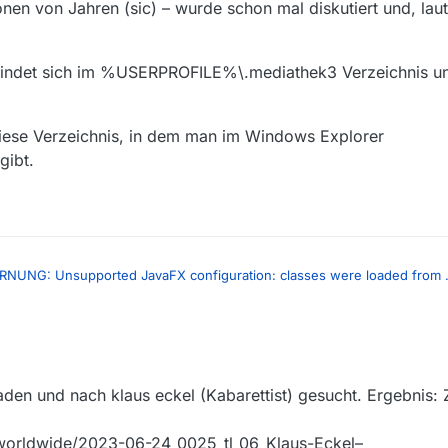
nen von Jahren (sic) – wurde schon mal diskutiert und, laut 
befindet sich im %USERPROFILE%\.mediathek3 Verzeichnis un
iese Verzeichnis, in dem man im Windows Explorer
gibt.
NUNG: Unsupported JavaFX configuration: classes were loaded from .
ted JavaFX configuration: classes were loaded from ‘unnamed modu
 ich bei einer Nightly-Version auch und sie scheint keine Auswirkun
aden und nach klaus eckel (Kabarettist) gesucht. Ergebnis: 
viel passieren, daher wäre es hilfreich, das komplette Log zu sehen sow
lm zu kennen, damit sich das jemand, der in Österreich beheimatet ist,
s-worldwide/2023-06-24_0025_tl_06_Klaus-Eckel–