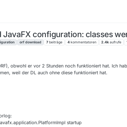
vaFX configuration: classes were
iguration
orf download
7
beiträge
4
kommentatoren
2.4k
aufrufe
ORF), obwohl er vor 2 Stunden noch funktioniert hat. Ich h
n, weil der DL auch ohne diese funktioniert hat.
orlog:
avafx.application.PlatformImpl startup