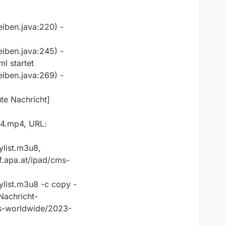
iben.java:220) -
iben.java:245) -
l startet
iben.java:269) -
e Nachricht]
64.mp4, URL:
list.m3u8,
f.apa.at/ipad/cms-
ist.m3u8 -c copy -
Nachricht-
ms-worldwide/2023-