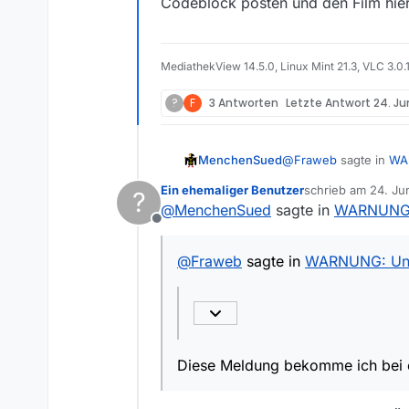
Codeblock posten und den Film hier
MediathekView 14.5.0, Linux Mint 21.3, VLC 3.0.
?
F
3 Antworten
Letzte Antwort
24. Ju
@
Fraweb
sagte in
WAR
MenchenSued
Ein ehemaliger Benutzer
schrieb am
24. Ju
?
zuletzt editiert v
@
MenchenSued
sagte in
WARNUNG: 
WARNUNG: Unsuppor
Offline
Diese Meldung bekomme
@
Fraweb
sagte in
WARNUNG: Unsu
In zwei Stunden kann 
ORF-Seite oder den Fi
bitte MV neu Starten,
Codeblock posten und
Diese Meldung bekomme ich bei ei