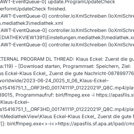
[AWT-EventQueue-0] update.ProgramUpdateCheck
performUpdateCheck finished.
WT-EventQueue-0] controller.IoXmlSchreiben (IoXmlSchre
en.mediathek3\mediathek.xml
WT-EventQueue-0] controller.IoXmlSchreiben (IoXmlSchre
EDIATHEKVIEW1391\Einstellungen.mediathek3\mediathek.xm
WT-EventQueue-0] controller.IoXmlSchreiben (IoXmlSchre
TERNAL PROGRAM DL THREAD: Klaus Eckel: Zuerst die gut
ava:119) - [Download starten, Programmset: Speichern, Ziel:
s Eckel-Klaus Eckel_ Zuerst die gute Nachricht-08789977
s-worldwide/2023-06-24_0025_tl_06_Klaus-Eckel–
_s15416751_1__ORF3HD_00174111P_01222021P_Q8C.mp4/play
9015, Programmaufruf: bin\ffmpeg.exe -i https://apasfiis.s
Klaus-Eckel–
s15416751_1__ORF3HD_00174111P_01222021P_Q8C.mp4/playl
n\MediathekView\Klaus Eckel-Klaus Eckel_ Zuerst die gute 
: bin\ffmpeg.exe<>-i<>https://apasfiis.sf.apa.at/ipad/c