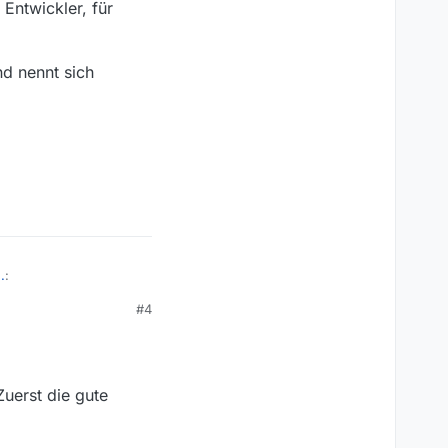
Entwickler, für
d nennt sich
.
:
#4
le
g zu haben.
Zuerst die gute
ie den Link auf die
 ansehen kann. Also