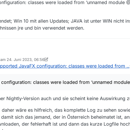
figuration: classes were loaded from ‘unnamed module 
det; Win 10 mit allen Updates; JAVA ist unter WIN nicht inst
chnissen jre und bin verwendet werden.
mehr (ORF), obwohl er vor 2 Stunden noch funktioniert hat. Ich habe K
b am
24. Juni 2023, 06:56
l der DL auch ohne diese funktioniert hat.
 editiert von MenchenSued
orted JavaFX configuration: classes were loaded from ..
ipp?
em Errorlog:
sun.javafx.application.PlatformImpl startup
nfiguration: classes were loaded from ‘unnamed module
X configuration: classes were loaded from ‘unnamed module @58ea6
verwendet; Win 10 mit allen Updates; JAVA ist unter WIN nicht installiert
issen jre und bin verwendet werden.
r Nightly-Version auch und sie scheint keine Auswirkung z
, daher wäre es hilfreich, das komplette Log zu sehen sowie
damit sich das jemand, der in Österreich beheimatet ist, a
wnloaden, der fehlerhaft ist und dann das kurze Logfile hoc