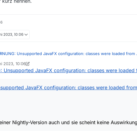
 kurz nennen.
16
ni 2023, 10:06
NUNG: Unsupported JavaFX configuration: classes were loaded from .
ni 2023, 10:06
on Ein ehemaliger Benutzer
Unsupported JavaFX configuration: classes were loaded f
ted JavaFX configuration: classes were loaded from ‘unnamed modu
 ich bei einer Nightly-Version auch und sie scheint keine Auswirkun
pported JavaFX configuration: classes were loaded from 
viel passieren, daher wäre es hilfreich, das komplette Log zu sehen sow
lm zu kennen, damit sich das jemand, der in Österreich beheimatet ist,
 einen Film downloaden, der fehlerhaft ist und dann das kurze Logfile h
 den Film hier kurz nennen.
ner Nightly-Version auch und sie scheint keine Auswirkun