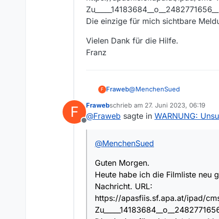
bitte MV neu Starten,
Zu_____14183684__o__2482771656_
Codeblock posten und
Die einzige für mich sichtbare Meldu
Vielen Dank für die Hilfe.
Franz
@
MenchenSued
Fraweb
F
Fraweb
schrieb am
27. Juni 2023, 06:19
F
Guten Morgen.
zuletzt editiert von
@
Fraweb
sagte in
WARNUNG: Unsupp
Heute habe ich die Filmliste neu geladen und nach klaus eckel (Kabare
Offline
URL:
Vielen Dank für die Hilfe.
https://apasfiis.sf.apa.at/i
Franz
@
MenchenSued
Zu_____14183684__o__248277
Die einzige für mich sichtbare
Guten Morgen.
Heute habe ich die Filmliste neu 
Nachricht. URL:
https://apasfiis.sf.apa.at/ipad/
Zu_____14183684__o__248277165