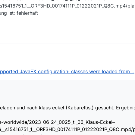
 einen Film downloaden, der fehlerhaft ist und dann das kurze Logfile h
_s15416751_1__ORF3HD_00174111P_01222021P_Q8C.mp4/play
 den Film hier kurz nennen.
ng ist: fehlerhaft
orted JavaFX configuration: classes were loaded from ..
ttist) gesucht. Ergebnis: Zuerst die gute Nachricht.
pad/cms-worldwide/2023-06-24_0025_tl_06_Klaus-Eckel–
1656__s15416751_1__ORF3HD_00174111P_01222021P_Q8C.mp4/playlist.m3
 Meldung ist: fehlerhaft
geladen und nach klaus eckel (Kabarettist) gesucht. Ergebnis
cms-worldwide/2023-06-24_0025_tl_06_Klaus-Eckel–
6__s15416751_1__ORF3HD_00174111P_01222021P_Q8C.mp4/pl