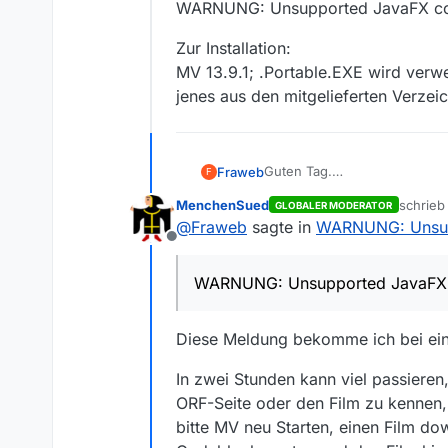
WARNUNG: Unsupported JavaFX con
Zur Installation:
MV 13.9.1; .Portable.EXE wird verwen
jenes aus den mitgelieferten Verzei
Guten Tag.
Fraweb
F
Download funktioniert nicht 
MenchenSued
schrie
GLOBALER MODERATOR
Änderungen vorgenommen, wei
Hier der Errorlog und
zuletzt
@
Fraweb
sagte in
WARNUNG: Unsupp
Vielleicht hat jemand einen T
Offline
Danke im Voraus.
Diese Nachrichten sind aus d
Franz
Juni 24, 2023 1:19:22 AM com.
WARNUNG: Unsupported JavaFX co
WARNUNG: Unsupported JavaF
Zur Installation:
MV 13.9.1; .Portable.EXE wird 
den mitgelieferten Verzeichn
Diese Meldung bekomme ich bei eine
In zwei Stunden kann viel passieren
ORF-Seite oder den Film zu kennen, 
bitte MV neu Starten, einen Film do