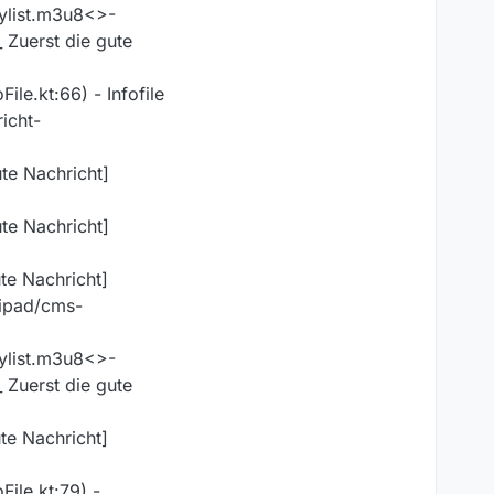
ylist.m3u8<>-
Zuerst die gute
e.kt:66) - Infofile
icht-
e Nachricht]
e Nachricht]
e Nachricht]
/ipad/cms-
ylist.m3u8<>-
Zuerst die gute
e Nachricht]
ile.kt:79) -