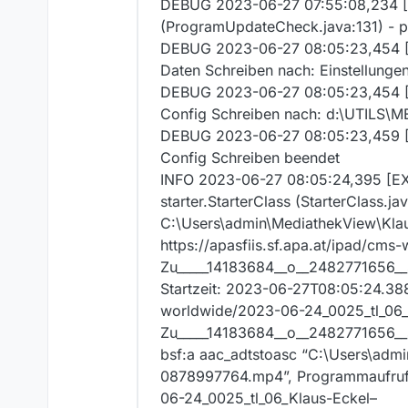
DEBUG 2023-06-27 07:55:08,234 
(ProgramUpdateCheck.java:131) - 
DEBUG 2023-06-27 08:05:23,454 [A
Daten Schreiben nach: Einstellung
DEBUG 2023-06-27 08:05:23,454 [A
Config Schreiben nach: d:\UTILS\M
DEBUG 2023-06-27 08:05:23,459 [A
Config Schreiben beendet
INFO 2023-06-27 08:05:24,395 [EX
starter.StarterClass (StarterClass.j
C:\Users\admin\MediathekView\Klau
https://apasfiis.sf.apa.at/ipad/cm
Zu_____14183684__o__2482771656_
Startzeit: 2023-06-27T08:05:24.388
worldwide/2023-06-24_0025_tl_06_
Zu_____14183684__o__2482771656__
bsf:a aac_adtstoasc “C:\Users\admi
0878997764.mp4”, Programmaufruf[]
06-24_0025_tl_06_Klaus-Eckel–