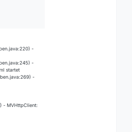
en.java:220) -
en.java:245) -
l startet
ben.java:269) -
 - MVHttpClient: