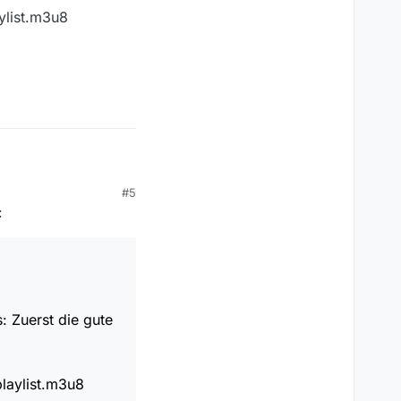
ochladen oder im
list.m3u8
#5
:
u8
: Zuerst die gute
aylist.m3u8