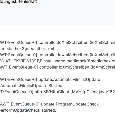
dung ist: fehlerhaft
:
T-EventQueue-0] controller.IoXmlSchreiben (IoXmlSchreib
en.mediathek3\mediathek.xml
T-EventQueue-0] controller.IoXmlSchreiben (IoXmlSchreib
EDIATHEKVIEW1391\Einstellungen.mediathek3\mediathek.xm
T-EventQueue-0] controller.IoXmlSchreiben (IoXmlSchrei
WT-EventQueue-0] update.AutomaticFilmlistUpdate
 AutomaticFilmlistUpdate Started.
-EventQueue-0] http.MVHttpClient (MVHttpClient.java:182)
[AWT-EventQueue-0] update.ProgramUpdateCheck
performUpdateCheck started.