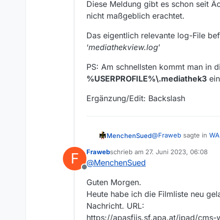
Diese Meldung gibt es schon seit Äo
nicht maßgeblich erachtet.
Das eigentlich relevante log-File 
‘
mediathekview.log
’
PS: Am schnellsten kommt man in d
%USERPROFILE%\.mediathek3
ein
Ergänzung/Edit: Backslash
@
Fraweb
sagte in
WAR
MenchenSued
Fraweb
schrieb am
27. Juni 2023, 06:08
F
zuletzt editiert von
@
MenchenSued
WARNUNG: Unsuppor
Offline
Guten Morgen.
Diese Meldung bekomme
Heute habe ich die Filmliste neu gel
Nachricht. URL:
In zwei Stunden kann 
ORF-Seite oder den Fi
https://apasfiis.sf.apa.at/ipad/cm