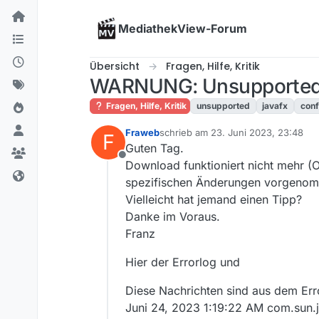
Skip to content
MediathekView-Forum
Übersicht
Fragen, Hilfe, Kritik
WARNUNG: Unsupported Ja
Fragen, Hilfe, Kritik
unsupported
javafx
conf
Fraweb
schrieb am
23. Juni 2023, 23:48
F
zuletzt editiert von
Guten Tag.
Offline
Download funktioniert nicht mehr (
spezifischen Änderungen vorgenomme
Vielleicht hat jemand einen Tipp?
Danke im Voraus.
Franz
Hier der Errorlog und
Diese Nachrichten sind aus dem Err
Juni 24, 2023 1:19:22 AM com.sun.j