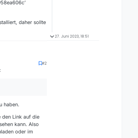
@58ea606c’
alliert, daher sollte
27. Juni 2023, 18:51
EINE ORF-spezifischen
#2
:
06c’
, daher sollte jenes aus
u haben.
 den Link auf die
nsehen kann. Also
hladen oder im