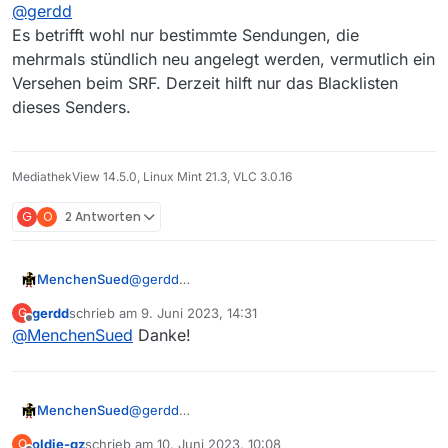
@
gerdd
Es betrifft wohl nur bestimmte Sendungen, die
mehrmals stündlich neu angelegt werden, vermutlich ein
Versehen beim SRF. Derzeit hilft nur das Blacklisten
dieses Senders.
MediathekView 14.5.0, Linux Mint 21.3, VLC 3.0.16
G
O
2 Antworten
MenchenSued
@
gerdd
Es betrifft wohl nur bestimmte Sendungen, die
gerdd
schrieb am
9. Juni 2023, 14:31
G
mehrmals stündlich neu angelegt werden,
zuletzt editiert von
Offline
@
MenchenSued
Danke!
vermutlich ein Versehen beim SRF. Derzeit hilft
nur das Blacklisten dieses Senders.
MenchenSued
@
gerdd
Es betrifft wohl nur bestimmte Sendungen, die
oldie-gz
schrieb am
10. Juni 2023, 10:08
O