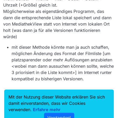
Uhrzeit (+Größe) gleich ist.
Möglicherweise als eigenständiges Programm, das
dann die entsprechende Liste lokal speichert und dann
von MediathekView statt von Internet vom lokalen Ort
holt (was dann ja für alle Versionen funktionieren
würde)
mit dieser Methode könnte man ja auch schaffen,
möglichen Änderung des Format der Filmliste [um
platzsparender oder mehr Auflösungen anzubieten
<wobei man dann aussuchen können sollte, welche
3 priorisiert in die Liste kommt>] im Internet runter
kompatibel zu bisherigen Versionen.
Mit der Nutzung dieser Website erklären Sie sich
mac-christian
hat am
12. Juli 2023, 18:05
auf dieses Thema
verwiesen
damit einverstanden, dass wir Cookies
verwenden.
Erfahre mehr
Verstanden!