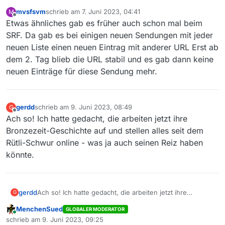
mvsfsvm
schrieb am
7. Juni 2023, 04:41
M
zuletzt editiert von
Offline
Etwas ähnliches gab es früher auch schon mal beim
SRF. Da gab es bei einigen neuen Sendungen mit jeder
neuen Liste einen neuen Eintrag mit anderer URL Erst ab
dem 2. Tag blieb die URL stabil und es gab dann keine
neuen Einträge für diese Sendung mehr.
gerdd
schrieb am
9. Juni 2023, 08:49
G
zuletzt editiert von
Offline
Ach so! Ich hatte gedacht, die arbeiten jetzt ihre
Bronzezeit-Geschichte auf und stellen alles seit dem
Rütli-Schwur online - was ja auch seinen Reiz haben
könnte.
gerdd
Ach so! Ich hatte gedacht, die arbeiten jetzt ihre
G
Bronzezeit-Geschichte auf und stellen alles seit dem
MenchenSued
GLOBALER MODERATOR
Rütli-Schwur online - was ja auch seinen Reiz haben
Online
schrieb am
9. Juni 2023, 09:25
könnte.
zuletzt editiert von