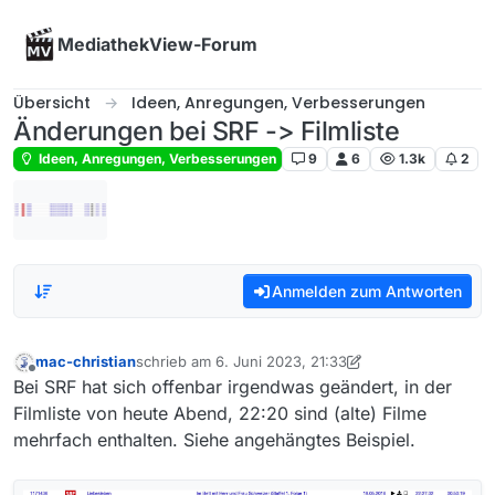
Skip to content
MediathekView-Forum
Übersicht
Ideen, Anregungen, Verbesserungen
Änderungen bei SRF -> Filmliste
Ideen, Anregungen, Verbesserungen
9
6
1.3k
2
Anmelden zum Antworten
mac-christian
schrieb am
6. Juni 2023, 21:33
zuletzt editiert von mac-christian
6. Juni 2023, 23:3
Offline
Bei SRF hat sich offenbar irgendwas geändert, in der
Filmliste von heute Abend, 22:20 sind (alte) Filme
mehrfach enthalten. Siehe angehängtes Beispiel.