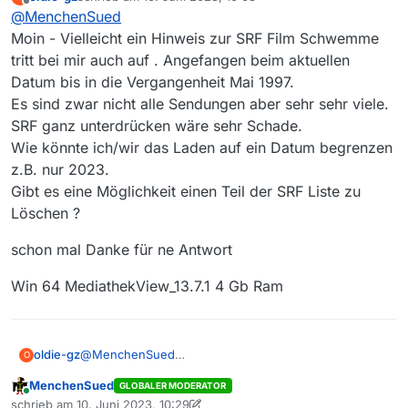
mehrmals stündlich neu angelegt werden,
zuletzt editiert von
Offline
@
MenchenSued
vermutlich ein Versehen beim SRF. Derzeit hilft
nur das Blacklisten dieses Senders.
Moin - Vielleicht ein Hinweis zur SRF Film Schwemme
tritt bei mir auch auf . Angefangen beim aktuellen
Datum bis in die Vergangenheit Mai 1997.
Es sind zwar nicht alle Sendungen aber sehr sehr viele.
SRF ganz unterdrücken wäre sehr Schade.
Wie könnte ich/wir das Laden auf ein Datum begrenzen
z.B. nur 2023.
Gibt es eine Möglichkeit einen Teil der SRF Liste zu
Löschen ?
schon mal Danke für ne Antwort
Win 64 MediathekView_13.7.1 4 Gb Ram
@
MenchenSued
oldie-gz
O
Moin - Vielleicht ein Hinweis zur SRF Film Schwemme
MenchenSued
GLOBALER MODERATOR
tritt bei mir auch auf . Angefangen beim aktuellen
schon mal Danke für ne Antwort
Online
schrieb am
10. Juni 2023, 10:29
Datum bis in die Vergangenheit Mai 1997.