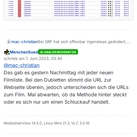
Bei SRF hat sich offenbar irgendwas geändert,
mac-christian
in der Filmliste von heute Abend, 22:20 sind
MenchenSued
GLOBALER MODERATOR
(alte) Filme mehrfach enthalten. Siehe
Online
schrieb am
7. Juni 2023, 03:40
angehängtes Beispiel.
zuletzt editiert von
@
mac-christian
Das gab es gestern Nachmittag mit jeder neuen
Filmliste. Bei den Dubletten stimmt die URL zur
Webseite überein, jedoch unterscheiden sich die URLs
zum Film. Mal abwarten, ob da Methode hinter steckt
oder es sich nur um einen Schluckauf handelt.
MediathekView 14.5.0, Linux Mint 21.3, VLC 3.0.16