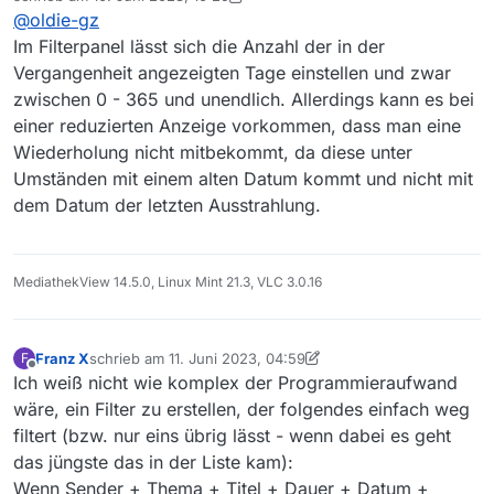
zuletzt editiert von MenchenSued
6. Okt. 2023, 12:29
@
oldie-gz
Es sind zwar nicht alle Sendungen aber sehr sehr
Win 64 MediathekView_13.7.1 4 Gb Ram
viele.
Im Filterpanel lässt sich die Anzahl der in der
SRF ganz unterdrücken wäre sehr Schade.
Vergangenheit angezeigten Tage einstellen und zwar
Wie könnte ich/wir das Laden auf ein Datum
zwischen 0 - 365 und unendlich. Allerdings kann es bei
begrenzen z.B. nur 2023.
einer reduzierten Anzeige vorkommen, dass man eine
Gibt es eine Möglichkeit einen Teil der SRF Liste zu
Löschen ?
Wiederholung nicht mitbekommt, da diese unter
Umständen mit einem alten Datum kommt und nicht mit
dem Datum der letzten Ausstrahlung.
MediathekView 14.5.0, Linux Mint 21.3, VLC 3.0.16
Franz X
schrieb am
11. Juni 2023, 04:59
F
zuletzt editiert von Franz X
6. Nov. 2023, 07:18
Offline
Ich weiß nicht wie komplex der Programmieraufwand
wäre, ein Filter zu erstellen, der folgendes einfach weg
filtert (bzw. nur eins übrig lässt - wenn dabei es geht
das jüngste das in der Liste kam):
Wenn Sender + Thema + Titel + Dauer + Datum +