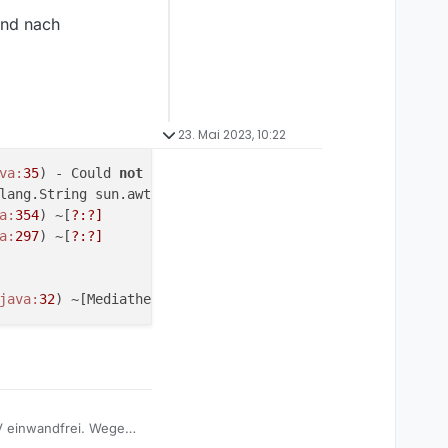
und nach
23. Mai 2023, 10:22
va:
35
) - Could 
not
 set awtAppClassName

lang.String sun.awt.X11.XToolkit.awtAppClassName 
accessi
a:
354
) ~[
?:
?]
a:
297
) ~[
?:
?]
java:
32
) ~[MediathekView-
13.9
.
1
.
jar:
?]
V einwandfrei. Wegen
setzt.