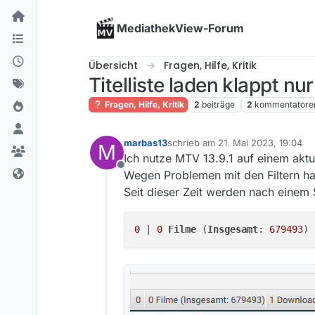
Skip to content
MediathekView-Forum
Übersicht
Fragen, Hilfe, Kritik
Titelliste laden klappt nu
Fragen, Hilfe, Kritik
2
beiträge
2
kommentatore
marbas13
schrieb am
21. Mai 2023, 19:04
M
zuletzt editiert von
Ich nutze MTV 13.9.1 auf einem akt
Offline
Wegen Problemen mit den Filtern h
Seit dieser Zeit werden nach einem 
0
 | 
0
Filme
 (
Insgesamt
: 
679493
) 