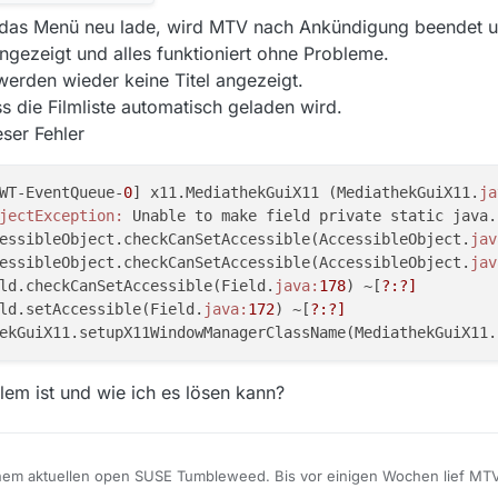
er das Menü neu lade, wird MTV nach Ankündigung beendet 
angezeigt und alles funktioniert ohne Probleme.
werden wieder keine Titel angezeigt.
ass die Filmliste automatisch geladen wird.
eser Fehler
WT-EventQueue-
0
] x11.MediathekGuiX11 (MediathekGuiX11.
ja
jectException:
 Unable to make field private static java.
cessibleObject.checkCanSetAccessible(AccessibleObject.
jav
cessibleObject.checkCanSetAccessible(AccessibleObject.
jav
eld.checkCanSetAccessible(Field.
java:
178
) ~[
?:
?]
eld.setAccessible(Field.
java:
172
) ~[
?:
?]
hekGuiX11.setupX11WindowManagerClassName(MediathekGuiX11.
em ist und wie ich es lösen kann?
einem aktuellen open SUSE Tumbleweed. Bis vor einigen Wochen lief MT
 habe ich dann über das Menü
Hilfe / Einstellungen zurücksetzen
zurückge