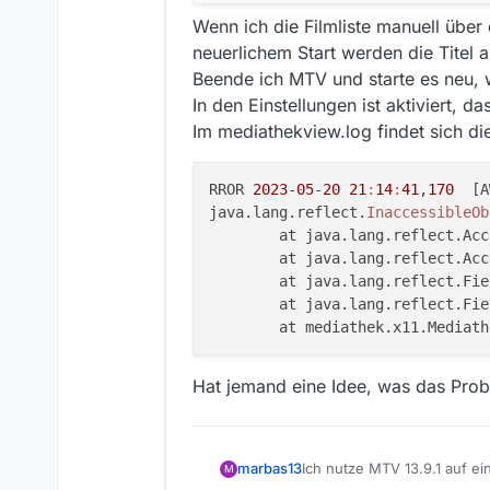
Wenn ich die Filmliste manuell üb
neuerlichem Start werden die Titel 
Beende ich MTV und starte es neu, 
In den Einstellungen ist aktiviert, d
Im mediathekview.log findet sich di
RROR 
2023
-
05
-
20
21
:
14
:
41
,
170
  [A
java.lang.reflect.
InaccessibleOb
	at java.lang.reflect.Ac
	at java.lang.reflect.Ac
	at java.lang.reflect.Fi
	at java.lang.reflect.Fi
	at mediathek.x11.Mediat
Hat jemand eine Idee, was das Probl
Ich nutze MTV 13.9.1 auf 
marbas13
M
Problemen mit den Filtern