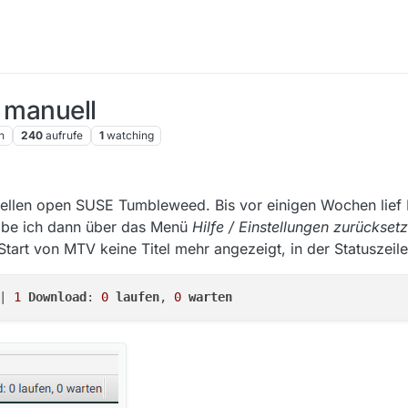
r manuell
n
240
aufrufe
1
watching
uellen open SUSE Tumbleweed. Bis vor einigen Wochen lief
abe ich dann über das Menü
Hilfe / Einstellungen zurückset
Start von MTV keine Titel mehr angezeigt, in der Statuszeil
| 
1
Download
: 
0
laufen
, 
0
warten