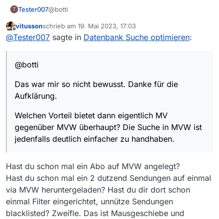
@botti
Tester007
T
vitusson
schrieb am
19. Mai 2023, 17:03
Das war mir so nicht bewusst. Danke für die
zuletzt editiert von
Offline
@
Tester007
sagte in
Datenbank Suche optimieren
:
Aufklärung.
Welchen Vorteil bietet dann eigentlich MV
gegenüber MVW überhaupt? Die Suche in MVW ist
@botti
jedenfalls deutlich einfacher zu handhaben.
Das war mir so nicht bewusst. Danke für die
Aufklärung.
Welchen Vorteil bietet dann eigentlich MV
gegenüber MVW überhaupt? Die Suche in MVW ist
jedenfalls deutlich einfacher zu handhaben.
Hast du schon mal ein Abo auf MVW angelegt?
Hast du schon mal ein 2 dutzend Sendungen auf einmal
via MVW heruntergeladen? Hast du dir dort schon
einmal Filter eingerichtet, unnütze Sendungen
blacklisted? Zweifle. Das ist Mausgeschiebe und