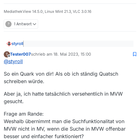
Hier werden keine Titel gefunde, d.h.
Marta (oder Janos) in irgendwelcher
die Wildcardsuche funktioniert nicht
MediathekView 14.5.0, Linux Mint 21.3, VLC 3.0.16
Schreibweise enthalten.
bei expliziter (in Hochkomma
gesetzter) Lucene Query.
?
1 Antwort
Vielleicht kann der Entwickler mal
drüber schauen, aber vielleicht ist das
auch ein Fehler der Lucene Query.
styroll
@
Tester007
sagte: Das kann ich nicht bestätigen.
Tester007
schrieb am
18. Mai 2023, 15:00
T
Bereits die Eingabe von Marta genügt, damit die
zuletzt editiert von
Offline
Da erzählt
@
Tester007
zum wiederholten Mal Mist…
gesuchte Sendung erscheint.
@
styroll
Was
@
henry
erwähnte, kann jeder, der lesen kann (es
So ein Quark von dir! Als ob ich ständig Quatsch
geht da um die MV-Suche, nicht um die MVW-Suche),
schreiben würde.
reproduzieren…
Aber ja, ich hatte tatsächlich versehentlich in MVW
gesucht.
Frage am Rande:
Weshalb übernimmt man die Suchfunktionalitat von
MVW nicht in MV, wenn die Suche in MVW offenbar
besser und einfacher funktioniert?