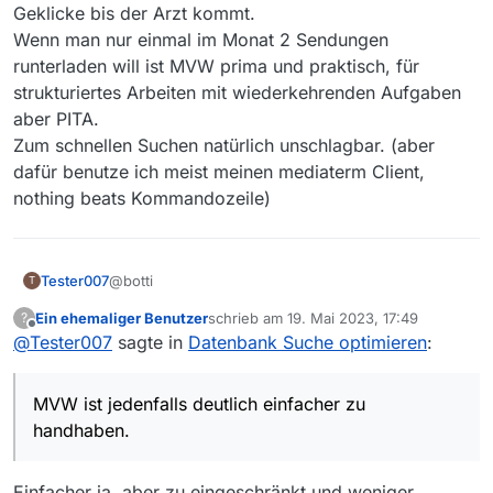
Geklicke bis der Arzt kommt.
Wenn man nur einmal im Monat 2 Sendungen
runterladen will ist MVW prima und praktisch, für
strukturiertes Arbeiten mit wiederkehrenden Aufgaben
aber PITA.
Zum schnellen Suchen natürlich unschlagbar. (aber
dafür benutze ich meist meinen mediaterm Client,
nothing beats Kommandozeile)
@botti
Tester007
T
Ein ehemaliger Benutzer
schrieb am
19. Mai 2023, 17:49
?
Das war mir so nicht bewusst. Danke für die
zuletzt editiert von
Offline
@
Tester007
sagte in
Datenbank Suche optimieren
:
Aufklärung.
Welchen Vorteil bietet dann eigentlich MV
gegenüber MVW überhaupt? Die Suche in MVW ist
MVW ist jedenfalls deutlich einfacher zu
jedenfalls deutlich einfacher zu handhaben.
handhaben.
Einfacher ja, aber zu eingeschränkt und weniger