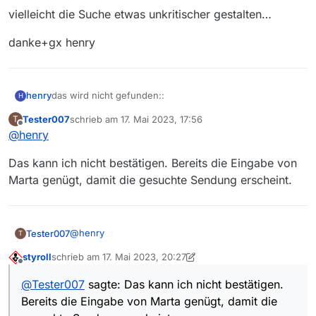
vielleicht die Suche etwas unkritischer gestalten…
danke+gx henry
das wird nicht gefunden::
henry
H
Tester007
schrieb am
17. Mai 2023, 17:56
T
Marta sucht Janos
zuletzt editiert von
Offline
@
henry
das schon::
Das kann ich nicht bestätigen. Bereits die Eingabe von
Márta sucht János
Marta genügt, damit die gesuchte Sendung erscheint.
vielleicht die Suche etwas unkritischer gestalten…
danke+gx henry
@
henry
Tester007
T
styroll
schrieb am
17. Mai 2023, 20:27
Das kann ich nicht bestätigen. Bereits die Eingabe
zuletzt editiert von styroll
Offline
von Marta genügt, damit die gesuchte Sendung
@
Tester007
sagte: Das kann ich nicht bestätigen.
erscheint.
Bereits die Eingabe von Marta genügt, damit die