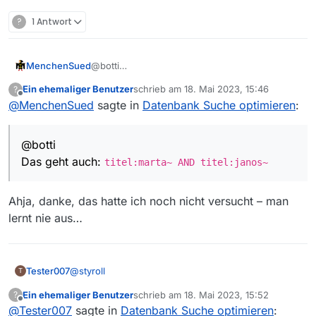
?
1 Antwort
MenchenSued
@botti
Das geht auch:
titel:marta~ AND
Ein ehemaliger Benutzer
schrieb am
18. Mai 2023, 15:46
?
titel:janos~
zuletzt editiert von
Offline
@
MenchenSued
sagte in
Datenbank Suche optimieren
:
@botti
Das geht auch:
titel:marta~ AND titel:janos~
Ahja, danke, das hatte ich noch nicht versucht – man
lernt nie aus…
@
styroll
Tester007
T
Ein ehemaliger Benutzer
schrieb am
18. Mai 2023, 15:52
?
So ein Quark von dir! Als ob ich ständig Quatsch
zuletzt editiert von
Offline
@
Tester007
sagte in
Datenbank Suche optimieren
:
schreiben würde.