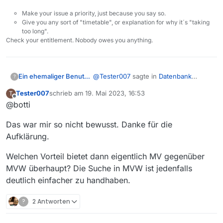
Make your issue a priority, just because you say so.
Give you any sort of "timetable", or explanation for why it´s "taking
too long".
Check your entitlement. Nobody owes you anything.
@
Tester007
sagte in
Datenbank
Ein ehemaliger Benutzer
?
Suche optimieren
:
Tester007
schrieb am
19. Mai 2023, 16:53
T
zuletzt editiert von
Offline
@botti
Weshalb übernimmt man die
Suchfunktionalitat von MVW
Weil es unterschiedliche Clients sind
nicht in MV
Das war mir so nicht bewusst. Danke für die
(MV: Java und MVW: Browser) und
Aufklärung.
weil es (vermutlich) unterschiedliche
Programmierer sind.
Welchen Vorteil bietet dann eigentlich MV gegenüber
Das eine hat mit dem anderen so gut
MVW überhaupt? Die Suche in MVW ist jedenfalls
wie gar nichts zu tun, außer, dass die
Clients auf eine gemeinsame Filmliste
deutlich einfacher zu handhaben.
zugreifen.
?
2 Antworten