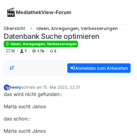
Skip to content
MediathekView-Forum
Übersicht
Ideen, Anregungen, Verbesserungen
Datenbank Suche optimieren
Ideen, Anregungen, Verbesserungen
12
7
1.7k
2
Anmelden zum Antworten
henry
schrieb am
15. Mai 2023, 22:31
H
zuletzt editiert von
Offline
das wird nicht gefunden::
Marta sucht Janos
das schon::
Márta sucht János