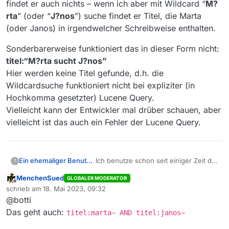
findet er auch nichts – wenn ich aber mit Wildcard “
M?
rta
” (oder “
J?nos
”) suche findet er Titel, die Marta
(oder Janos) in irgendwelcher Schreibweise enthalten.
Sonderbarerweise funktioniert das in dieser Form nicht:
titel:“M?rta sucht J?nos”
Hier werden keine Titel gefunde, d.h. die
Wildcardsuche funktioniert nicht bei expliziter (in
Hochkomma gesetzter) Lucene Query.
Vielleicht kann der Entwickler mal drüber schauen, aber
vielleicht ist das auch ein Fehler der Lucene Query.
Ich benutze schon seit einiger Zeit die
Ein ehemaliger Benutzer
?
Version 14 mit der erweiterten Suche
MenchenSued
GLOBALER MODERATOR
(
Lucene Search Query
). Dort kann
Wenn ich nach “
Marta
” (oder
Offline
schrieb am
18. Mai 2023, 09:32
man ja mit Wildcards (“?” und “*”)
“
Janos
”) suche kommt nichts. Wenn
zuletzt editiert von
@botti
suchen und, mit entsprechender
ich mit
titel:“Marta sucht Janos”
Sonderbarerweise funktioniert das in
Syntax, gezielt nach Thema, Titel oder
suche findet er auch nichts – wenn
dieser Form nicht:
Das geht auch:
titel:marta~ AND titel:janos~
Datum suchen.
ich aber mit Wildcard “
M?rta
” (oder
titel:“M?rta sucht J?nos”
“
J?nos
”) suche findet er Titel, die