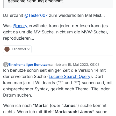
gesuchte Sendung erscheint.
Da erzählt
@
Tester007
zum wiederholten Mal Mist…
Was
@
henry
erwähnte, kann jeder, der lesen kann (es
geht da um die MV-Suche, nicht um die MVW-Suche),
reproduzieren…
T
1 Antwort
Ein ehemaliger Benutzer
schrieb am
18. Mai 2023, 09:08
?
zuletzt editiert von
Offline
Ich benutze schon seit einiger Zeit die Version 14 mit
der erweiterten Suche (
Lucene Search Query
). Dort
kann man ja mit Wildcards (“?” und “*”) suchen und, mit
entsprechender Syntax, gezielt nach Thema, Titel oder
Datum suchen.
Wenn ich nach “
Marta
” (oder “
Janos
”) suche kommt
nichts. Wenn ich mit
titel:“Marta sucht Janos”
suche