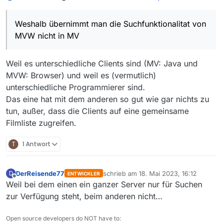
Aber ja, ich hatte tatsächlich versehentlich in MVW
gesucht.
Weshalb übernimmt man die Suchfunktionalitat von
Frage am Rande:
MVW nicht in MV
Weshalb übernimmt man die Suchfunktionalitat von
MVW nicht in MV, wenn die Suche in MVW offenbar
besser und einfacher funktioniert?
Weil es unterschiedliche Clients sind (MV: Java und
MVW: Browser) und weil es (vermutlich)
unterschiedliche Programmierer sind.
Das eine hat mit dem anderen so gut wie gar nichts zu
tun, außer, dass die Clients auf eine gemeinsame
Filmliste zugreifen.
T
1 Antwort
DerReisende77
schrieb am
18. Mai 2023, 16:12
D
ENTWICKLER
zuletzt editiert von
Offline
Weil bei dem einen ein ganzer Server nur für Suchen
zur Verfügung steht, beim anderen nicht…
Open source developers do NOT have to: