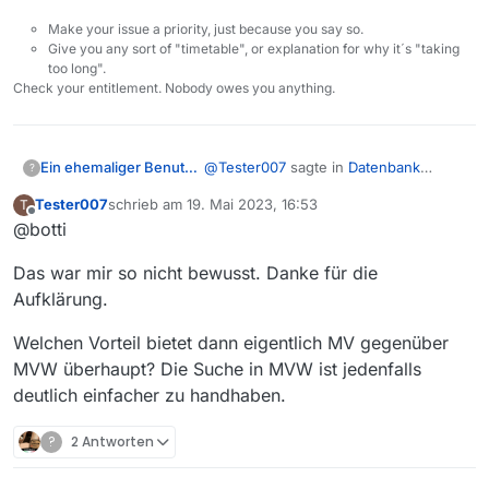
Make your issue a priority, just because you say so.
Give you any sort of "timetable", or explanation for why it´s "taking
too long".
Check your entitlement. Nobody owes you anything.
@
Tester007
sagte in
Datenbank
Ein ehemaliger Benutzer
?
Suche optimieren
:
Tester007
schrieb am
19. Mai 2023, 16:53
T
zuletzt editiert von
Offline
@botti
Weshalb übernimmt man die
Suchfunktionalitat von MVW
Weil es unterschiedliche Clients sind
nicht in MV
Das war mir so nicht bewusst. Danke für die
(MV: Java und MVW: Browser) und
Aufklärung.
weil es (vermutlich) unterschiedliche
Programmierer sind.
Welchen Vorteil bietet dann eigentlich MV gegenüber
Das eine hat mit dem anderen so gut
MVW überhaupt? Die Suche in MVW ist jedenfalls
wie gar nichts zu tun, außer, dass die
Clients auf eine gemeinsame Filmliste
deutlich einfacher zu handhaben.
zugreifen.
?
2 Antworten