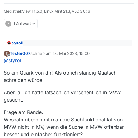
Hier werden keine Titel gefunde, d.h.
Marta (oder Janos) in irgendwelcher
die Wildcardsuche funktioniert nicht
MediathekView 14.5.0, Linux Mint 21.3, VLC 3.0.16
Schreibweise enthalten.
bei expliziter (in Hochkomma
gesetzter) Lucene Query.
?
1 Antwort
Vielleicht kann der Entwickler mal
drüber schauen, aber vielleicht ist das
auch ein Fehler der Lucene Query.
styroll
@
Tester007
sagte: Das kann ich nicht bestätigen.
Tester007
schrieb am
18. Mai 2023, 15:00
T
Bereits die Eingabe von Marta genügt, damit die
zuletzt editiert von
Offline
Da erzählt
@
Tester007
zum wiederholten Mal Mist…
gesuchte Sendung erscheint.
@
styroll
Was
@
henry
erwähnte, kann jeder, der lesen kann (es
So ein Quark von dir! Als ob ich ständig Quatsch
geht da um die MV-Suche, nicht um die MVW-Suche),
schreiben würde.
reproduzieren…
Aber ja, ich hatte tatsächlich versehentlich in MVW
gesucht.
Frage am Rande:
Weshalb übernimmt man die Suchfunktionalitat von
MVW nicht in MV, wenn die Suche in MVW offenbar
besser und einfacher funktioniert?