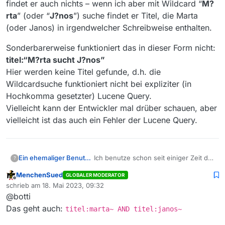
findet er auch nichts – wenn ich aber mit Wildcard “
M?
rta
” (oder “
J?nos
”) suche findet er Titel, die Marta
(oder Janos) in irgendwelcher Schreibweise enthalten.
Sonderbarerweise funktioniert das in dieser Form nicht:
titel:“M?rta sucht J?nos”
Hier werden keine Titel gefunde, d.h. die
Wildcardsuche funktioniert nicht bei expliziter (in
Hochkomma gesetzter) Lucene Query.
Vielleicht kann der Entwickler mal drüber schauen, aber
vielleicht ist das auch ein Fehler der Lucene Query.
Ich benutze schon seit einiger Zeit die
Ein ehemaliger Benutzer
?
Version 14 mit der erweiterten Suche
MenchenSued
GLOBALER MODERATOR
(
Lucene Search Query
). Dort kann
Wenn ich nach “
Marta
” (oder
Offline
schrieb am
18. Mai 2023, 09:32
man ja mit Wildcards (“?” und “*”)
“
Janos
”) suche kommt nichts. Wenn
zuletzt editiert von
@botti
suchen und, mit entsprechender
ich mit
titel:“Marta sucht Janos”
Sonderbarerweise funktioniert das in
Syntax, gezielt nach Thema, Titel oder
suche findet er auch nichts – wenn
dieser Form nicht:
Das geht auch:
titel:marta~ AND titel:janos~
Datum suchen.
ich aber mit Wildcard “
M?rta
” (oder
titel:“M?rta sucht J?nos”
“
J?nos
”) suche findet er Titel, die