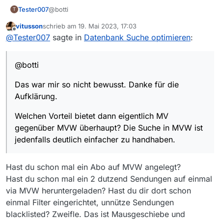
@botti
Tester007
T
vitusson
schrieb am
19. Mai 2023, 17:03
Das war mir so nicht bewusst. Danke für die
zuletzt editiert von
Offline
@
Tester007
sagte in
Datenbank Suche optimieren
:
Aufklärung.
Welchen Vorteil bietet dann eigentlich MV
gegenüber MVW überhaupt? Die Suche in MVW ist
@botti
jedenfalls deutlich einfacher zu handhaben.
Das war mir so nicht bewusst. Danke für die
Aufklärung.
Welchen Vorteil bietet dann eigentlich MV
gegenüber MVW überhaupt? Die Suche in MVW ist
jedenfalls deutlich einfacher zu handhaben.
Hast du schon mal ein Abo auf MVW angelegt?
Hast du schon mal ein 2 dutzend Sendungen auf einmal
via MVW heruntergeladen? Hast du dir dort schon
einmal Filter eingerichtet, unnütze Sendungen
blacklisted? Zweifle. Das ist Mausgeschiebe und