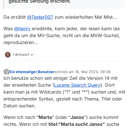
gesuchte Sendung erscheint.
Da erzählt
@
Tester007
zum wiederholten Mal Mist…
Was
@
henry
erwähnte, kann jeder, der lesen kann (es
geht da um die MV-Suche, nicht um die MVW-Suche),
reproduzieren…
T
1 Antwort
Ein ehemaliger Benutzer
schrieb am
18. Mai 2023, 09:08
?
zuletzt editiert von
Offline
Ich benutze schon seit einiger Zeit die Version 14 mit
der erweiterten Suche (
Lucene Search Query
). Dort
kann man ja mit Wildcards (“?” und “*”) suchen und, mit
entsprechender Syntax, gezielt nach Thema, Titel oder
Datum suchen.
Wenn ich nach “
Marta
” (oder “
Janos
”) suche kommt
nichts. Wenn ich mit
titel:“Marta sucht Janos”
suche