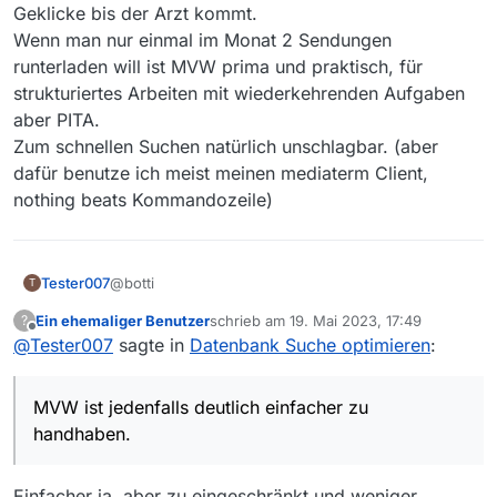
Geklicke bis der Arzt kommt.
Wenn man nur einmal im Monat 2 Sendungen
runterladen will ist MVW prima und praktisch, für
strukturiertes Arbeiten mit wiederkehrenden Aufgaben
aber PITA.
Zum schnellen Suchen natürlich unschlagbar. (aber
dafür benutze ich meist meinen mediaterm Client,
nothing beats Kommandozeile)
@botti
Tester007
T
Ein ehemaliger Benutzer
schrieb am
19. Mai 2023, 17:49
?
Das war mir so nicht bewusst. Danke für die
zuletzt editiert von
Offline
@
Tester007
sagte in
Datenbank Suche optimieren
:
Aufklärung.
Welchen Vorteil bietet dann eigentlich MV
gegenüber MVW überhaupt? Die Suche in MVW ist
MVW ist jedenfalls deutlich einfacher zu
jedenfalls deutlich einfacher zu handhaben.
handhaben.
Einfacher ja, aber zu eingeschränkt und weniger