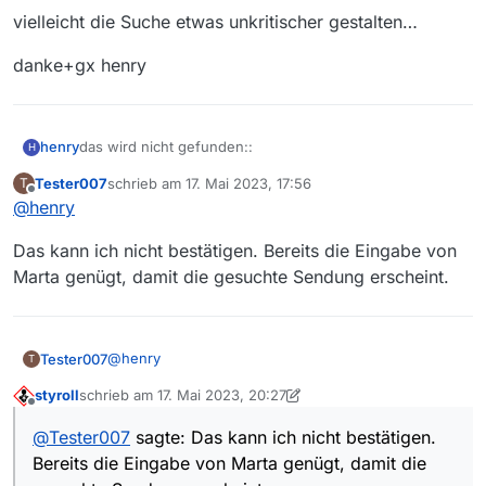
vielleicht die Suche etwas unkritischer gestalten…
danke+gx henry
das wird nicht gefunden::
henry
H
Tester007
schrieb am
17. Mai 2023, 17:56
T
Marta sucht Janos
zuletzt editiert von
Offline
@
henry
das schon::
Das kann ich nicht bestätigen. Bereits die Eingabe von
Márta sucht János
Marta genügt, damit die gesuchte Sendung erscheint.
vielleicht die Suche etwas unkritischer gestalten…
danke+gx henry
@
henry
Tester007
T
styroll
schrieb am
17. Mai 2023, 20:27
Das kann ich nicht bestätigen. Bereits die Eingabe
zuletzt editiert von styroll
Offline
von Marta genügt, damit die gesuchte Sendung
@
Tester007
sagte: Das kann ich nicht bestätigen.
erscheint.
Bereits die Eingabe von Marta genügt, damit die