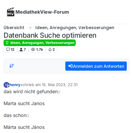
Skip to content
MediathekView-Forum
Übersicht
Ideen, Anregungen, Verbesserungen
Datenbank Suche optimieren
Ideen, Anregungen, Verbesserungen
12
7
1.7k
2
Anmelden zum Antworten
henry
schrieb am
15. Mai 2023, 22:31
H
zuletzt editiert von
Offline
das wird nicht gefunden::
Marta sucht Janos
das schon::
Márta sucht János