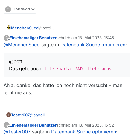
?
1 Antwort
MenchenSued
@botti
Das geht auch:
titel:marta~ AND
Ein ehemaliger Benutzer
schrieb am
18. Mai 2023, 15:46
?
titel:janos~
zuletzt editiert von
Offline
@
MenchenSued
sagte in
Datenbank Suche optimieren
:
@botti
Das geht auch:
titel:marta~ AND titel:janos~
Ahja, danke, das hatte ich noch nicht versucht – man
lernt nie aus…
@
styroll
Tester007
T
Ein ehemaliger Benutzer
schrieb am
18. Mai 2023, 15:52
?
So ein Quark von dir! Als ob ich ständig Quatsch
zuletzt editiert von
Offline
@
Tester007
sagte in
Datenbank Suche optimieren
:
schreiben würde.