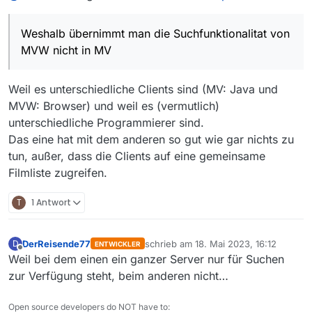
Aber ja, ich hatte tatsächlich versehentlich in MVW
gesucht.
Weshalb übernimmt man die Suchfunktionalitat von
Frage am Rande:
MVW nicht in MV
Weshalb übernimmt man die Suchfunktionalitat von
MVW nicht in MV, wenn die Suche in MVW offenbar
besser und einfacher funktioniert?
Weil es unterschiedliche Clients sind (MV: Java und
MVW: Browser) und weil es (vermutlich)
unterschiedliche Programmierer sind.
Das eine hat mit dem anderen so gut wie gar nichts zu
tun, außer, dass die Clients auf eine gemeinsame
Filmliste zugreifen.
T
1 Antwort
DerReisende77
schrieb am
18. Mai 2023, 16:12
D
ENTWICKLER
zuletzt editiert von
Offline
Weil bei dem einen ein ganzer Server nur für Suchen
zur Verfügung steht, beim anderen nicht…
Open source developers do NOT have to: