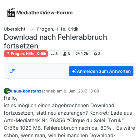
Skip to content
MediathekView-Forum
Übersicht
Fragen, Hilfe, Kritik
Download nach Fehlerabbruch
fortsetzen
Fragen, Hilfe, Kritik
3
3
1.7k
3
Anmelden zum Antworten
klaus-konstanz
schrieb am
8. Jan. 2017, 18:08
K
zuletzt editiert von
Offline
Hallo,
ist es möglich einen abgebrochenen Download
fortzusetzen, statt neu anzufangen? Konkret: Lade aus
Arte-Mediathek Nr. 76356 “Cirque du Soleil Toruk”
Größe 1020 MB. Fehlerabbruch nach ca. 80% . Es wäre
schön, wenn man, wie bei manchen Download-