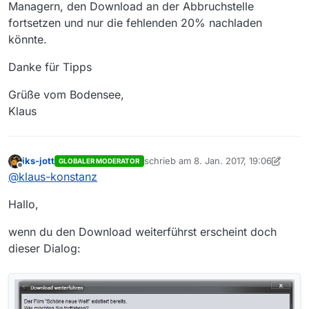
Managern, den Download an der Abbruchstelle
fortsetzen und nur die fehlenden 20% nachladen
könnte.
Danke für Tipps
Grüße vom Bodensee,
Klaus
iks-jott
schrieb am
8. Jan. 2017, 19:06
GLOBALER MODERATOR
zuletzt editiert von iks-jott
1. Okt. 2017,
Offline
@
klaus-konstanz
Hallo,
wenn du den Download weiterführst erscheint doch
dieser Dialog: