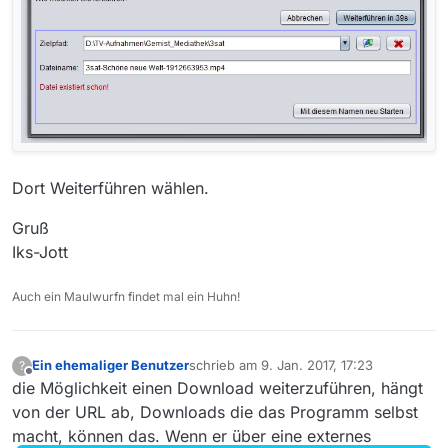
Dort Weiterführen wählen.
Gruß
Iks-Jott
Auch ein Maulwurfn findet mal ein Huhn!
Ein ehemaliger Benutzer
schrieb am
9. Jan. 2017, 17:23
?
zuletzt editiert von
Offline
die Möglichkeit einen Download weiterzuführen, hängt
von der URL ab, Downloads die das Programm selbst
macht, können das. Wenn er über eine externes