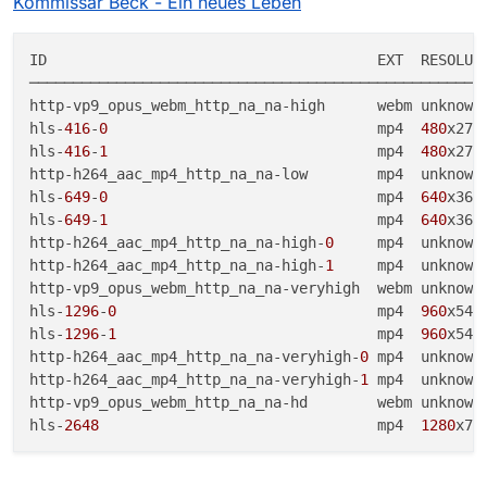
Kommissar Beck - Ein neues Leben
ID                                      EXT  RESOLUTI
─────────────────────────────────────────────────────
http-vp9_opus_webm_http_na_na-high      webm unknown
hls-
416
-
0
                               mp4  
480
x270
hls-
416
-
1
                               mp4  
480
x270
http-h264_aac_mp4_http_na_na-low        mp4  unknown
hls-
649
-
0
                               mp4  
640
x360
hls-
649
-
1
                               mp4  
640
x360
http-h264_aac_mp4_http_na_na-high-
0
     mp4  unknown
http-h264_aac_mp4_http_na_na-high-
1
     mp4  unknown
http-vp9_opus_webm_http_na_na-veryhigh  webm unknown
hls-
1296
-
0
                              mp4  
960
x540
hls-
1296
-
1
                              mp4  
960
x540
http-h264_aac_mp4_http_na_na-veryhigh-
0
 mp4  unknown
http-h264_aac_mp4_http_na_na-veryhigh-
1
 mp4  unknown
http-vp9_opus_webm_http_na_na-hd        webm unknown
hls-
2648
                                mp4  
1280
x72