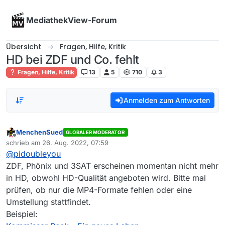
Skip to content
MediathekView-Forum
Übersicht
Fragen, Hilfe, Kritik
HD bei ZDF und Co. fehlt
Fragen, Hilfe, Kritik
13
5
710
3
Anmelden zum Antworten
MenchenSued
GLOBALER MODERATOR
Offline
schrieb am
26. Aug. 2022, 07:59
zuletzt editiert von
@
pidoubleyou
ZDF, Phönix und 3SAT erscheinen momentan nicht mehr
in HD, obwohl HD-Qualität angeboten wird. Bitte mal
prüfen, ob nur die MP4-Formate fehlen oder eine
Umstellung stattfindet.
Beispiel: