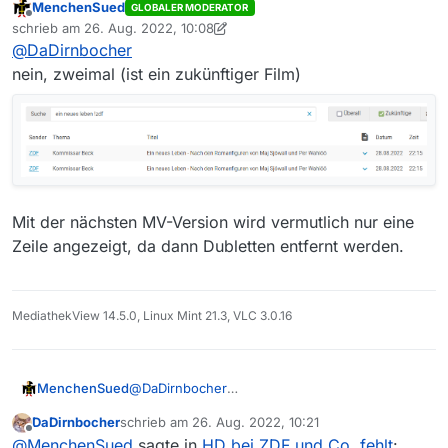
MenchenSued
GLOBALER MODERATOR
Offline
den Film gibt es jetzt halt zweimal mit
schrieb am
26. Aug. 2022, 10:08
zuletzt editiert von MenchenSued
identischer URL
@
DaDirnbocher
Von wann ist Deine Filmliste? Sowohl in der 8:xx
nein, zweimal (ist ein zukünftiger Film)
als auch in der 10:xx Liste habe/hatte ich den
Film nur einmal. Und in MVW gibts den auch nur
einmal.
Mit der nächsten MV-Version wird vermutlich nur eine
Zeile angezeigt, da dann Dubletten entfernt werden.
MediathekView 14.5.0, Linux Mint 21.3, VLC 3.0.16
@
DaDirnbocher
MenchenSued
nein, zweimal (ist ein zukünftiger Film)
DaDirnbocher
schrieb am
26. Aug. 2022, 10:21
Mit der nächsten MV-Version wird vermutlich
zuletzt editiert von
Offline
@
MenchenSued
sagte in
HD bei ZDF und Co. fehlt
:
nur eine Zeile angezeigt, da dann Dubletten