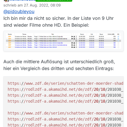
über den Nachtlauf ist die nicht mehr verfügbare
Offline
schrieb am
27. Aug. 2022, 08:09
Variante entfernt worden.
zuletzt editiert von
@
pidoubleyou
Ich bin mir da nicht so sicher. In der Liste von 9 Uhr
sind wieder Filme ohne HD. Ein Beispiel:
Auch die mittlere Auflösung ist unterschiedlich groß,
hier ein Vergleich des dritten und sechsten Eintrags:
https:
/
/www.zdf.de/serien
/schatten-der-moerder-shado
https:
/
/rodlzdf-a.akamaihd.net/de
/zdf/
20
/
10
/201030_k
https:
/
/rodlzdf-a.akamaihd.net/de
/zdf/
20
/
10
/201030_k
https:
/
/rodlzdf-a.akamaihd.net/de
/zdf/
20
/
10
/201030_k
https:
/
/www.zdf.de/serien
/schatten-der-moerder-shado
https:
/
/rodlzdf-a.akamaihd.net/de
/zdf/
20
/
10
/201030_k
https:
/
/rodlzdf-a.akamaihd.net/de
/zdf/
20
/
10
/201030_k