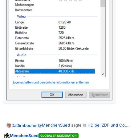
@
MenchenSued
sagte in
HD bei ZDF und Co.
DaDirnbocher
fehlt
:
MenchenSued
GLOBALER MODERATOR