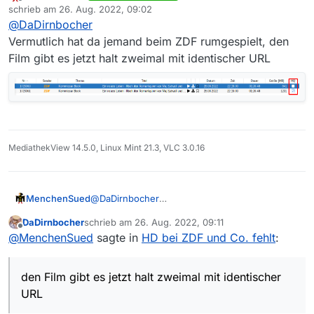
Offline
@
pidoubleyou
schrieb am
26. Aug. 2022, 09:02
zuletzt editiert von
ZDF, Phönix und 3SAT erscheinen
@
DaDirnbocher
Vielleicht versteh ich Dein Anliegen ja auch
momentan nicht mehr in HD, obwohl HD-
Vermutlich hat da jemand beim ZDF rumgespielt, den
falsch:
Qualität angeboten wird. Bitte mal prüfen,
Film gibt es jetzt halt zweimal mit identischer URL
ob nur die MP4-Formate fehlen oder eine
Umstellung stattfindet.
Beispiel:
Kommissar Beck - Ein neues Leben
MediathekView 14.5.0, Linux Mint 21.3, VLC 3.0.16
MenchenSued
@
DaDirnbocher
Vermutlich hat da jemand beim ZDF
DaDirnbocher
schrieb am
26. Aug. 2022, 09:11
rumgespielt, den Film gibt es jetzt halt zweimal
zuletzt editiert von
Offline
@
MenchenSued
sagte in
HD bei ZDF und Co. fehlt
:
mit identischer URL
den Film gibt es jetzt halt zweimal mit identischer
URL