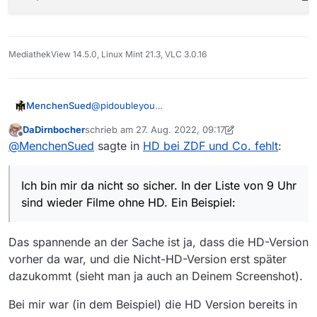
MediathekView 14.5.0, Linux Mint 21.3, VLC 3.0.16
@
pidoubleyou
MenchenSued
Ich bin mir da nicht so sicher. In der Liste von 9
DaDirnbocher
schrieb am
27. Aug. 2022, 09:17
Uhr sind wieder Filme ohne HD. Ein Beispiel:
Auch die mittlere Auflösung ist unterschiedlich
zuletzt editiert von DaDirnbocher
Offline
@
MenchenSued
sagte in
HD bei ZDF und Co. fehlt
:
groß, hier ein Vergleich des dritten und
sechsten Eintrags:
https://www.zdf.de/serien/schatten-der-m
https://rodlzdf-a.akamaihd.net/de/zdf/20
Ich bin mir da nicht so sicher. In der Liste von 9 Uhr
https://rodlzdf-a.akamaihd.net/de/zdf/20
sind wieder Filme ohne HD. Ein Beispiel:
https://rodlzdf-a.akamaihd.net/de/zdf/20
https://www.zdf.de/serien/schatten-der-m
Das spannende an der Sache ist ja, dass die HD-Version
https://rodlzdf-a.akamaihd.net/de/zdf/20
vorher da war, und die Nicht-HD-Version erst später
dazukommt (sieht man ja auch an Deinem Screenshot).
Bei mir war (in dem Beispiel) die HD Version bereits in