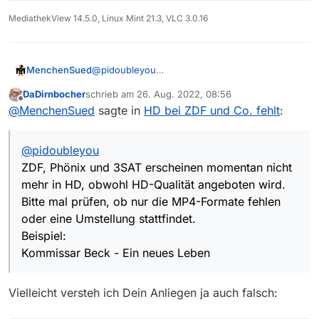
MediathekView 14.5.0, Linux Mint 21.3, VLC 3.0.16
@
pidoubleyou
MenchenSued
ZDF, Phönix und 3SAT erscheinen momentan
DaDirnbocher
schrieb am
26. Aug. 2022, 08:56
nicht mehr in HD, obwohl HD-Qualität
ID                                      
zuletzt editiert von
Offline
@
MenchenSued
sagte in
HD bei ZDF und Co. fehlt
:
angeboten wird. Bitte mal prüfen, ob nur die
────────────────────────────────────────
MP4-Formate fehlen oder eine Umstellung
http-vp9_opus_webm_http_na_na-high      
stattfindet.
hls-416-0                               
@
pidoubleyou
Beispiel:
hls-416-1                               
Kommissar Beck - Ein neues Leben
http-h264_aac_mp4_http_na_na-low        
ZDF, Phönix und 3SAT erscheinen momentan nicht
hls-649-0                               
mehr in HD, obwohl HD-Qualität angeboten wird.
hls-649-1                               
Bitte mal prüfen, ob nur die MP4-Formate fehlen
http-h264_aac_mp4_http_na_na-high-0     
oder eine Umstellung stattfindet.
http-h264_aac_mp4_http_na_na-high-1     
http-vp9_opus_webm_http_na_na-veryhigh  
Beispiel:
hls-1296-0                              
Kommissar Beck - Ein neues Leben
hls-1296-1                              
http-h264_aac_mp4_http_na_na-veryhigh-0 
http-h264_aac_mp4_http_na_na-veryhigh-1 
Vielleicht versteh ich Dein Anliegen ja auch falsch:
http-vp9_opus_webm_http_na_na-hd        