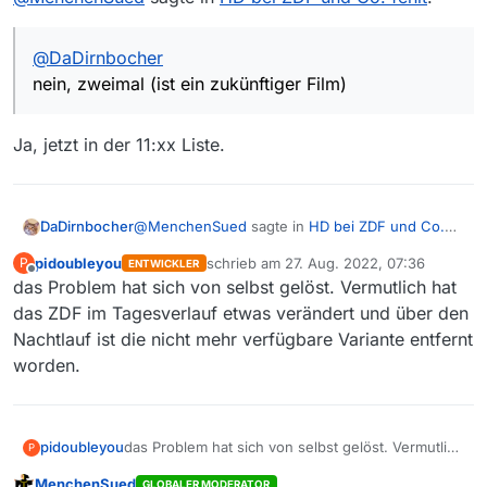
entfernt werden.
@
DaDirnbocher
nein, zweimal (ist ein zukünftiger Film)
Ja, jetzt in der 11:xx Liste.
@
MenchenSued
sagte in
HD bei ZDF und Co.
DaDirnbocher
fehlt
:
pidoubleyou
schrieb am
27. Aug. 2022, 07:36
P
ENTWICKLER
zuletzt editiert von
Offline
das Problem hat sich von selbst gelöst. Vermutlich hat
@
DaDirnbocher
nein, zweimal (ist ein zukünftiger Film)
das ZDF im Tagesverlauf etwas verändert und über den
Ja, jetzt in der 11:xx Liste.
Nachtlauf ist die nicht mehr verfügbare Variante entfernt
worden.
pidoubleyou
das Problem hat sich von selbst gelöst. Vermutlich
P
hat das ZDF im Tagesverlauf etwas verändert und
MenchenSued
GLOBALER MODERATOR