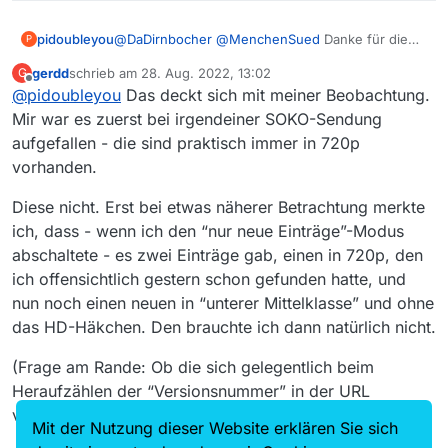
@
DaDirnbocher
@
MenchenSued
Danke für die
pidoubleyou
P
Hinweise. Der Crawler, der zur ungeraden Zeit
gerdd
schrieb am
28. Aug. 2022, 13:02
G
läuft, hat einige Verbindungsprobleme zu den
Das erklärt das Verhalten beim ZDF: bei den
zuletzt editiert von
Offline
@
pidoubleyou
Das deckt sich mit meiner Beobachtung.
Mediatheken. Aktuell habe ich noch keine
doppelten Sendungen sind die HD-Versionen und
Erklärung dafür.
die besseren mittleren Versionen nicht in der
Mir war es zuerst bei irgendeiner SOKO-Sendung
ZDF-API enthalten. Der Crawler testet die
aufgefallen - die sind praktisch immer in 720p
Existenz der besseren Versionen durch
vorhanden.
Ausprobieren von Urls. Dies scheitert aufgrund
der Verbindungsprobleme das ein oder andere
Diese nicht. Erst bei etwas näherer Betrachtung merkte
Mal, so dass die Unterschiede zustande kommen.
ich, dass - wenn ich den “nur neue Einträge”-Modus
Der Eintrag ohne HD und mit schlechterer
mittlerer Version kommt durch den fehlerhaften
abschaltete - es zwei Einträge gab, einen in 720p, den
Crawler hinzu. Der andere Eintrag ist schon in der
ich offensichtlich gestern schon gefunden hatte, und
Liste vorhanden und wird nicht ersetzt, da sich
nun noch einen neuen in “unterer Mittelklasse” und ohne
die Url der mittleren Version unterscheidet.
das HD-Häkchen. Den brauchte ich dann natürlich nicht.
(Frage am Rande: Ob die sich gelegentlich beim
Heraufzählen der “Versionsnummer” in der URL
verhaspeln?)
Mit der Nutzung dieser Website erklären Sie sich