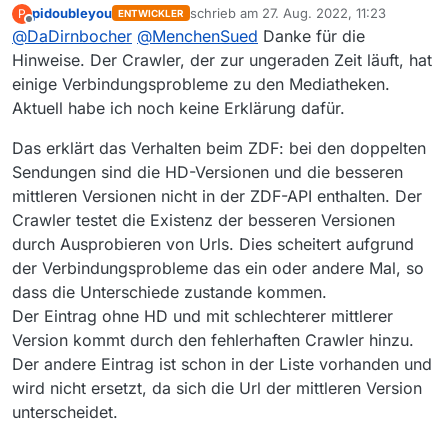
pidoubleyou
schrieb am
27. Aug. 2022, 11:23
P
ENTWICKLER
HD in Mediathekview kann 1920x1080
zuletzt editiert von
Offline
@
DaDirnbocher
@
MenchenSued
Danke für die
bedeuten, wenn die Sender das anbieten.
Es kann aber auch 1280x720 bedeuten,
Hinweise. Der Crawler, der zur ungeraden Zeit läuft, hat
wenn 1920x1080 nicht angeboten wird.
einige Verbindungsprobleme zu den Mediatheken.
Die (optische) Qualität bestimmt sich nicht
Aktuell habe ich noch keine Erklärung dafür.
nur durch das Format X x Y. Es kommt auch
auf die Bitrate an, und hier wird
Das erklärt das Verhalten beim ZDF: bei den doppelten
offensichtlich an der Spirale (nach unten)
Sendungen sind die HD-Versionen und die besseren
gedreht.
Hat halt alles nichts mit dem Thema des
mittleren Versionen nicht in der ZDF-API enthalten. Der
Threads zu tun.
Crawler testet die Existenz der besseren Versionen
durch Ausprobieren von Urls. Dies scheitert aufgrund
der Verbindungsprobleme das ein oder andere Mal, so
dass die Unterschiede zustande kommen.
Der Eintrag ohne HD und mit schlechterer mittlerer
Version kommt durch den fehlerhaften Crawler hinzu.
Der andere Eintrag ist schon in der Liste vorhanden und
wird nicht ersetzt, da sich die Url der mittleren Version
unterscheidet.