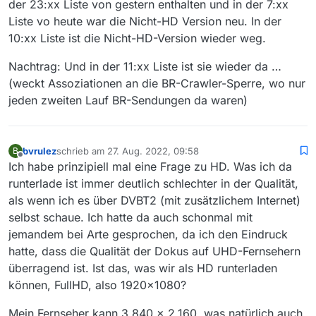
der 23:xx Liste von gestern enthalten und in der 7:xx
Liste vo heute war die Nicht-HD Version neu. In der
10:xx Liste ist die Nicht-HD-Version wieder weg.
Nachtrag: Und in der 11:xx Liste ist sie wieder da …
(weckt Assoziationen an die BR-Crawler-Sperre, wo nur
jeden zweiten Lauf BR-Sendungen da waren)
bvrulez
schrieb am
27. Aug. 2022, 09:58
B
zuletzt editiert von
Offline
Ich habe prinzipiell mal eine Frage zu HD. Was ich da
runterlade ist immer deutlich schlechter in der Qualität,
als wenn ich es über DVBT2 (mit zusätzlichem Internet)
selbst schaue. Ich hatte da auch schonmal mit
jemandem bei Arte gesprochen, da ich den Eindruck
hatte, dass die Qualität der Dokus auf UHD-Fernsehern
überragend ist. Ist das, was wir als HD runterladen
können, FullHD, also 1920x1080?
Mein Fernseher kann 3.840 x 2.160, was natürlich auch