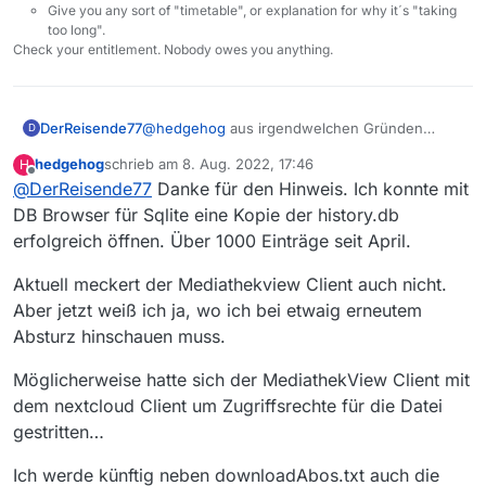
Give you any sort of "timetable", or explanation for why it´s "taking
too long".
Check your entitlement. Nobody owes you anything.
DerReisende77
@
hedgehog
aus irgendwelchen Gründen
D
scheint deine history.db beschädigt zu sein.
hedgehog
schrieb am
8. Aug. 2022, 17:46
H
Beende MV, benenne die Datei un/lösche sie
zuletzt editiert von
Offline
@
DerReisende77
Danke für den Hinweis. Ich konnte mit
und starte erneut. Die History an sich ist damit
verloren.
DB Browser für Sqlite eine Kopie der history.db
Ggf kann man schauen ob die alte Datenbank
erfolgreich öffnen. Über 1000 Einträge seit April.
noch mit DB Browser for Sqlite lesbar ist.
Mit einer neuen Datenbank sollten keine
Aktuell meckert der Mediathekview Client auch nicht.
Probleme mehr auftreten
Aber jetzt weiß ich ja, wo ich bei etwaig erneutem
Absturz hinschauen muss.
Möglicherweise hatte sich der MediathekView Client mit
dem nextcloud Client um Zugriffsrechte für die Datei
gestritten…
Ich werde künftig neben downloadAbos.txt auch die