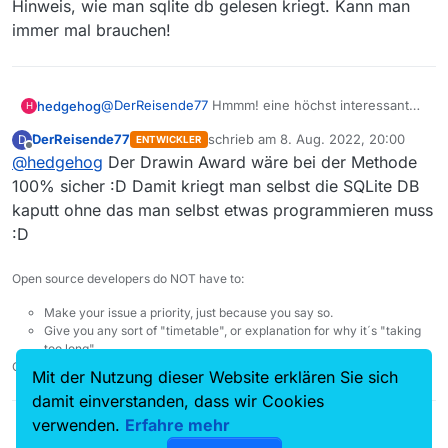
Hinweis, wie man sqlite db gelesen kriegt. Kann man
immer mal brauchen!
@
DerReisende77
Hmmm! eine höchst interessante
hedgehog
H
Idee… aber: Nein!
DerReisende77
schrieb am
8. Aug. 2022, 20:00
D
ENTWICKLER
Ich würde diese “Lösung” allerdings beim Darwin
ich synchronisiere das .mediathek3 Verzeichnis mit
zuletzt editiert von
Offline
@
hedgehog
Der Drawin Award wäre bei der Methode
Award für geschrottete MV
Nextcloud und betreibe den MV Client auf einem
Konfigurationen/Histories als meinen Favorit voten.
einzigen Rechner. immer selber Rechner, selbe
(Und alles ausschließlich auf eigenes Risiko, ohne
100% sicher :D Damit kriegt man selbst die SQLite DB
Kennung, selbes Betriebssystem. Dies
Wehklage beim Entwickler bei etwaigem
kaputt ohne das man selbst etwas programmieren muss
ausschließlich zu Backup-Zwecken bzw. zwei mal
Datenverlust.)
Sorry für das OP und Danke fü Deine Zeit und den
:D
zum Umzug auf andere Rechner (inkl. Anpassung
Hinweis, wie man sqlite db gelesen kriegt. Kann
der Pfade im xml mit einem Texteditor für den
man immer mal brauchen!
jeweiligen Rechner).
Open source developers do NOT have to:
Make your issue a priority, just because you say so.
Give you any sort of "timetable", or explanation for why it´s "taking
too long".
Check your entitlement. Nobody owes you anything.
Mit der Nutzung dieser Website erklären Sie sich
damit einverstanden, dass wir Cookies
verwenden.
Erfahre mehr