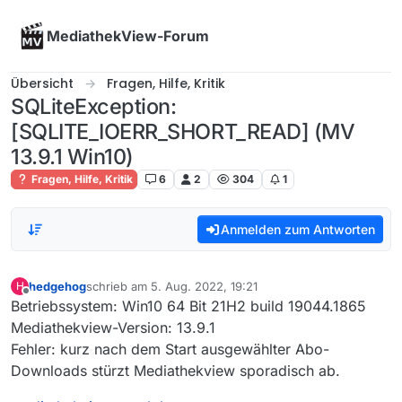
Skip to content
MediathekView-Forum
Übersicht
Fragen, Hilfe, Kritik
SQLiteException:
[SQLITE_IOERR_SHORT_READ] (MV
13.9.1 Win10)
Fragen, Hilfe, Kritik
6
2
304
1
Anmelden zum Antworten
hedgehog
schrieb am
5. Aug. 2022, 19:21
H
zuletzt editiert von
Offline
Betriebssystem: Win10 64 Bit 21H2 build 19044.1865
Mediathekview-Version: 13.9.1
Fehler: kurz nach dem Start ausgewählter Abo-
Downloads stürzt Mediathekview sporadisch ab.