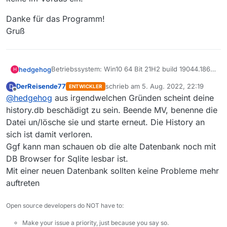
Danke für das Programm!
Gruß
Betriebssystem: Win10 64 Bit 21H2 build 19044.1865
hedgehog
H
Mediathekview-Version: 13.9.1
DerReisende77
schrieb am
5. Aug. 2022, 22:19
D
ENTWICKLER
Fehler: kurz nach dem Start ausgewählter Abo-
mediathekview_crash.log
zuletzt editiert von
Offline
@
hedgehog
aus irgendwelchen Gründen scheint deine
Downloads stürzt Mediathekview sporadisch ab.
org.sqlite.SQLiteException:
history.db beschädigt zu sein. Beende MV, benenne die
[SQLITE_IOERR_SHORT_READ] The VFS layer was
Datei un/lösche sie und starte erneut. Die History an
unable to obtain as many bytes as was requested
RAM: 16 GB, etwa 4,5 GB belegt
sich ist damit verloren.
(disk I/O error)
Sytempartition: ~70 GB frei (NVME SSD)
Ggf kann man schauen ob die alte Datenbank noch mit
Datenpartition Video: ~500GB frei (SATA SSD)
Dokumentation zum Fehlercode
Prozessor: Intel Pentium Silver N6000 (8W TDP,
DB Browser for Sqlite lesbar ist.
passiv)
Der Fehler tritt nicht bei jeder Mediathekview
Mit einer neuen Datenbank sollten keine Probleme mehr
Sitzung auf. War heute aber nicht der allererste
auftreten
Absturz beim Download, in den letzten Tagen gab
Gerne beantworte ich Fragen. Mir fallen im Moment
es schon ein paar andere.
keine im Voraus ein.
Open source developers do NOT have to:
Danke für das Programm!
Gruß
Make your issue a priority, just because you say so.