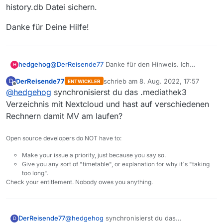
history.db Datei sichern.
Danke für Deine Hilfe!
@
DerReisende77
Danke für den Hinweis. Ich
hedgehog
H
konnte mit DB Browser für Sqlite eine Kopie der
DerReisende77
schrieb am
8. Aug. 2022, 17:57
D
ENTWICKLER
history.db erfolgreich öffnen. Über 1000 Einträge
Aktuell meckert der Mediathekview Client auch
zuletzt editiert von
Offline
@
hedgehog
synchronisierst du das .mediathek3
seit April.
nicht. Aber jetzt weiß ich ja, wo ich bei etwaig
erneutem Absturz hinschauen muss.
Möglicherweise hatte sich der MediathekView
Verzeichnis mit Nextcloud und hast auf verschiedenen
Client mit dem nextcloud Client um Zugriffsrechte
Rechnern damit MV am laufen?
für die Datei gestritten…
Ich werde künftig neben downloadAbos.txt auch die
history.db Datei sichern.
Open source developers do NOT have to:
Danke für Deine Hilfe!
Make your issue a priority, just because you say so.
Give you any sort of "timetable", or explanation for why it´s "taking
too long".
Check your entitlement. Nobody owes you anything.
DerReisende77
@
hedgehog
synchronisierst du das
D