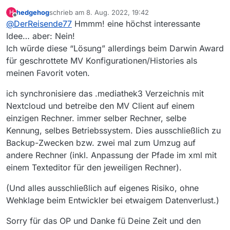
.mediathek3 Verzeichnis mit Nextcloud und
hedgehog
schrieb am
8. Aug. 2022, 19:42
H
hast auf verschiedenen Rechnern damit MV am
zuletzt editiert von
Offline
@
DerReisende77
Hmmm! eine höchst interessante
laufen?
Idee… aber: Nein!
Ich würde diese “Lösung” allerdings beim Darwin Award
für geschrottete MV Konfigurationen/Histories als
meinen Favorit voten.
ich synchronisiere das .mediathek3 Verzeichnis mit
Nextcloud und betreibe den MV Client auf einem
einzigen Rechner. immer selber Rechner, selbe
Kennung, selbes Betriebssystem. Dies ausschließlich zu
Backup-Zwecken bzw. zwei mal zum Umzug auf
andere Rechner (inkl. Anpassung der Pfade im xml mit
einem Texteditor für den jeweiligen Rechner).
(Und alles ausschließlich auf eigenes Risiko, ohne
Wehklage beim Entwickler bei etwaigem Datenverlust.)
Sorry für das OP und Danke fü Deine Zeit und den