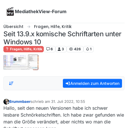
Skip to content
MediathekView-Forum
Übersicht
Fragen, Hilfe, Kritik
Seit 13.9.x komische Schriftarten unter
Windows 10
Fragen, Hilfe, Kritik
6
3
426
1
Anmelden zum Antworten
Brummbaer
schrieb am
31. Juli 2022, 10:55
zuletzt editiert von
Offline
Hallo, seit den neuen Versionen habe ich schwer
lesbare Schnörkelschriften. Ich habe zwar gefunden wie
man die Größe verändert, aber nichts wo man die