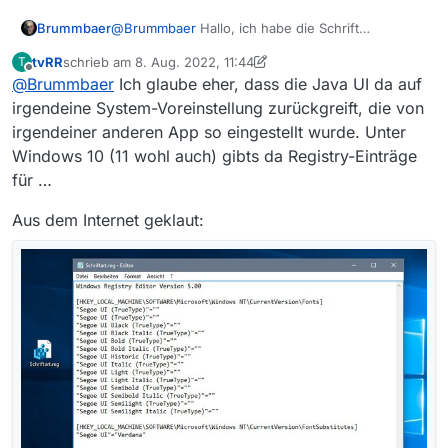
@
Brummbaer
Hallo, ich habe die Schrift
Brummbaer
herausbekommen, die Mediathekview “anzieht”…
tvRR
schrieb am
8. Aug. 2022, 11:44
T
Die Schriftart heißt “Vivian”. Nachdem ich diese
MfG Andreas
zuletzt editiert von MenchenSued
8. Aug. 2022, 13:46
Offline
@
Brummbaer
Ich glaube eher, dass die Java UI da auf
deinstalliert habe, kann ich die Texte auch wieder
lesen. Trotzdem eine eigenartige Fontfamilie.
irgendeine System-Voreinstellung zurückgreift, die von
irgendeiner anderen App so eingestellt wurde. Unter
Windows 10 (11 wohl auch) gibts da Registry-Einträge
für …
Aus dem Internet geklaut: