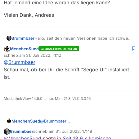
Hat jemand eine Idee woran das liegen kann?
Vielen Dank, Andreas
Hallo, seit den neuen Versionen habe ich schwer
Brummbaer
lesbare Schnörkelschriften. Ich habe zwar
MenchenSued
GLOBALER MODERATOR
gefunden wie man die Größe verändert, aber
HIer mal zwei ein Screenshoots…
Offline
schrieb am
31. Juli 2022, 11:12
nichts wo man die Schriftart anpassen kann.
zuletzt editiert von
@
Brummbaer
Schau mal, ob bei Dir die Schrift “Segoe UI" installiert
ist.
MediathekView 14.5.0, Linux Mint 21.3, VLC 3.0.16
MenchenSued
@
Brummbaer
Schau mal, ob bei Dir die Schrift “Segoe UI"
Brummbaer
schrieb am
31. Juli 2022, 17:49
installiert ist.
zuletzt editiert von
Offline
@
MenchenSued
sagte in
Seit 13.9.x komische