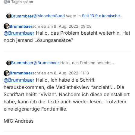
8 Tagen später
Vielen Dank, Andreas
@
MenchenSued
sagte in
Seit 13.9.x komische
Brummbaer
Schriftarten unter Windows 10
:
Brummbaer
schrieb am
8. Aug. 2022, 09:08
zuletzt editiert von
Offline
Segoe UI
@
Brummbaer
Hallo, das Problem besteht weiterhin. Hat
noch jemand Lösungsansätze?
Ja, die ist installiert.
Brummbaer
@
Brummbaer
Hallo, das Problem besteht
weiterhin. Hat noch jemand Lösungsansätze?
Brummbaer
schrieb am
8. Aug. 2022, 11:13
zuletzt editiert von
Offline
@
Brummbaer
Hallo, ich habe die Schrift
herausbekommen, die Mediathekview “anzieht”… Die
Schriftart heißt “Vivian”. Nachdem ich diese deinstalliert
habe, kann ich die Texte auch wieder lesen. Trotzdem
eine eigenartige Fontfamilie.
MfG Andreas