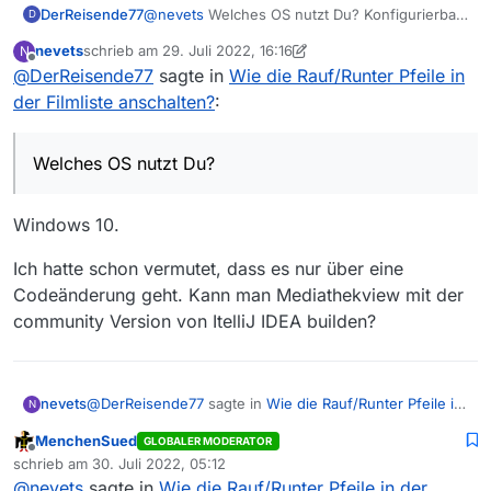
DerReisende77
@
nevets
Welches OS nutzt Du? Konfigurierbar
D
ist das ganze weder über Konfiguration noch
nevets
schrieb am
29. Juli 2022, 16:16
N
über Parameter. Eine Codeänderung ist derzeit
zuletzt editiert von nevets
Offline
@
DerReisende77
sagte in
Wie die Rauf/Runter Pfeile in
dafür notwendig. Wobei zumindest unter
macOS die Pfeile so winzig sind dass man
der Filmliste anschalten?
:
darauf verzichten kann.
Welches OS nutzt Du?
Windows 10.
Ich hatte schon vermutet, dass es nur über eine
Codeänderung geht. Kann man Mediathekview mit der
community Version von ItelliJ IDEA builden?
@
DerReisende77
sagte in
Wie die Rauf/Runter Pfeile in
nevets
N
der Filmliste anschalten?
:
MenchenSued
GLOBALER MODERATOR
Offline
Welches OS nutzt Du?
schrieb am
30. Juli 2022, 05:12
zuletzt editiert von
@
nevets
sagte in
Wie die Rauf/Runter Pfeile in der