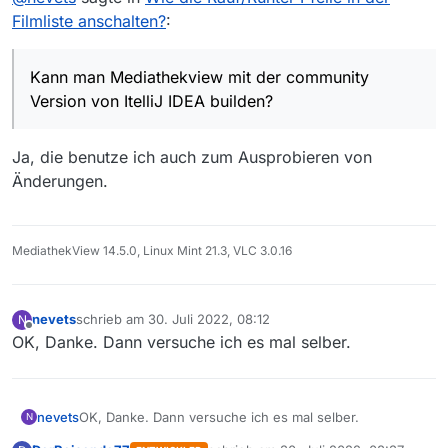
Filmliste anschalten?
:
Windows 10.
Ich hatte schon vermutet, dass es nur über eine
Kann man Mediathekview mit der community
Codeänderung geht. Kann man Mediathekview mit der
Version von ItelliJ IDEA builden?
community Version von ItelliJ IDEA builden?
Ja, die benutze ich auch zum Ausprobieren von
Änderungen.
MediathekView 14.5.0, Linux Mint 21.3, VLC 3.0.16
nevets
schrieb am
30. Juli 2022, 08:12
N
zuletzt editiert von
Offline
OK, Danke. Dann versuche ich es mal selber.
nevets
OK, Danke. Dann versuche ich es mal selber.
N