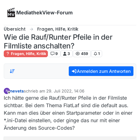
Skip to content
MediathekView-Forum
Übersicht
Fragen, Hilfe, Kritik
Wie die Rauf/Runter Pfeile in der
Filmliste anschalten?
Fragen, Hilfe, Kritik
9
3
459
1
Anmelden zum Antworten
nevets
schrieb am
29. Juli 2022, 14:06
N
zuletzt editiert von
Offline
Ich hätte gerne die Rauf/Runter Pfeile in der Filmliste
sichtbar. Bei dem Thema FlatLaf sind die default aus.
Kann man dies über einen Startparameter oder in einer
*.ini-Datei einstellen, oder ginge das nur mit einer
Änderung des Source-Codes?