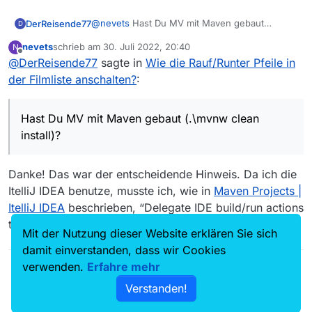
java.lang.ExceptionInInitializerError
at mediathek.Main.setupLogging(Main.java:120)
@
nevets
Hast Du MV mit Maven gebaut
DerReisende77
D
at mediathek.Main.main(Main.java:321)
(
.\mvnw clean install
)? Dir scheinen
nevets
schrieb am
30. Juli 2022, 20:40
N
Caused by:
Abhängigkeiten zu fehlen.
-Dfile.encoding=windows-1252
solltest Du
zuletzt editiert von
Offline
@
DerReisende77
sagte in
Wie die Rauf/Runter Pfeile in
java.lang.UnsupportedOperationException: No class
nicht benutzen sondern weglassen. Das wird
provided, and an appropriate one cannot be found.
vom Programm eh auf UTF-8 gesetzt.
der Filmliste anschalten?
:
at
org.apache.logging.log4j.LogManager.callerClass(LogM
anager.java:573)
Hast Du MV mit Maven gebaut (.\mvnw clean
at
install)?
org.apache.logging.log4j.LogManager.getLogger(LogM
anager.java:598)
at
Danke! Das war der entscheidende Hinweis. Da ich die
org.apache.logging.log4j.LogManager.getLogger(LogM
ItelliJ IDEA benutze, musste ich, wie in
Maven Projects |
anager.java:585)
ItelliJ IDEA
beschrieben, “Delegate IDE build/run actions
at mediathek.config.StandardLocations.<clinit>
(StandardLocations.kt:18)
to maven” wählen.
Mit der Nutzung dieser Website erklären Sie sich
… 2 more
damit einverstanden, dass wir Cookies
verwenden.
Erfahre mehr
Verstanden!