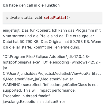
Ich habe den call in die Funktion
private
static
void
setupFlatLaf
eingefügt. Das funktioniert. Ich kann das Programm mit
>run starten und die Pfeile sind da. Die erzeugte jar-
Datei hat 50.790 KB. Das Original hat 50.798 KB. Wenn
ich die jar starte, kommt die Fehlermeldung:
“C:\Program Files\Eclipse Adoptium\jdk-17.0.4.8-
hotspot\bin\java.exe” -Dfile.encoding=windows-1252 -
jar
C:\Users\junds\IdeaProjects\MediathekView\out\artifact
s\MediathekView_jar\MediathekView.jar
WARNING: sun.reflect.Reflection.getCallerClass is not
supported. This will impact performance.
Exception in thread “main”
java.lang.ExceptionInInitializerError