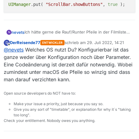
UIManager
.put( 
"ScrollBar.showButtons"
, 
true
Ich hätte gerne die Rauf/Runter Pfeile in der Filmliste
nevets
N
sichtbar. Bei dem Thema FlatLaf sind die default aus.
DerReisende77
schrieb am
29. Juli 2022, 14:21
D
ENTWICKLER
Kann man dies über einen Startparameter oder in einer
zuletzt editiert von
Offline
@
nevets
Welches OS nutzt Du? Konfigurierbar ist das
*.ini-Datei einstellen, oder ginge das nur mit einer
Änderung des Source-Codes?
ganze weder über Konfiguration noch über Parameter.
Eine Codeänderung ist derzeit dafür notwendig. Wobei
zumindest unter macOS die Pfeile so winzig sind dass
man darauf verzichten kann.
Open source developers do NOT have to:
Make your issue a priority, just because you say so.
Give you any sort of "timetable", or explanation for why it´s "taking
too long".
Check your entitlement. Nobody owes you anything.