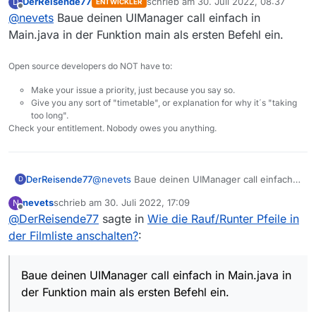
DerReisende77
schrieb am
30. Juli 2022, 08:37
D
ENTWICKLER
zuletzt editiert von
Offline
@
nevets
Baue deinen UIManager call einfach in
Main.java in der Funktion main als ersten Befehl ein.
Open source developers do NOT have to:
Make your issue a priority, just because you say so.
Give you any sort of "timetable", or explanation for why it´s "taking
too long".
Check your entitlement. Nobody owes you anything.
DerReisende77
@
nevets
Baue deinen UIManager call einfach
D
in Main.java in der Funktion main als ersten
nevets
schrieb am
30. Juli 2022, 17:09
N
Befehl ein.
zuletzt editiert von
Offline
@
DerReisende77
sagte in
Wie die Rauf/Runter Pfeile in
der Filmliste anschalten?
:
Baue deinen UIManager call einfach in Main.java in
der Funktion main als ersten Befehl ein.