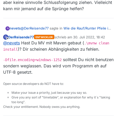
aber keine sinnvolle Schlussfolgerung ziehen. Vielleicht
kann mir jemand auf die Sprünge helfen?
@
DerReisende77
sagte in
Wie die Rauf/Runter Pfeile in
nevets
N
der Filmliste anschalten?
:
DerReisende77
schrieb am
30. Juli 2022, 18:42
D
ENTWICKLER
zuletzt editiert von
Offline
@
nevets
Hast Du MV mit Maven gebaut (
Baue deinen UIManager call einfach in Main.java
.\mvnw clean
in der Funktion main als ersten Befehl ein.
)? Dir scheinen Abhängigkeiten zu fehlen.
install
Ich habe den call in die Funktion
solltest Du nicht benutzen
-Dfile.encoding=windows-1252
sondern weglassen. Das wird vom Programm eh auf
eingefügt. Das funktioniert. Ich kann das Programm mit
UTF-8 gesetzt.
>run starten und die Pfeile sind da. Die erzeugte jar-
Datei hat 50.790 KB. Das Original hat 50.798 KB. Wenn
“C:\Program Files\Eclipse Adoptium\jdk-17.0.4.8-
Open source developers do NOT have to:
ich die jar starte, kommt die Fehlermeldung:
hotspot\bin\java.exe” -Dfile.encoding=windows-1252 -
jar
Ich habe zu der Fehlermeldung einiges gelesen, kann
Make your issue a priority, just because you say so.
C:\Users\junds\IdeaProjects\MediathekView\out\artifact
aber keine sinnvolle Schlussfolgerung ziehen. Vielleicht
Give you any sort of "timetable", or explanation for why it´s "taking
s\MediathekView_jar\MediathekView.jar
kann mir jemand auf die Sprünge helfen?
too long".
WARNING: sun.reflect.Reflection.getCallerClass is not
Check your entitlement. Nobody owes you anything.
supported. This will impact performance.
Exception in thread “main”