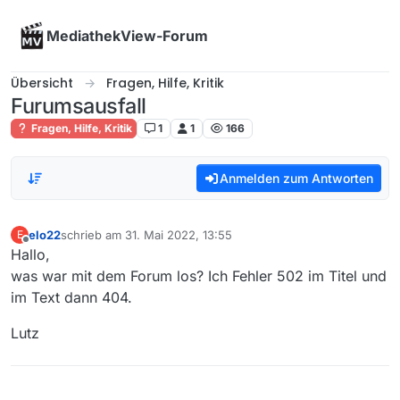
Skip to content
MediathekView-Forum
Übersicht
Fragen, Hilfe, Kritik
Furumsausfall
Fragen, Hilfe, Kritik
1
1
166
Anmelden zum Antworten
elo22
schrieb am
31. Mai 2022, 13:55
E
zuletzt editiert von
Offline
Hallo,
was war mit dem Forum los? Ich Fehler 502 im Titel und
im Text dann 404.
Lutz