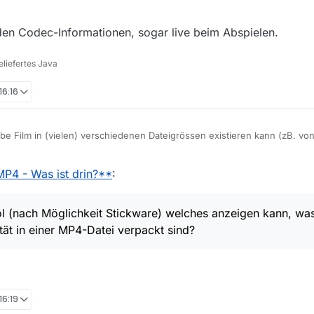
 den Codec-Informationen, sogar live beim Abspielen.
liefertes Java
16:16
elbe Film in (vielen) verschiedenen Dateigrössen existieren kann (zB. v
bedingt grössere Datei gleich bessere Auflösung. Es kann sogar sein da
kt. Wie kann ich herausfinden wo die Unterschiede sind? Resp. welche Da
MP4 - Was ist drin?**
:
n/Details oder VLC - [CTRL]-[J] listen leider (zu) wenige Angaben.
 Tool (nach Möglichkeit Stickware) welches anzeigen kann, was für Au
l (nach Möglichkeit Stickware) welches anzeigen kann, was
er MP4-Datei verpackt sind?
tät in einer MP4-Datei verpackt sind?
16:19