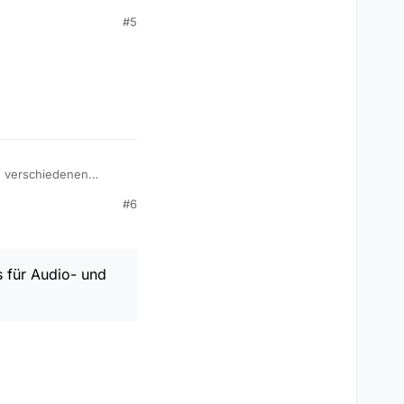
#5
on verschiedenen
s die höhere Auflösung
#6
tei die bessere Film
dio- und Video-Daten
 für Audio- und