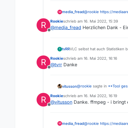
media_fread
@
rookie
https://mediaar
M
Rookie
schrieb am
16. Mai 2022, 15:39
R
zuletzt editiert von
@
media_fread
Herzlichen Dank - Ei
Offline
tvRR
VLC selbst hat auch Statistiken 
T
Rookie
schrieb am
16. Mai 2022, 16:16
R
zuletzt editiert von
@
tvrr
Danke
Offline
@
rookie
sagte in
**Tool ges
vitusson
Rookie
schrieb am
16. Mai 2022, 16:19
R
zuletzt editiert von
@
vitusson
Danke. ffmpeg - i bringt 
Kennt jemand ein kostenl
Offline
Daten und in welcher Qual
ffmpeg -i $FILMURL
aka f
media_fread
@
rookie
https://mediaar
M