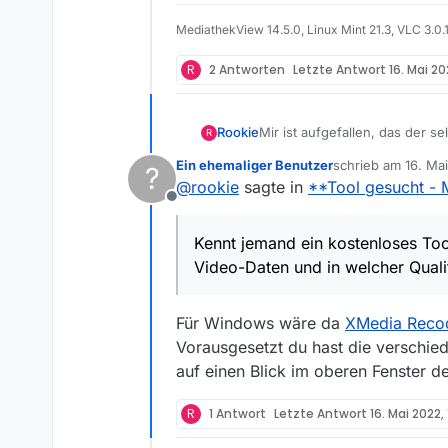
MediathekView 14.5.0, Linux Mint 21.3, VLC 3.0.
R
2 Antworten
Letzte Antwort
16. Mai 20
Rookie
Mir ist aufgefallen, das der s
R
Sendern). Dabei gilt nicht un
Ein ehemaliger Benutzer
schrieb am
16. Ma
?
in einer kleineren Datei stec
zuletzt editiert von
@
rookie
sagte in
**Tool gesucht - 
und Ton-Qualität beinhaltet?
Offline
EXPLORER - Datei/Eigenschafte
Kennt jemand ein kostenloses
Kennt jemand ein kostenloses Too
und in welcher Qualität in ein
Video-Daten und in welcher Quali
Herzlichen Dank!
Für Windows wäre da
XMedia Reco
Vorausgesetzt du hast die verschied
auf einen Blick im oberen Fenster d
R
1 Antwort
Letzte Antwort
16. Mai 2022, 