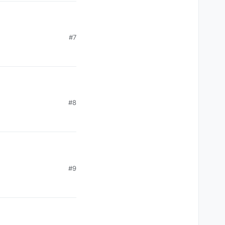
#7
#8
#9
 Audio- und Video-