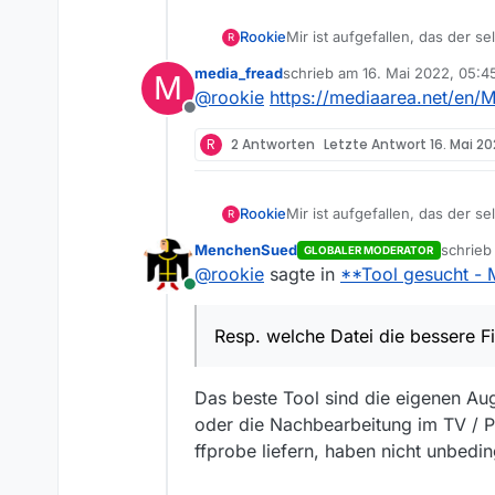
Rookie
Mir ist aufgefallen, das der s
R
Sendern). Dabei gilt nicht un
media_fread
schrieb am
16. Mai 2022, 05:4
M
in einer kleineren Datei stec
zuletzt editiert von
@
rookie
https://mediaarea.net/en/M
und Ton-Qualität beinhaltet?
Offline
EXPLORER - Datei/Eigenschafte
Kennt jemand ein kostenloses
R
2 Antworten
Letzte Antwort
16. Mai 20
und in welcher Qualität in ein
Herzlichen Dank!
Rookie
Mir ist aufgefallen, das der s
R
Sendern). Dabei gilt nicht un
MenchenSued
schrie
GLOBALER MODERATOR
in einer kleineren Datei stec
zuletzt
@
rookie
sagte in
**Tool gesucht - 
und Ton-Qualität beinhaltet?
Online
EXPLORER - Datei/Eigenschafte
Kennt jemand ein kostenloses
Resp. welche Datei die bessere Fi
und in welcher Qualität in ein
Herzlichen Dank!
Das beste Tool sind die eigenen Au
oder die Nachbearbeitung im TV / Pl
ffprobe liefern, haben nicht unbedin