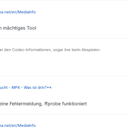
ea.net/en/MediaInfo
n mächtiges Tool
bei den Codec-Informationen, sogar live beim Abspielen.
ucht - MP4 - Was ist drin?**
:
eine Fehlermeldung, ffprobe funktioniert
oses Tool (nach Möglichkeit Stickware) welches anzeigen kann, was für
ität in einer MP4-Datei verpackt sind?
fprobe
ea.net/en/MediaInfo