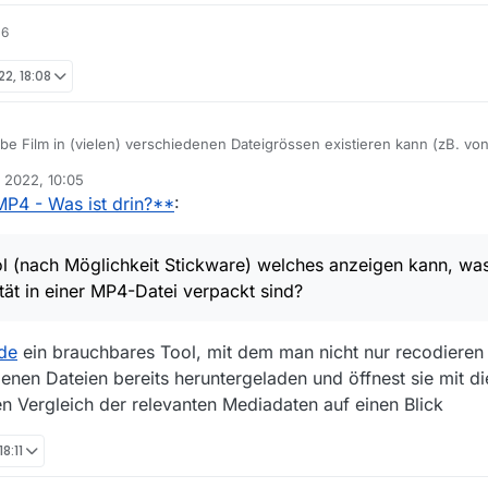
16
22, 18:08
elbe Film in (vielen) verschiedenen Dateigrössen existieren kann (zB. v
bedingt grössere Datei gleich bessere Auflösung. Es kann sogar sein da
i 2022, 10:05
kt. Wie kann ich herausfinden wo die Unterschiede sind? Resp. welche Da
MP4 - Was ist drin?**
:
n/Details oder VLC - [CTRL]-[J] listen leider (zu) wenige Angaben.
 Tool (nach Möglichkeit Stickware) welches anzeigen kann, was für Au
l (nach Möglichkeit Stickware) welches anzeigen kann, was
er MP4-Datei verpackt sind?
tät in einer MP4-Datei verpackt sind?
de
ein brauchbares Tool, mit dem man nicht nur recodieren
enen Dateien bereits heruntergeladen und öffnest sie mit d
en Vergleich der relevanten Mediadaten auf einen Blick
18:11