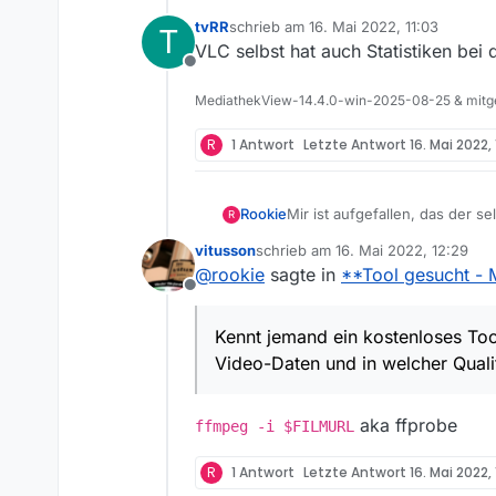
tvRR
schrieb am
16. Mai 2022, 11:03
T
zuletzt editiert von
VLC selbst hat auch Statistiken bei
Offline
MediathekView-14.4.0-win-2025-08-25 & mitge
R
1 Antwort
Letzte Antwort
16. Mai 2022, 
Rookie
Mir ist aufgefallen, das der s
R
Sendern). Dabei gilt nicht un
vitusson
schrieb am
16. Mai 2022, 12:29
in einer kleineren Datei stec
zuletzt editiert von
@
rookie
sagte in
**Tool gesucht - 
und Ton-Qualität beinhaltet?
Offline
EXPLORER - Datei/Eigenschafte
Kennt jemand ein kostenloses
Kennt jemand ein kostenloses Too
und in welcher Qualität in ein
Video-Daten und in welcher Quali
Herzlichen Dank!
aka ffprobe
ffmpeg -i $FILMURL
R
1 Antwort
Letzte Antwort
16. Mai 2022, 