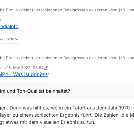
elbe Film in (vielen) verschiedenen Dateigrössen existieren kann (zB. v
bedingt grössere Datei gleich bessere Auflösung. Es kann sogar sein da
5
kt. Wie kann ich herausfinden wo die Unterschiede sind? Resp. welche Da
ediaInfo
n/Details oder VLC - [CTRL]-[J] listen leider (zu) wenige Angaben.
 Tool (nach Möglichkeit Stickware) welches anzeigen kann, was für Au
22, 15:39
er MP4-Datei verpackt sind?
elbe Film in (vielen) verschiedenen Dateigrössen existieren kann (zB. v
bedingt grössere Datei gleich bessere Auflösung. Es kann sogar sein da
b am
16. Mai 2022, 05:54
kt. Wie kann ich herausfinden wo die Unterschiede sind? Resp. welche Da
 editiert von MenchenSued
MP4 - Was ist drin?**
:
n/Details oder VLC - [CTRL]-[J] listen leider (zu) wenige Angaben.
 Tool (nach Möglichkeit Stickware) welches anzeigen kann, was für Au
lm und Ton-Qualität beinhaltet?
er MP4-Datei verpackt sind?
gen. Denn was hilft es, wenn ein Tatort aus dem Jahr 1970 
ayer zu einem schlechten Ergebnis führt. Die Zahlen, die 
gt etwas mit dem visuellen Erlebnis zu tun.