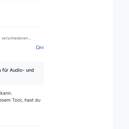
on verschiedenen
s die höhere Auflösung
#4
tei die bessere Film
dio- und Video-Daten
 für Audio- und
 kann.
iesem Tool, hast du