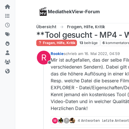
Skip to content
MediathekView-Forum
Übersicht
Fragen, Hilfe, Kritik
**Tool gesucht - MP4 - W
Fragen, Hilfe, Kritik
13
beiträge
6
kommentator
Rookie
schrieb am
16. Mai 2022, 04:59
R
zuletzt editiert von
Mir ist aufgefallen, das der selbe F
Offline
verschiedenen Sendern). Dabei gilt 
das die höhere Auflösung in einer k
Resp. welche Datei die bessere Film
EXPLORER - Datei/Eigenschaften/Det
Kennt jemand ein kostenloses Tool 
Video-Daten und in welcher Qualität
Herzlichen Dank!
M
?
4 Antworten
Letzte Antwor