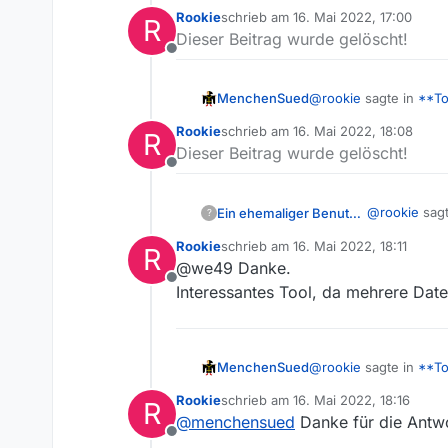
Rookie
schrieb am
16. Mai 2022, 17:00
R
zuletzt editiert von
Dieser Beitrag wurde gelöscht!
Offline
@
rookie
sagte in
**To
MenchenSued
Rookie
schrieb am
16. Mai 2022, 18:08
R
zuletzt editiert von
Dieser Beitrag wurde gelöscht!
Resp. welche Datei 
Offline
Das beste Tool sind d
@
rookie
sagt
Ein ehemaliger Benutzer
?
oder die Nachbearbeit
liefern, haben nicht u
Rookie
schrieb am
16. Mai 2022, 18:11
R
zuletzt editiert von
@we49 Danke.
Kennt jem
Offline
Audio- un
Interessantes Tool, da mehrere Dat
Für Window
Vorausgesetz
hast du auf 
@
rookie
sagte in
**To
MenchenSued
Rookie
schrieb am
16. Mai 2022, 18:16
R
zuletzt editiert von
@
menchensued
Danke für die Antwo
Resp. welche Datei 
Offline