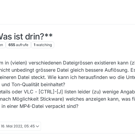
as ist drin?**
en
655
aufrufe
1
watching
ilm in (vielen) verschiedenen Dateigrössen existieren kann (
nicht unbedingt grössere Datei gleich bessere Auflösung. E
leineren Datei steckt. Wie kann ich herausfinden wo die Unt
 und Ton-Qualität beinhaltet?
ails oder VLC - [CTRL]-[J] listen leider (zu) wenige Angab
(nach Möglichkeit Stickware) welches anzeigen kann, was f
 in einer MP4-Datei verpackt sind?
t
16. Mai 2022, 05:45