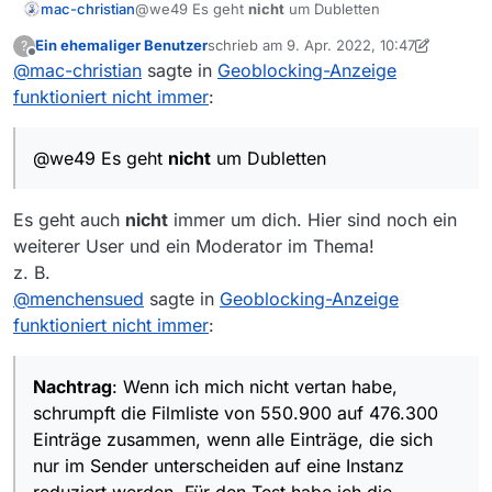
Doubletten, wenn nicht irgendeine
Mediatheken (hier HR), auch
mac-christian
@we49 Es geht
nicht
um Dubletten
Möglichkeit existiert, auch nach der
wenn das alles bei der ARD
Ein ehemaliger Benutzer
schrieb am
9. Apr. 2022, 10:47
Sender-URL suchen zu können, weil
?
konvergiert?
zuletzt editiert von Ein ehemaliger Benut
Offline
man sonst kaum einzelne Sendungen
@
mac-christian
sagte in
Geoblocking-Anzeige
eines bestimmten Senders gezielt
funktioniert nicht immer
:
suchen könnte.
@we49 Es geht
nicht
um Dubletten
Es geht auch
nicht
immer um dich. Hier sind noch ein
weiterer User und ein Moderator im Thema!
z. B.
@
menchensued
sagte in
Geoblocking-Anzeige
funktioniert nicht immer
:
Nachtrag
: Wenn ich mich nicht vertan habe,
schrumpft die Filmliste von 550.900 auf 476.300
Einträge zusammen, wenn alle Einträge, die sich
nur im Sender unterscheiden auf eine Instanz
reduziert werden. Für den Test habe ich die