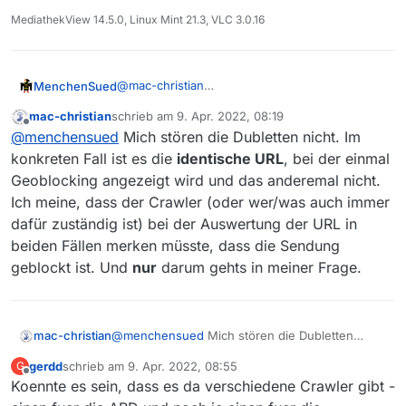
MediathekView 14.5.0, Linux Mint 21.3, VLC 3.0.16
@
mac-christian
MenchenSued
Ist sicherlich ein Fehler oder eine fehlende
mac-christian
schrieb am
9. Apr. 2022, 08:19
Angabe.
Wenn beide Einträge in allen Punkten gleich
zuletzt editiert von
Offline
@
menchensued
Mich stören die Dubletten nicht. Im
sind, dann würde ich dafür plädieren, dass die
Dubletten bei ARD entfernt werden. Wie man
konkreten Fall ist es die
identische URL
, bei der einmal
sieht, gibt es auch noch eine Folge vom
Geoblocking angezeigt wird und das anderemal nicht.
19.3.2022, die ist auch mit Audiodeskription zu
Allerdings sollte man vorher ausprobieren, wie
Ich meine, dass der Crawler (oder wer/was auch immer
sehen und hat unterschiedliche URLs aufgrund
viele Dubletten damit erfasst würden. Mal
dafür zuständig ist) bei der Auswertung der URL in
des anderen Sendelogos. Diese sollte man
sehen, ob ich das irgendwie schaffe, eine
Nachtrag
: Wenn ich mich nicht vertan habe,
nicht entfernen.
beiden Fällen merken müsste, dass die Sendung
Textdatei mit 500.000 Einträgen zu filtern.
schrumpft die Filmliste von 550.900 auf
476.300 Einträge zusammen, wenn alle
geblockt ist. Und
nur
darum gehts in meiner Frage.
Einträge, die sich nur im Sender unterscheiden
auf eine Instanz reduziert werden. Für den Test
habe ich die Filmliste sortiert, den
Sendernamen entfernt und dann alle doppelten
mac-christian
@
menchensued
Mich stören die Dubletten
Einträge entfernt.
nicht. Im konkreten Fall ist es die
identische
gerdd
schrieb am
9. Apr. 2022, 08:55
G
URL
, bei der einmal Geoblocking angezeigt wird
zuletzt editiert von
Offline
Koennte es sein, dass es da verschiedene Crawler gibt -
und das anderemal nicht. Ich meine, dass der
Crawler (oder wer/was auch immer dafür