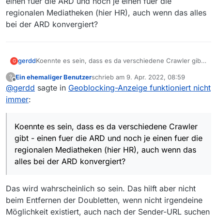
einen fuer die ARD und noch je einen fuer die
zuständig ist) bei der Auswertung der URL in
regionalen Mediatheken (hier HR), auch wenn das alles
beiden Fällen merken müsste, dass die Sendung
bei der ARD konvergiert?
geblockt ist. Und
nur
darum gehts in meiner
Frage.
gerdd
Koennte es sein, dass es da verschiedene Crawler gibt
G
- einen fuer die ARD und noch je einen fuer die
Ein ehemaliger Benutzer
schrieb am
9. Apr. 2022, 08:59
?
regionalen Mediatheken (hier HR), auch wenn das alles
zuletzt editiert von
Offline
@
gerdd
sagte in
Geoblocking-Anzeige funktioniert nicht
bei der ARD konvergiert?
immer
:
Koennte es sein, dass es da verschiedene Crawler
gibt - einen fuer die ARD und noch je einen fuer die
regionalen Mediatheken (hier HR), auch wenn das
alles bei der ARD konvergiert?
Das wird wahrscheinlich so sein. Das hilft aber nicht
beim Entfernen der Doubletten, wenn nicht irgendeine
Möglichkeit existiert, auch nach der Sender-URL suchen