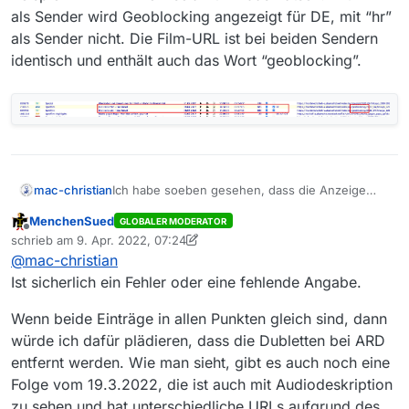
als Sender wird Geoblocking angezeigt für DE, mit “hr”
als Sender nicht. Die Film-URL ist bei beiden Sendern
identisch und enthält auch das Wort “geoblocking”.
Ich habe soeben gesehen, dass die Anzeige
mac-christian
von “Geoblocking” nicht immer funktioniert.
MenchenSued
GLOBALER MODERATOR
Beispiel - in MV: “Die Inselärztin - das Rätsel”.
Offline
schrieb am
9. Apr. 2022, 07:24
Mit “ARD” als Sender wird Geoblocking
zuletzt editiert von MenchenSued
4. Sept. 2022, 09:57
@
mac-christian
angezeigt für DE, mit “hr” als Sender nicht. Die
Film-URL ist bei beiden Sendern identisch und
Ist sicherlich ein Fehler oder eine fehlende Angabe.
enthält auch das Wort “geoblocking”.
Wenn beide Einträge in allen Punkten gleich sind, dann
würde ich dafür plädieren, dass die Dubletten bei ARD
entfernt werden. Wie man sieht, gibt es auch noch eine
Folge vom 19.3.2022, die ist auch mit Audiodeskription
zu sehen und hat unterschiedliche URLs aufgrund des