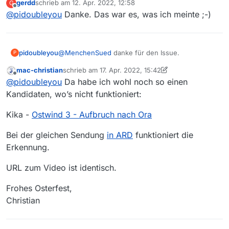
gerdd
schrieb am
12. Apr. 2022, 12:58
G
für alle, die nach der Ursache gesucht haben:
zuletzt editiert von
Offline
@
pidoubleyou
Danke. Das war es, was ich meinte ;-)
ein einfacher Programmierfehler: ich hatte den
Aufruf der Geo-Erkennung für den Sender HR
vergessen.
@
MenchenSued
danke für den Issue.
pidoubleyou
P
mac-christian
schrieb am
17. Apr. 2022, 15:42
für alle, die nach der Ursache gesucht haben:
zuletzt editiert von MenchenSued
Offline
@
pidoubleyou
Da habe ich wohl noch so einen
ein einfacher Programmierfehler: ich hatte den
Aufruf der Geo-Erkennung für den Sender HR
Kandidaten, wo’s nicht funktioniert:
vergessen.
Kika -
Ostwind 3 - Aufbruch nach Ora
Bei der gleichen Sendung
in ARD
funktioniert die
Erkennung.
URL zum Video ist identisch.
Frohes Osterfest,
Christian