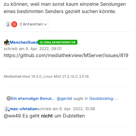
zu können, weil man sonst kaum einzelne Sendungen
eines bestimmten Senders gezielt suchen könnte.
G
2 Antworten
MenchenSued
GLOBALER MODERATOR
Offline
schrieb am
9. Apr. 2022, 09:01
zuletzt editiert von
https://github.com/mediathekview/MServer/issues/819
MediathekView 14.5.0, Linux Mint 21.3, VLC 3.0.16
@
gerdd
sagte in
Geoblocking-
Ein ehemaliger Benutzer
?
Anzeige funktioniert nicht immer
:
mac-christian
schrieb am
9. Apr. 2022, 10:06
zuletzt editiert von
Offline
Koennte es sein, dass es da
@we49 Es geht
nicht
um Dubletten
verschiedene Crawler gibt -
Das wird wahrscheinlich so sein. Das
einen fuer die ARD und noch je
hilft aber nicht beim Entfernen der
einen fuer die regionalen