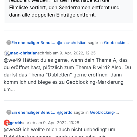
Filmliste sortiert, den Sendernamen entfernt und
dann alle doppelten Einträge entfernt.
@
mac-christian
sagte in
Geoblocking-
Ein ehemaliger Benutzer
?
Anzeige funktioniert nicht immer
:
mac-christian
schrieb am
9. Apr. 2022, 12:25
zuletzt editiert von
Offline
@we49 Es geht
nicht
um
@we49 Hättest du es gerne, wenn dein Thema A, das
Dubletten
du eröffnet hast, plötzlich zum Thema B wird? Also. Du
Es geht auch
nicht
immer um dich.
darfst das Thema “Dubletten” gerne eröffnen, dann
Hier sind noch ein weiterer User und
komm ich und biege es zu Geoblocking-Markierung
ein Moderator im Thema!
Nachtrag
: Wenn ich mich nicht
z. B.
um…
vertan habe, schrumpft die
@
menchensued
sagte in
Filmliste von 550.900 auf
Geoblocking-Anzeige funktioniert
476.300 Einträge zusammen,
nicht immer
:
wenn alle Einträge, die sich nur
@
gerdd
sagte in
Geoblocking-
Ein ehemaliger Benutzer
?
im Sender unterscheiden auf
Anzeige funktioniert nicht immer
:
eine Instanz reduziert werden.
gerdd
schrieb am
9. Apr. 2022, 13:28
G
zuletzt editiert von
Offline
Für den Test habe ich die
@we49 ich wollte mich auch nicht unbedingt um
Koennte es sein, dass es da
Filmliste sortiert, den
verschiedene Crawler gibt -
Dubletten kuemmern, sondern versuche, mir