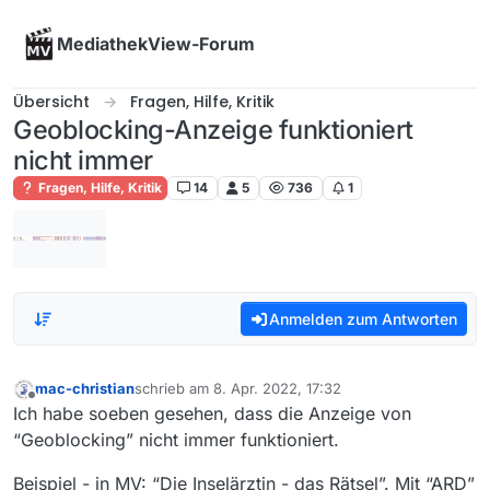
Skip to content
MediathekView-Forum
Übersicht
Fragen, Hilfe, Kritik
Geoblocking-Anzeige funktioniert
nicht immer
Fragen, Hilfe, Kritik
14
5
736
1
Anmelden zum Antworten
mac-christian
schrieb am
8. Apr. 2022, 17:32
zuletzt editiert von
Offline
Ich habe soeben gesehen, dass die Anzeige von
“Geoblocking” nicht immer funktioniert.
Beispiel - in MV: “Die Inselärztin - das Rätsel”. Mit “ARD”