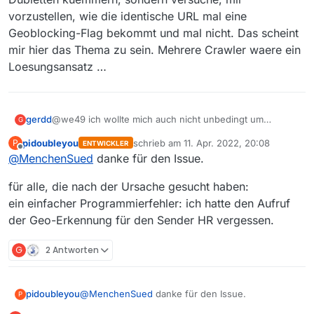
Sendernamen entfernt und dann
Das wird wahrscheinlich so sein. Das
einen fuer die ARD und noch je
vorzustellen, wie die identische URL mal eine
alle doppelten Einträge entfernt.
hilft aber nicht beim Entfernen der
einen fuer die regionalen
Geoblocking-Flag bekommt und mal nicht. Das scheint
Doubletten, wenn nicht irgendeine
Mediatheken (hier HR), auch
Möglichkeit existiert, auch nach der
wenn das alles bei der ARD
mir hier das Thema zu sein. Mehrere Crawler waere ein
Sender-URL suchen zu können, weil
konvergiert?
Loesungsansatz …
man sonst kaum einzelne Sendungen
eines bestimmten Senders gezielt
suchen könnte.
gerdd
@we49 ich wollte mich auch nicht unbedingt um
G
Dubletten kuemmern, sondern versuche, mir
pidoubleyou
schrieb am
11. Apr. 2022, 20:08
P
ENTWICKLER
vorzustellen, wie die identische URL mal eine
zuletzt editiert von
Offline
@
MenchenSued
danke für den Issue.
Geoblocking-Flag bekommt und mal nicht. Das scheint
mir hier das Thema zu sein. Mehrere Crawler waere ein
für alle, die nach der Ursache gesucht haben:
Loesungsansatz …
ein einfacher Programmierfehler: ich hatte den Aufruf
der Geo-Erkennung für den Sender HR vergessen.
G
2 Antworten
@
MenchenSued
danke für den Issue.
pidoubleyou
P