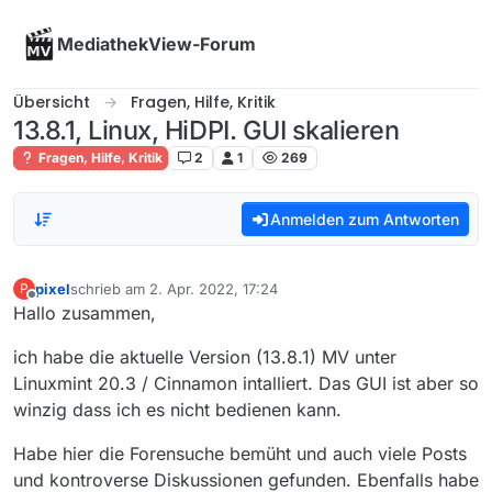
Skip to content
MediathekView-Forum
Übersicht
Fragen, Hilfe, Kritik
13.8.1, Linux, HiDPI. GUI skalieren
Fragen, Hilfe, Kritik
2
1
269
Anmelden zum Antworten
pixel
schrieb am
2. Apr. 2022, 17:24
P
zuletzt editiert von
Offline
Hallo zusammen,
ich habe die aktuelle Version (13.8.1) MV unter
Linuxmint 20.3 / Cinnamon intalliert. Das GUI ist aber so
winzig dass ich es nicht bedienen kann.
Habe hier die Forensuche bemüht und auch viele Posts
und kontroverse Diskussionen gefunden. Ebenfalls habe