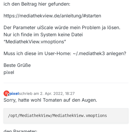
ich den Beitrag hier gefunden:
https://mediathekview.de/anleitung/#starten
Der Parameter uiScale würde mein Problem ja lösen.
Nur ich finde im System keine Datei
“MediathekView.vmoptions”
Muss ich diese im User-Home: ~/.mediathek3 anlegen?
Beste Grüße
pixel
pixel
schrieb am
2. Apr. 2022, 18:27
P
zuletzt editiert von
Offline
Sorry, hatte wohl Tomaten auf den Augen.
den Parameter: