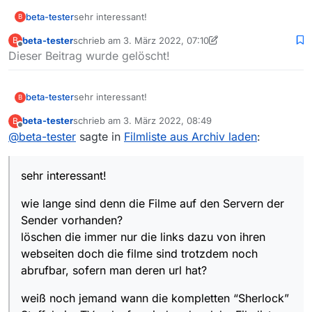
sehr interessant!
beta-tester
B
beta-tester
schrieb am
3. März 2022, 07:10
B
wie lange sind denn die Filme auf den Servern der
zuletzt editiert von beta-tester
3. März 2022, 08:19
Offline
Dieser Beitrag wurde gelöscht!
Sender vorhanden?
löschen die immer nur die links dazu von ihren
weiß noch jemand wann die kompletten “Sherlock”
webseiten doch die filme sind trotzdem noch
Staffeln im TV gelaufen sind und welche Filmliste
abrufbar, sofern man deren url hat?
ich dafür aus dem Archiv laden müsste?
sehr interessant!
beta-tester
B
beta-tester
schrieb am
3. März 2022, 08:49
B
wie lange sind denn die Filme auf den Servern der
zuletzt editiert von
Offline
@
beta-tester
sagte in
Filmliste aus Archiv laden
:
Sender vorhanden?
löschen die immer nur die links dazu von ihren
weiß noch jemand wann die kompletten “Sherlock”
webseiten doch die filme sind trotzdem noch
Staffeln im TV gelaufen sind und welche Filmliste
sehr interessant!
abrufbar, sofern man deren url hat?
ich dafür aus dem Archiv laden müsste?
wie lange sind denn die Filme auf den Servern der
Sender vorhanden?
löschen die immer nur die links dazu von ihren
webseiten doch die filme sind trotzdem noch
abrufbar, sofern man deren url hat?
weiß noch jemand wann die kompletten “Sherlock”