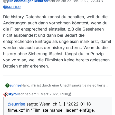
Ein ehemaliger Benutzer
schrieb am
27. Feb. 2022, 22:03
?
einer Sekunde gebaut habe, zeitaufwendig ausbügeln.
zuletzt editiert von Ein ehemaliger Benutz
Offline
@
sunrise
Die history-Datenbank kannst du behalten, weil du die
Änderungen auch dann vornehmen könntest, wenn du
die Filter entsprechend einstellst, z.B die Gesehenen
nicht ausblendest und dann bei Bedarf die
entsprechenden Einträge als ungelesen markierst, damit
werden sie auch aus der history entfernt. Wenn du die
history ohne Sicherung löschst, fängst du im Prinzip
von vorn an, weil die Filmlisten keine bereits gelesenen
Dateien mehr erkennen.
sunrise
Hallo, mir ist durch eine Unachtsamkeit eine editierte
S
Filmliste mit nur geogeblockten Sendungen verloren
styroll
schrieb am
1. März 2022, 17:30
gegangen. Ich möchte jetzt den Fehler ausbügeln,
zuletzt editiert von styroll
3. Jan. 2022, 18:31
Offline
bräuchte zu diesem Zweck aber eine alte Filmliste
@
sunrise
sagte: Wenn ich […] “2022-01-18-
(18.02.) aus dem Archiv. Leider bin ich anscheinend
filme.xz” in “Filmliste manuell laden” einfüge,
sogar dafür zu blöd. Wenn ich die history.db lösche
und “2022-01-18-filme.xz” in “Filmliste manuell laden”