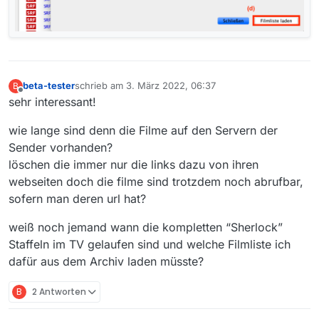
beta-tester
schrieb am
3. März 2022, 06:37
B
zuletzt editiert von
Offline
sehr interessant!
wie lange sind denn die Filme auf den Servern der
Sender vorhanden?
löschen die immer nur die links dazu von ihren
webseiten doch die filme sind trotzdem noch abrufbar,
sofern man deren url hat?
weiß noch jemand wann die kompletten “Sherlock”
Staffeln im TV gelaufen sind und welche Filmliste ich
dafür aus dem Archiv laden müsste?
B
2 Antworten