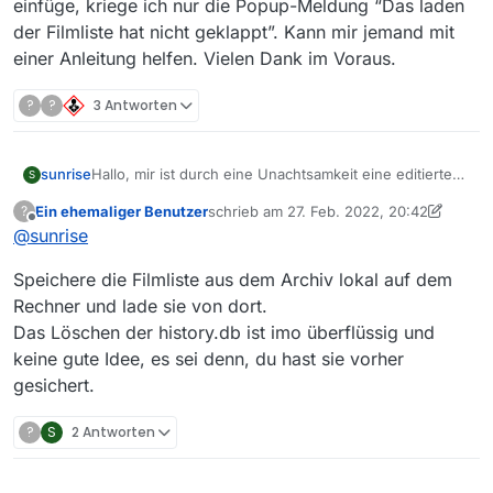
einfüge, kriege ich nur die Popup-Meldung “Das laden
der Filmliste hat nicht geklappt”. Kann mir jemand mit
einer Anleitung helfen. Vielen Dank im Voraus.
?
?
3 Antworten
sunrise
Hallo, mir ist durch eine Unachtsamkeit eine editierte
S
Filmliste mit nur geogeblockten Sendungen verloren
Ein ehemaliger Benutzer
schrieb am
27. Feb. 2022, 20:42
?
gegangen. Ich möchte jetzt den Fehler ausbügeln,
zuletzt editiert von Ein ehemaliger Benutz
Offline
@
sunrise
bräuchte zu diesem Zweck aber eine alte Filmliste
(18.02.) aus dem Archiv. Leider bin ich anscheinend
Speichere die Filmliste aus dem Archiv lokal auf dem
sogar dafür zu blöd. Wenn ich die history.db lösche
und “2022-01-18-filme.xz” in “Filmliste manuell laden”
Rechner und lade sie von dort.
einfüge, kriege ich nur die Popup-Meldung “Das laden
Das Löschen der history.db ist imo überflüssig und
der Filmliste hat nicht geklappt”. Kann mir jemand mit
keine gute Idee, es sei denn, du hast sie vorher
einer Anleitung helfen. Vielen Dank im Voraus.
gesichert.
?
S
2 Antworten