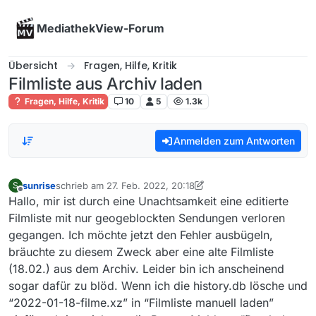
Skip to content
MediathekView-Forum
Übersicht
Fragen, Hilfe, Kritik
Filmliste aus Archiv laden
Fragen, Hilfe, Kritik
10
5
1.3k
Anmelden zum Antworten
sunrise
schrieb am
27. Feb. 2022, 20:18
S
zuletzt editiert von sunrise
Offline
Hallo, mir ist durch eine Unachtsamkeit eine editierte
Filmliste mit nur geogeblockten Sendungen verloren
gegangen. Ich möchte jetzt den Fehler ausbügeln,
bräuchte zu diesem Zweck aber eine alte Filmliste
(18.02.) aus dem Archiv. Leider bin ich anscheinend
sogar dafür zu blöd. Wenn ich die history.db lösche und
“2022-01-18-filme.xz” in “Filmliste manuell laden”