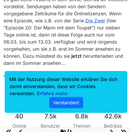
vorstellst. Sendungen haben von den Sendern
vorgegebene Zeiträume für die Onlinelizenzen. Wenn
eine Episode, wie z.B. von der Serie
Die Zwei
(hier
“Episode 20: Der Mann mit dem Toupet”) nur sieben
Tage online ist, dann ist diese Folge auch nur vom
06.03. bis zum 13.03. verfügbar und wird nirgends
vorgehalten, um sie z.B. erst im Sommer ansehen zu
können. Dazu müsstest du sie
jetzt
herunterladen und
dann im Sommer ansehen…
MediathekView-14.4.0-win-2025-08-25 & mitgeliefertes Java
Mit der Nutzung dieser Website erklären Sie sich
damit einverstanden, dass wir Cookies
verwenden.
Erfahre mehr
Verstanden!
40
7.5k
6.8k
42.6k
Online
Benutzer
Themen
Beiträge
1 / 1