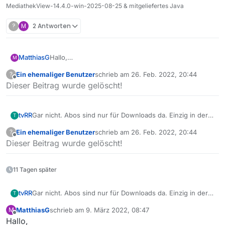
MediathekView-14.4.0-win-2025-08-25 & mitgeliefertes Java
?
M
2 Antworten
Hallo,
MatthiasG
M
habe mir MediathekView 13.8.1 eben
Ein ehemaliger Benutzer
schrieb am
26. Feb. 2022, 20:44
?
heruntergeladen und möchte Abos erstellen.
Unter Einstellungen Sets habe ich abspielen und
zuletzt editiert von
Offline
Dieser Beitrag wurde gelöscht!
Allerdings bietet mir das Programm lediglich Abos
speichern gefunden.
für den download an.
Wie funktionieren Abos, die nicht heruntergeladen
Unter Programmset ist lediglich Download verfügbar.
werden sollen?
Ich möchte aber nicht downloaden, sondern
tvRR
Gar nicht. Abos sind nur für Downloads da. Einzig in der
T
streamen!
Filmliste kann (meistens) abgespielt werden, wenn man
Ein ehemaliger Benutzer
schrieb am
26. Feb. 2022, 20:44
?
sich einen Film aussucht.
zuletzt editiert von
Offline
Dieser Beitrag wurde gelöscht!
Die Sender selber bieten doch auch Merklisten an und
dann kann das dort direkt angesehen/gestreamt werden,
wenn was neues auftaucht. Dazu braucht es doch dann
11 Tagen später
kein MV?!
tvRR
Gar nicht. Abos sind nur für Downloads da. Einzig in der
T
Filmliste kann (meistens) abgespielt werden, wenn man
MatthiasG
schrieb am
9. März 2022, 08:47
M
sich einen Film aussucht.
zuletzt editiert von
Offline
Hallo,
Die Sender selber bieten doch auch Merklisten an und