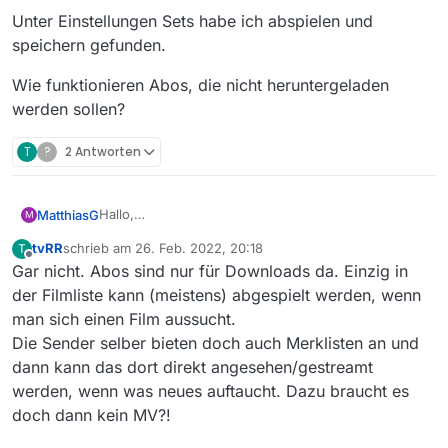
Unter Einstellungen Sets habe ich abspielen und
speichern gefunden.
Wie funktionieren Abos, die nicht heruntergeladen
werden sollen?
T
?
2 Antworten
Hallo,
MatthiasG
M
habe mir MediathekView 13.8.1 eben
tvRR
schrieb am
26. Feb. 2022, 20:18
T
heruntergeladen und möchte Abos erstellen.
Unter Einstellungen Sets habe ich abspielen und
zuletzt editiert von
Offline
Gar nicht. Abos sind nur für Downloads da. Einzig in
Allerdings bietet mir das Programm lediglich Abos
speichern gefunden.
für den download an.
Wie funktionieren Abos, die nicht heruntergeladen
der Filmliste kann (meistens) abgespielt werden, wenn
Unter Programmset ist lediglich Download verfügbar.
werden sollen?
man sich einen Film aussucht.
Ich möchte aber nicht downloaden, sondern
Die Sender selber bieten doch auch Merklisten an und
streamen!
dann kann das dort direkt angesehen/gestreamt
werden, wenn was neues auftaucht. Dazu braucht es
doch dann kein MV?!