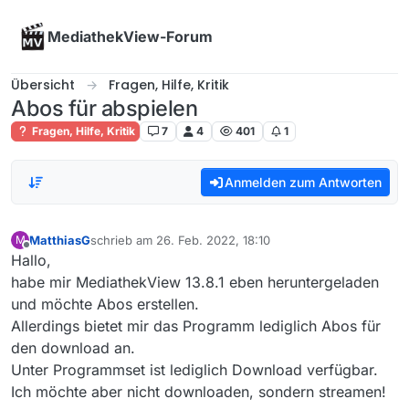
Skip to content
MediathekView-Forum
Übersicht
Fragen, Hilfe, Kritik
Abos für abspielen
Fragen, Hilfe, Kritik
7
4
401
1
Anmelden zum Antworten
MatthiasG
schrieb am
26. Feb. 2022, 18:10
M
zuletzt editiert von
Offline
Hallo,
habe mir MediathekView 13.8.1 eben heruntergeladen
und möchte Abos erstellen.
Allerdings bietet mir das Programm lediglich Abos für
den download an.
Unter Programmset ist lediglich Download verfügbar.
Ich möchte aber nicht downloaden, sondern streamen!