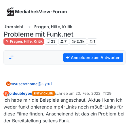
Skip to content
MediathekView-Forum
Übersicht
Fragen, Hilfe, Kritik
Probleme mit Funk.net
Fragen, Hilfe, Kritik
23
7
2.3k
1
Anmelden zum Antworten
@
styroll
mvuserathome
M
pidoubleyou
schrieb am
20. Feb. 2022, 11:29
P
ENTWICKLER
weitere drei Einträge mit 503:
zuletzt editiert von
Offline
Ich habe mir die Beispiele angeschaut. Aktuell kann ich
(mehr habe ich nicht im Augenblick <=)
a)
weder funktionierende mp4-Links noch m3u8-Links für
Thema:
diese Filme finden. Anscheinend ist das ein Problem bei
alwaysxcaro
Titel:
der Bereitstellung seitens Funk.
QUIZ & TALK | Bücher vs. Filme | mit
@
Maren
Vivien
Website: