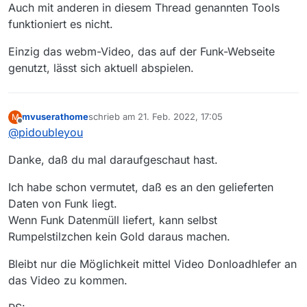
Auch mit anderen in diesem Thread genannten Tools
https://www.funk.net/channel/alwaysxcaro-
funktioniert es nicht.
11956/quiz-talk-buecher-vs-filme-mit-maren-
HD URL:
vivien-1729230
https://funk-
Einzig das webm-Video, das auf der Funk-Webseite
02.akamaized.net/22679/files/21/02/10/2741164
b)
/5-ZztYkm29ngyNfpRbXcC8.mp4
Thema:
genutzt, lässt sich aktuell abspielen.
alwaysxcaro
Titel:
TOKIO in HARRY POTTER? ? | Fanfiction
Challenge
Website:
https://www.funk.net/channel/alwaysxcaro-
mvuserathome
schrieb am
21. Feb. 2022, 17:05
M
zuletzt editiert von
Offline
11956/tokio-in-harry-potter-fanfiction-
HD URL:
@
pidoubleyou
challenge-1726979
https://funk-
02.akamaized.net/22679/files/21/02/10/2741178
c)
Danke, daß du mal daraufgeschaut hast.
/2-vCTD4PrmMRx8hBG6JQzy.mp4
Thema:
Browser Ballett
Titel:
Ich habe schon vermutet, daß es an den gelieferten
Streamer Playset
Daten von Funk liegt.
Website:
Wenn Funk Datenmüll liefert, kann selbst
https://www.funk.net/channel/browser-ballett-
800/streamer-playset-1716716
Rumpelstilzchen kein Gold daraus machen.
HD URL:
https://funk-
02.akamaized.net/22679/files/21/03/11/298543
Bleibt nur die Möglichkeit mittel Video Donloadhlefer an
6/2-LH7qZj8kXQCDnY4hcGrN.mp4
das Video zu kommen.