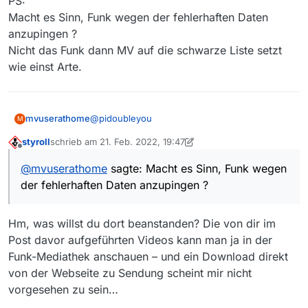
PS:
Macht es Sinn, Funk wegen der fehlerhaften Daten
anzupingen ?
Nicht das Funk dann MV auf die schwarze Liste setzt
wie einst Arte.
@
pidoubleyou
mvuserathome
M
styroll
schrieb am
21. Feb. 2022, 19:47
Danke, daß du mal daraufgeschaut hast.
zuletzt editiert von styroll
Offline
@
mvuserathome
sagte: Macht es Sinn, Funk wegen
Ich habe schon vermutet, daß es an den
der fehlerhaften Daten anzupingen ?
gelieferten Daten von Funk liegt.
Wenn Funk Datenmüll liefert, kann selbst
Bleibt nur die Möglichkeit mittel Video
Rumpelstilzchen kein Gold daraus machen.
Donloadhlefer an das Video zu kommen.
Hm, was willst du dort beanstanden? Die von dir im
PS:
Macht es Sinn, Funk wegen der fehlerhaften
Post davor aufgeführten Videos kann man ja in der
Daten anzupingen ?
Funk-Mediathek anschauen – und ein Download direkt
Nicht das Funk dann MV auf die schwarze
von der Webseite zu Sendung scheint mir nicht
Liste setzt wie einst Arte.
vorgesehen zu sein…