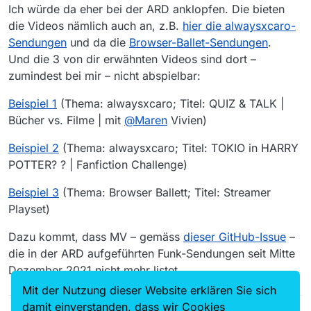
Ich würde da eher bei der ARD anklopfen. Die bieten
die Videos nämlich auch an, z.B.
hier die alwaysxcaro-
Sendungen
und da die
Browser-Ballet-Sendungen
.
Und die 3 von dir erwähnten Videos sind dort –
zumindest bei mir – nicht abspielbar:
Beispiel 1
(Thema: alwaysxcaro; Titel: QUIZ & TALK |
Bücher vs. Filme | mit
@
Maren
Vivien)
Beispiel 2
(Thema: alwaysxcaro; Titel: TOKIO in HARRY
POTTER? ? | Fanfiction Challenge)
Beispiel 3
(Thema: Browser Ballett; Titel: Streamer
Playset)
Dazu kommt, dass MV – gemäss
dieser GitHub-Issue
–
die in der ARD aufgeführten Funk-Sendungen seit Mitte
Dezember 2021 nicht mehr listet.
Mit der Nutzung dieser Website erklären Sie sich
damit einverstanden, dass wir Cookies