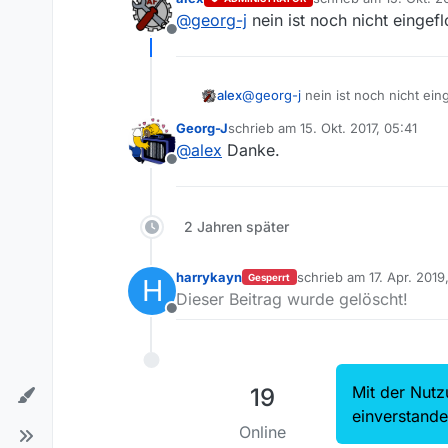
zuletzt editiert von
@
georg-j
nein ist noch nicht eingefl
Offline
alex
@
georg-j
nein ist noch nicht ein
Georg-J
schrieb am
15. Okt. 2017, 05:41
zuletzt editiert von
@
alex
Danke.
Offline
2 Jahren später
harrykayn
schrieb am
17. Apr. 2019
Gesperrt
H
zuletzt editiert von
Dieser Beitrag wurde gelöscht!
Offline
Mit der Nutz
19
einverstand
Online