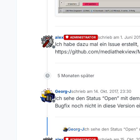
alex
schrieb am
1. Juni 20
ADMINISTRATOR
zuletzt editiert von
Ich habe dazu mal ein Issue erstellt,
Offline
https://github.com/mediathekview/
5 Monaten später
Georg-J
schrieb am
14. Okt. 2017, 23:30
zuletzt editiert von
Ich sehe den Status “Open” mit dem L
Offline
Bugfix noch nicht in diese Version e
Georg-J
Ich sehe den Status “Open” m
nicht in diese Version eingef
alex
schrieb am
15. Okt. 2
ADMINISTRATOR