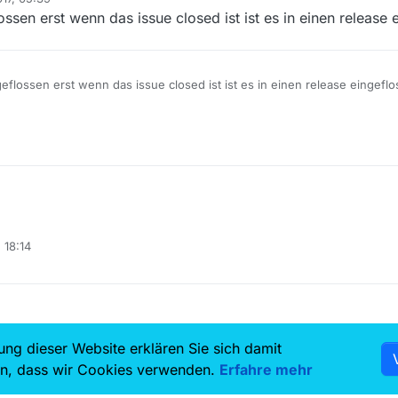
ossen erst wenn das issue closed ist ist es in einen release 
geflossen erst wenn das issue closed ist ist es in einen release eingefl
, 18:14
ung dieser Website erklären Sie sich damit
7.5k
6.8k
en, dass wir Cookies verwenden.
Erfahre mehr
Benutzer
Themen