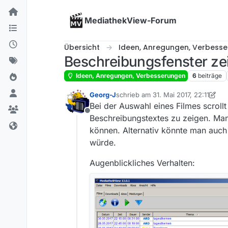
Skip to content
MediathekView-Forum
Übersicht
Ideen, Anregungen, Verbess
Beschreibungsfenster ze
Ideen, Anregungen, Verbesserungen
6
beiträge
Georg-J
schrieb am
31. Mai 2017, 22:11
zuletzt editiert von Georg-J
6. Jan.
Bei der Auswahl eines Filmes scrol
Offline
Beschreibungstextes zu zeigen. Man
können. Alternativ könnte man auc
würde.
Augenblickliches Verhalten: