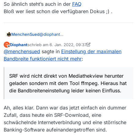
So ähnlich steht’s auch in der
FAQ
Bloß wer liest schon die verfügbaren Dokus ;) .
MenchenSued
@
diophant
SRF wird nicht direkt von Mediathekview
Diophant
schrieb am
6. Jan. 2022, 09:37
D
herunter geladen sondern mit dem Tool
zuletzt editiert von Diophant
1. Juni 2022, 10:39
Offline
@
menchensued
sagte in
Einstellung der maximalen
ffmpeg. Hieraus hat die Bandbreiteneinstellung
leider keinen Einfluss.
Bandbreite funktioniert nicht mehr
:
SRF wird nicht direkt von Mediathekview herunter
geladen sondern mit dem Tool ffmpeg. Hieraus hat
die Bandbreiteneinstellung leider keinen Einfluss.
Ah, alles klar. Dann war das jetzt einfach ein dummer
Zufall, dass heute ein SRF-Download, eine
schwächelnde Internetverbindung und eine störrische
Banking-Software aufeinandergetroffen sind.