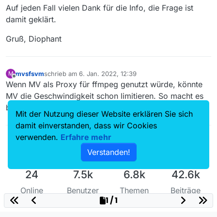
Auf jeden Fall vielen Dank für die Info, die Frage ist
damit geklärt.
Gruß, Diophant
mvsfsvm
schrieb am
6. Jan. 2022, 12:39
M
zuletzt editiert von
Offline
Wenn MV als Proxy für ffmpeg genutzt würde, könnte
MV die Geschwindigkeit schon limitieren. So macht es
beispielsweise der jdownloader.
Mit der Nutzung dieser Website erklären Sie sich
damit einverstanden, dass wir Cookies
verwenden.
Erfahre mehr
Verstanden!
24
7.5k
6.8k
42.6k
Online
Benutzer
Themen
Beiträge
1 / 1