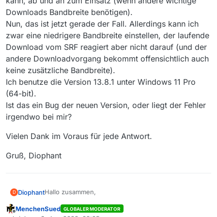
kann, ab und an zum Einsatz (wenn andere wichtige
Downloads Bandbreite benötigen).
Nun, das ist jetzt gerade der Fall. Allerdings kann ich
zwar eine niedrigere Bandbreite einstellen, der laufende
Download vom SRF reagiert aber nicht darauf (und der
andere Downloadvorgang bekommt offensichtlich auch
keine zusätzliche Bandbreite).
Ich benutze die Version 13.8.1 unter Windows 11 Pro
(64-bit).
Ist das ein Bug der neuen Version, oder liegt der Fehler
irgendwo bei mir?
Vielen Dank im Voraus für jede Antwort.
Gruß, Diophant
Hallo zusammen,
Diophant
D
MenchenSued
GLOBALER MODERATOR
vorneweg: wir haben hier auf dem Land eine recht
Offline