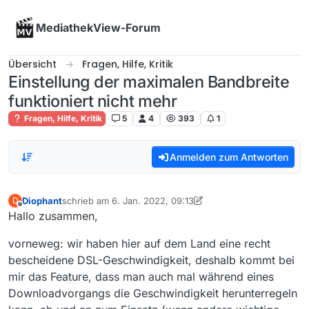
Skip to content
MediathekView-Forum
Übersicht
Fragen, Hilfe, Kritik
Einstellung der maximalen Bandbreite
funktioniert nicht mehr
Fragen, Hilfe, Kritik
5
4
393
1
Anmelden zum Antworten
Diophant
schrieb am
6. Jan. 2022, 09:13
D
zuletzt editiert von Diophant
1. Juni 2022, 10:14
Offline
Hallo zusammen,
vorneweg: wir haben hier auf dem Land eine recht
bescheidene DSL-Geschwindigkeit, deshalb kommt bei
mir das Feature, dass man auch mal während eines
Downloadvorgangs die Geschwindigkeit herunterregeln