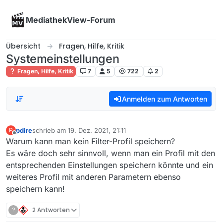
Skip to content
MediathekView-Forum
Übersicht
Fragen, Hilfe, Kritik
Systemeinstellungen
Fragen, Hilfe, Kritik
7
5
722
2
Anmelden zum Antworten
pdire
schrieb am
19. Dez. 2021, 21:11
P
zuletzt editiert von
Offline
Warum kann man kein Filter-Profil speichern?
Es wäre doch sehr sinnvoll, wenn man ein Profil mit den
entsprechenden Einstellungen speichern könnte und ein
weiteres Profil mit anderen Parametern ebenso
speichern kann!
?
2 Antworten