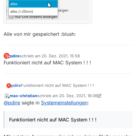
Alle von mir gespeichert :blush:
pdire
schrieb am
20. Dez. 2021, 15:58
P
zuletzt editiert von
Offline
Funktioniert nicht auf MAC System ! ! !
pdire
Funktioniert nicht auf MAC System ! ! !
P
mac-christian
schrieb am
20. Dez. 2021, 18:06
zuletzt editiert von mac-christian
Offline
@
pdire
sagte in
Systemeinstellungen
:
Funktioniert nicht auf MAC System ! ! !