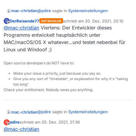
@
pdire
sagte in
Systemeinstellungen
:
mac-christian
DerReisende77
schrieb am
20. Dez. 2021, 20:10
D
ENTWICKLER
zuletzt editiert von
Offline
@
mac-christian
Viertens: Der Entwickler dieses
Funktioniert nicht auf MAC System ! ! !
Programms entwickelt hauptsächlich unter
MAC/macOS/OS X whatever…und testet nebenbei für
Mit solchen Aussagen wäre ich an deiner Stelle
seeeehr vorsichtig.
Linux und Windoof ;)
Erstens gibts keine MAC Systeme - MAC ist kein
Computer sondern steht für “
Media Access
Open source developers do NOT have to:
Control
”. Jeder Computer hat mindestens eine
Der Computer heist “Mac” oder “Macintosh”,
MAC-Adresse für Ethernet, eine für WLAN, und
und das System seit einiger Zeit macOS (früher
Make your issue a priority, just because you say so.
vielleicht noch mehr - unabhängig ob er mit
auch MacOS).
Zweitens: bei mir funktionierts auf dem Mac
Give you any sort of "timetable", or explanation for why it´s "taking
Linux, Windows, macOS oder sonstwas
(iMac mit macOS X 10.14) bestens.
too long".
betrieben wird.
Drittens: Deine Ausrufezeichen-Taste klemmt.
Check your entitlement. Nobody owes you anything.
ich würde die Tastatur putzen oder ersetzen.
@
pdire
sagte in
Systemeinstellungen
:
mac-christian
pdire
schrieb am
20. Dez. 2021, 21:36
P
zuletzt editiert von
Offline
@
mac-christian
Funktioniert nicht auf MAC System ! ! !