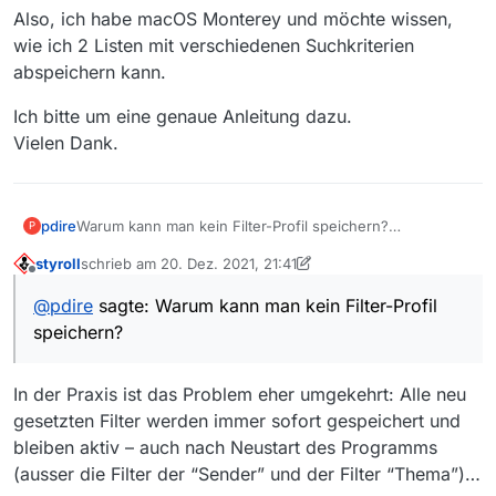
Also, ich habe macOS Monterey und möchte wissen,
Mit solchen Aussagen wäre ich an deiner Stelle
wie ich 2 Listen mit verschiedenen Suchkriterien
seeeehr vorsichtig.
abspeichern kann.
Erstens gibts keine MAC Systeme - MAC ist kein
Computer sondern steht für “
Media Access
Control
”. Jeder Computer hat mindestens eine
Ich bitte um eine genaue Anleitung dazu.
Der Computer heist “Mac” oder “Macintosh”,
MAC-Adresse für Ethernet, eine für WLAN, und
und das System seit einiger Zeit macOS (früher
Vielen Dank.
vielleicht noch mehr - unabhängig ob er mit
auch MacOS).
Zweitens: bei mir funktionierts auf dem Mac
Linux, Windows, macOS oder sonstwas
(iMac mit macOS X 10.14) bestens.
betrieben wird.
Drittens: Deine Ausrufezeichen-Taste klemmt.
ich würde die Tastatur putzen oder ersetzen.
pdire
Warum kann man kein Filter-Profil speichern?
P
Es wäre doch sehr sinnvoll, wenn man ein Profil mit den
styroll
schrieb am
20. Dez. 2021, 21:41
entsprechenden Einstellungen speichern könnte und ein
zuletzt editiert von styroll
Offline
weiteres Profil mit anderen Parametern ebenso
@
pdire
sagte: Warum kann man kein Filter-Profil
speichern kann!
speichern?
In der Praxis ist das Problem eher umgekehrt: Alle neu
gesetzten Filter werden immer sofort gespeichert und
bleiben aktiv – auch nach Neustart des Programms
(ausser die Filter der “Sender” und der Filter “Thema”)…