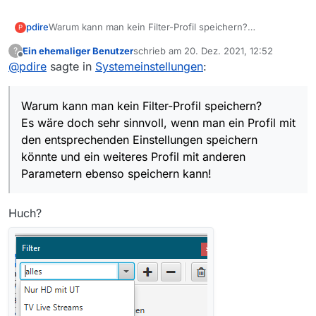
pdire
Warum kann man kein Filter-Profil speichern?
P
Es wäre doch sehr sinnvoll, wenn man ein Profil mit den
Ein ehemaliger Benutzer
schrieb am
20. Dez. 2021, 12:52
?
entsprechenden Einstellungen speichern könnte und ein
zuletzt editiert von
Offline
@
pdire
sagte in
Systemeinstellungen
:
weiteres Profil mit anderen Parametern ebenso
speichern kann!
Warum kann man kein Filter-Profil speichern?
Es wäre doch sehr sinnvoll, wenn man ein Profil mit
den entsprechenden Einstellungen speichern
könnte und ein weiteres Profil mit anderen
Parametern ebenso speichern kann!
Huch?