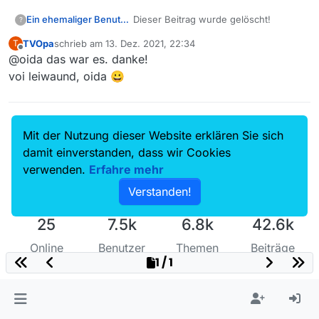
Ein ehemaliger Benutzer
Dieser Beitrag wurde gelöscht!
?
TVOpa
schrieb am
13. Dez. 2021, 22:34
T
zuletzt editiert von
Offline
@oida das war es. danke!
voi leiwaund, oida 😀
Mit der Nutzung dieser Website erklären Sie sich
damit einverstanden, dass wir Cookies
verwenden.
Erfahre mehr
Verstanden!
25
7.5k
6.8k
42.6k
Online
Benutzer
Themen
Beiträge
1 / 1