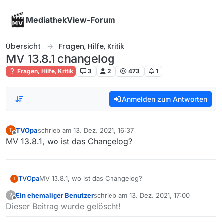
Skip to content
MediathekView-Forum
Übersicht
Fragen, Hilfe, Kritik
MV 13.8.1 changelog
Fragen, Hilfe, Kritik
3
2
473
1
Anmelden zum Antworten
TVOpa
schrieb am
13. Dez. 2021, 16:37
T
zuletzt editiert von
Offline
MV 13.8.1, wo ist das Changelog?
TVOpa
MV 13.8.1, wo ist das Changelog?
T
Ein ehemaliger Benutzer
schrieb am
13. Dez. 2021, 17:00
?
zuletzt editiert von
Offline
Dieser Beitrag wurde gelöscht!