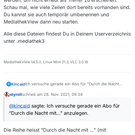
werden, um nicht erneut als Treffer zu erscheinen.
Schau mal, wie viele Zeilen dort bereits vorhanden sind.
Du kannst sie auch temporär umbenennen und
MediathekView dann neu starten.
Alle diese Dateien findest Du in Deinem Userverzeichnis
unter .mediathek3
MediathekView 14.5.0, Linux Mint 21.3, VLC 3.0.16
Ich versuche gerade ein Abo für “Durch die Nacht
Kincaid
K
mit…” anzulegen. Als Sender ist im Abo Arte
styroll
schrieb am
28. Nov. 2021, 09:34
ausgewählt, Thema ist leer und Titel enthält “#:Durch
Da ich nicht sicher war ob ich den Suchbegriff richtig
zuletzt editiert von
Offline
die Nacht mit.
". (Hab es aber auch mit “Durch die
angelegt habe habe ich zum Test per Rechtsklick auf
@
kincaid
sagte: Ich versuche gerade ein Abo für
Nacht mit” und "Durch die Nacht mit
” probiert.) Dauer
einen Film ein Abo mit Sender und Thema angelegt, da
“Durch die Nacht mit…” anzulegen.
steht auf “alles”. In den Einstellungen ist “Abos
muss die Suche ja dann was finden, tut sie aber auch
automatisch suchen” und “Downloads aus Abos sofort
hier nicht. Die Downloadliste bleibt weiterhin leer bis
starten” aktiviert. Die Downloadliste bleibt aber leer.
auf den einen Download den ich manuell gestartet
Die Reihe heisst "Durch die Nacht mit …” (mit
Filmliste neu laden und Downloadliste aktualisieren
habe um zu testen ob Downloads prinzipiell