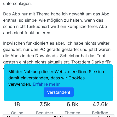
vor dem Auslassungszeichen), wobei von ARTE nur 2-
unterschlagen.
mal ein eigentliches Auslassungszeichen verwendet
@
kincaid
sagte: Hab es aber auch mit “Durch die
wurde, im dritten Fall sind das 3 Punkte (…). Mit
Das Abo nur mit Thema habe ich gewählt um das Abo
Nacht mit” und "Durch die Nacht mit” probiert.
anderen Worten heisst dies, dass man dann eh nur nach
… was immer hier der Unterschied sein soll.
erstmal so simpel wie möglich zu halten, wenn das
"Durch die Nacht mit” suchen sollte.
schon nicht funktioniert wird ein komplizierteres Abo
auch nicht funktionieren.
@
kincaid
sagte: habe ich zum Test per Rechtsklick
auf einen Film ein Abo mit Sender und Thema
Der Name findet sich ja im Titel, dann solltest du
Inzwischen funktioniert es aber. Ich habe nichts weiter
angelegt, da muss die Suche ja dann was finden,
zielführender ein “Abo mit Sender und Thema und Titel
tut sie aber auch hier nicht.
geändert, nur den PC gerade gestartet und jetzt waren
anlegen” und dann das Thema löschen.
die Abos in den Downloads. Scheinbar hat das Tool
Ich kann dir nur sagen, dass es damit einwandfrei
gestern einfach nichts aktualisiert. Trotzdem Danke für
funktioniert:
eure Hilfe.
Mit der Nutzung dieser Website erklären Sie sich
damit einverstanden, dass wir Cookies
verwenden.
Erfahre mehr
Verstanden!
18
7.5k
6.8k
42.6k
Online
Benutzer
Themen
Beiträge