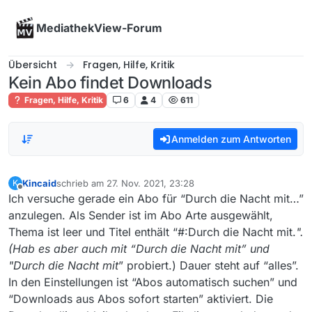
Skip to content
MediathekView-Forum
Übersicht
Fragen, Hilfe, Kritik
Kein Abo findet Downloads
Fragen, Hilfe, Kritik
6
4
611
Anmelden zum Antworten
Kincaid
schrieb am
27. Nov. 2021, 23:28
K
zuletzt editiert von
Offline
Ich versuche gerade ein Abo für “Durch die Nacht mit…”
anzulegen. Als Sender ist im Abo Arte ausgewählt,
Thema ist leer und Titel enthält “#:Durch die Nacht mit.
".
(Hab es aber auch mit “Durch die Nacht mit” und
"Durch die Nacht mit
” probiert.) Dauer steht auf “alles”.
In den Einstellungen ist “Abos automatisch suchen” und
“Downloads aus Abos sofort starten” aktiviert. Die