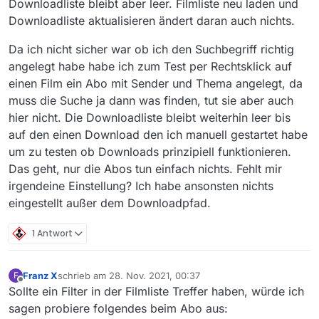
Downloadliste bleibt aber leer. Filmliste neu laden und
Downloadliste aktualisieren ändert daran auch nichts.
Da ich nicht sicher war ob ich den Suchbegriff richtig
angelegt habe habe ich zum Test per Rechtsklick auf
einen Film ein Abo mit Sender und Thema angelegt, da
muss die Suche ja dann was finden, tut sie aber auch
hier nicht. Die Downloadliste bleibt weiterhin leer bis
auf den einen Download den ich manuell gestartet habe
um zu testen ob Downloads prinzipiell funktionieren.
Das geht, nur die Abos tun einfach nichts. Fehlt mir
irgendeine Einstellung? Ich habe ansonsten nichts
eingestellt außer dem Downloadpfad.
1 Antwort
Franz X
schrieb am
28. Nov. 2021, 00:37
F
zuletzt editiert von
Offline
Sollte ein Filter in der Filmliste Treffer haben, würde ich
sagen probiere folgendes beim Abo aus: