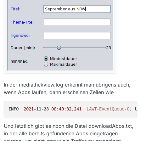
In der mediathekview.log erkennt man übrigens auch,
wenn Abos laufen, dann erscheinen Zeilen wie
INFO
2021
-11-28
06
:
49
:
32
,
241
[AWT-EventQueue-0]
to
Und letztlich gibt es noch die Datei downloadAbos.txt,
in der alle bereits gefundenen Abos eingetragen