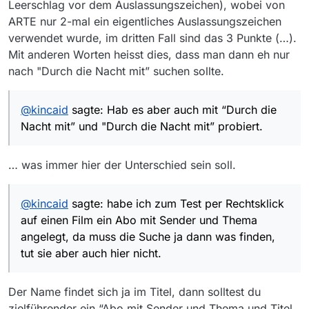
ändert daran auch nichts.
funktionieren. Das geht, nur die Abos tun einfach
Leerschlag vor dem Auslassungszeichen), wobei von
nichts. Fehlt mir irgendeine Einstellung? Ich habe
ARTE nur 2-mal ein eigentliches Auslassungszeichen
ansonsten nichts eingestellt außer dem Downloadpfad.
verwendet wurde, im dritten Fall sind das 3 Punkte (…).
Mit anderen Worten heisst dies, dass man dann eh nur
nach "Durch die Nacht mit” suchen sollte.
@
kincaid
sagte: Hab es aber auch mit “Durch die
Nacht mit” und "Durch die Nacht mit” probiert.
… was immer hier der Unterschied sein soll.
@
kincaid
sagte: habe ich zum Test per Rechtsklick
auf einen Film ein Abo mit Sender und Thema
angelegt, da muss die Suche ja dann was finden,
tut sie aber auch hier nicht.
Der Name findet sich ja im Titel, dann solltest du
zielführender ein “Abo mit Sender und Thema und Titel