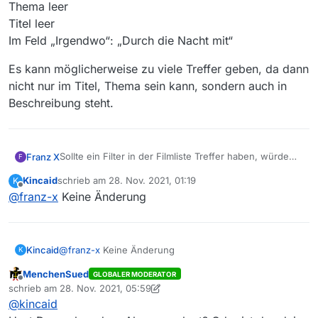
Thema leer
Titel leer
Im Feld „Irgendwo“: „Durch die Nacht mit“
Es kann möglicherweise zu viele Treffer geben, da dann
nicht nur im Titel, Thema sein kann, sondern auch in
Beschreibung steht.
Sollte ein Filter in der Filmliste Treffer haben, würde
Franz X
F
ich sagen probiere folgendes beim Abo aus:
Kincaid
schrieb am
28. Nov. 2021, 01:19
K
Thema leer
Es kann möglicherweise zu viele Treffer geben, da
zuletzt editiert von
Offline
@
franz-x
Keine Änderung
Titel leer
dann nicht nur im Titel, Thema sein kann, sondern
Im Feld „Irgendwo“: „Durch die Nacht mit“
auch in Beschreibung steht.
Kincaid
@
franz-x
Keine Änderung
K
MenchenSued
GLOBALER MODERATOR
Offline
schrieb am
28. Nov. 2021, 05:59
zuletzt editiert von MenchenSued
@
kincaid