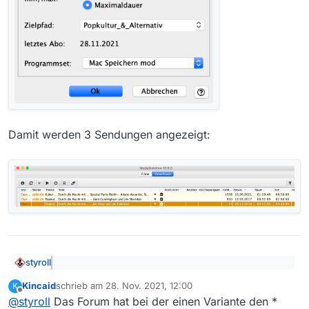
Damit werden 3 Sendungen angezeigt:
styroll
@
kincaid
sagte: Ich versuche gerade ein Abo für
Kincaid
schrieb am
28. Nov. 2021, 12:00
K
“Durch die Nacht mit…” anzulegen.
zuletzt editiert von
Offline
Die Reihe heisst "Durch die Nacht mit …” (mit Leerschlag
@
styroll
Das Forum hat bei der einen Variante den *