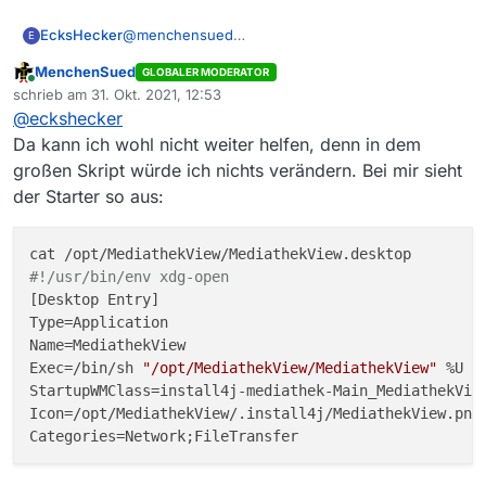
@
menchensued
EcksHecker
E
Ok, ich habe mich nochmal damit beschäftigt, aber
MenchenSued
GLOBALER MODERATOR
ich bekomme es nicht hin:
## $INSTALL4J_JAVA_PREFIX exec "$app_java_
Online
schrieb am
31. Okt. 2021, 12:53
Zunächst habe ich untersucht, was sich zuletzt in
$INSTALL4J_JAVA_PREFIX exec "$app_java_hom
zuletzt editiert von
Allerdings half auch diese Veränderung nicht. Wie
@
eckshecker
dem Starter-Script geändert hat, was bereits
gesagt: Ich bin nicht mehr ganz frisch im Kopf und
einige Fragen aufwarf. Immerhin bemerkte ich ein
Da kann ich wohl nicht weiter helfen, denn in dem
heillos überfordert. Sonst hätte ich nicht um Hilfe
neues Argument, und beschloss, es mal zu
großen Skript würde ich nichts verändern. Bei mir sieht
gefragt.
beseitigen. Somit sehen die vorletzten Zeilen jetzt
der Starter so aus:
so aus:
#!/usr/bin/env xdg-open
[Desktop Entry]

Type=Application

Name=MediathekView

Exec=/bin/sh 
"/opt/MediathekView/MediathekView"
 %U

StartupWMClass=install4j-mediathek-Main_MediathekView
Icon=/opt/MediathekView/.install4j/MediathekView.png
