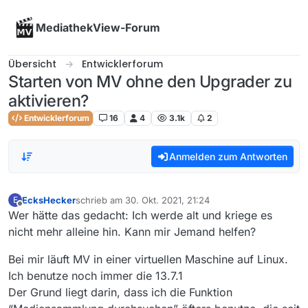
Skip to content
MediathekView-Forum
Übersicht
Entwicklerforum
Starten von MV ohne den Upgrader zu
aktivieren?
Entwicklerforum
16
4
3.1k
2
Anmelden zum Antworten
EcksHecker
schrieb am
30. Okt. 2021, 21:24
E
zuletzt editiert von
Offline
Wer hätte das gedacht: Ich werde alt und kriege es
nicht mehr alleine hin. Kann mir Jemand helfen?
Bei mir läuft MV in einer virtuellen Maschine auf Linux.
Ich benutze noch immer die 13.7.1
Der Grund liegt darin, dass ich die Funktion