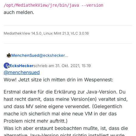
/opt/MediathekView/jre/bin/java --version
auch melden.
MediathekView 14.5.0, Linux Mint 21.3, VLC 3.0.16
MenchenSued
@
eckshecker
Du hast sicherlich noch eine ältere Java-
EcksHecker
schrieb am
31. Okt. 2021, 15:19
E
Version (vermutlich Java 11) auf Deinem
zuletzt editiert von
Offline
@
menchensued
Rechner. Mediathekview bringt seine eigene
mit und die musst Du mit
Wow! Jetzt sitze ich mitten drin im Wespennest:
/opt/MediathekView/jre/bin/java
aufrufen. Mit
java --version
siehst Du,
Erstmal danke für die Erklärung zur Java-Version. Du
welche Version installiert ist, für die Version
hast recht damit, dass meine Version(en) veraltet sind,
13.7 wird Java 15 benötigt und das sollte Dir der
und dass MV seine eigene verwendet. (Gelegentlich
Befehl
mache ich sicherlich mal eine neue VM in der das
/opt/MediathekView/jre/bin/java --
version
Problem nicht mehr auftritt.)
auch melden.
Was ich aber erstaunt beobachten mußte, ist, dass die
alternative Java-Version nicht richtig installiert wurde.