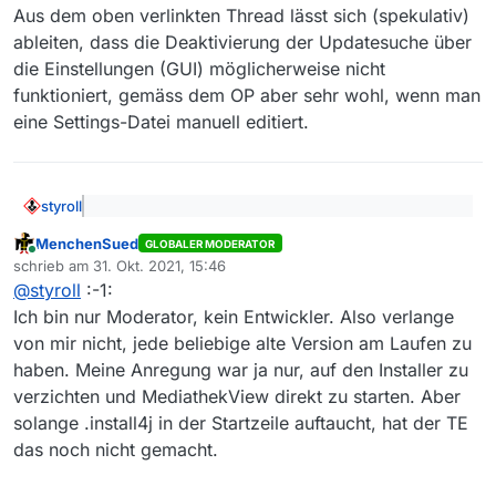
==> Ende Gelände!
über iptables nachgedacht, um die Verbindung
genauer ansehen. Vielleicht erlöst mich das ja
Die 13.7.1 läuft aber sonst problemlos, also habe
Aus dem oben verlinkten Thread lässt sich (spekulativ)
Immerhin haben wir gelernt:
zum Server evtl selektiv zu unterbinden.
mittelfristig von meinem Leiden. ;-)
ich mir mal die fertige Kommandozeile organisiert,
ableiten, dass die Deaktivierung der Updatesuche über
Dieses geniale Programm wird offenbar nur von
die das Script erzeugt hat:
die Einstellungen (GUI) möglicherweise nicht
einem einzigen Entwickler - in seiner Freizeit -
bearbeitet, was zunächst einmal ein riesiges Lob
funktioniert, gemäss dem OP aber sehr wohl, wenn man
verdient, und dass dann solche debian/Ubuntu-
eine Settings-Datei manuell editiert.
Spezifika nicht korrekt gehandhabt wurden, kann
ich schon auch entschuldigen.
styroll
@
eckshecker
sagte: Leider bedeutet der aktuelle
MenchenSued
Stand, dass ich noch immer keine Lösung für
GLOBALER MODERATOR
Online
Das Problem
ist bekannt
– und ich weiss jetzt nicht,
meinen Wunsch weiß, das Update zu unterbinden.
schrieb am
31. Okt. 2021, 15:46
zuletzt editiert von
wieso der Moderator als Linux-User dem Problem nicht
@
styroll
:-1:
mal selbst auf den Grund geht (okay man kann auch den
Aus dem oben verlinkten Thread lässt sich (spekulativ)
Ich bin nur Moderator, kein Entwickler. Also verlange
ganzen So hin und her zu schreiben…).
ableiten, dass die Deaktivierung der Updatesuche über
von mir nicht, jede beliebige alte Version am Laufen zu
die Einstellungen (GUI) möglicherweise nicht
funktioniert, gemäss dem OP aber sehr wohl, wenn man
haben. Meine Anregung war ja nur, auf den Installer zu
eine Settings-Datei manuell editiert.
verzichten und MediathekView direkt zu starten. Aber
solange .install4j in der Startzeile auftaucht, hat der TE
das noch nicht gemacht.