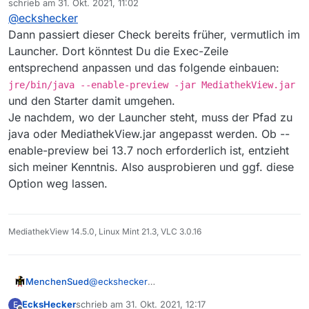
schrieb am
31. Okt. 2021, 11:02
zuletzt editiert von
@
eckshecker
Dann passiert dieser Check bereits früher, vermutlich im
Launcher. Dort könntest Du die Exec-Zeile
entsprechend anpassen und das folgende einbauen:
jre/bin/java --enable-preview -jar MediathekView.jar
und den Starter damit umgehen.
Je nachdem, wo der Launcher steht, muss der Pfad zu
java oder MediathekView.jar angepasst werden. Ob --
enable-preview bei 13.7 noch erforderlich ist, entzieht
sich meiner Kenntnis. Also ausprobieren und ggf. diese
Option weg lassen.
MediathekView 14.5.0, Linux Mint 21.3, VLC 3.0.16
MenchenSued
@
eckshecker
Dann passiert dieser Check bereits früher,
EcksHecker
schrieb am
31. Okt. 2021, 12:17
E
vermutlich im Launcher. Dort könntest Du die