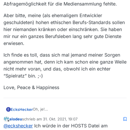
Abfragemöglichkeit für die Mediensammlung fehlte.
Aber bitte, meine (als ehemaligem Entwickler
geschuldeten) hohen ethischen Berufs-Standards sollen
hier niemanden kränken oder einschränken. Sie haben
mir nur ein ganzes Berufsleben lang sehr gute Dienste
erwiesen.
Ich finde es toll, dass sich mal jemand meiner Sorgen
angenommen hat, denn ich kam schon eine ganze Weile
nicht mehr voran, und das, obwohl ich ein echter
“Spielratz” bin. ;-)
Love, Peace & Happiness
Oh, je!
EcksHecker
E
Entschuldigung, falls meine ungeschickte
alodeu
schrieb am
31. Okt. 2021, 19:07
Kommunikation hier Störungen auslöste. Das
Es ist richtig, dass ich (noch) keine MV.desktop-
zuletzt editiert von
Offline
@
eckshecker
Ich würde in der HOSTS Datei am
wollte ich nicht.
Datei gebastelt habe, weil bereits von der