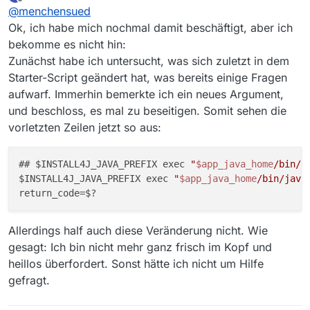
zuletzt editiert von
Offline
@
menchensued
Exec-Zeile entsprechend anpassen und das
folgende einbauen:
Ok, ich habe mich nochmal damit beschäftigt, aber ich
jre/bin/java --enable-preview -jar
bekomme es nicht hin:
MediathekView.jar
Zunächst habe ich untersucht, was sich zuletzt in dem
und den Starter damit umgehen.
Starter-Script geändert hat, was bereits einige Fragen
Je nachdem, wo der Launcher steht, muss der
Pfad zu java oder MediathekView.jar angepasst
aufwarf. Immerhin bemerkte ich ein neues Argument,
werden. Ob --enable-preview bei 13.7 noch
und beschloss, es mal zu beseitigen. Somit sehen die
erforderlich ist, entzieht sich meiner Kenntnis.
vorletzten Zeilen jetzt so aus:
Also ausprobieren und ggf. diese Option weg
lassen.
## $INSTALL4J_JAVA_PREFIX exec 
"
$app_java_home
/bin/j
$INSTALL4J_JAVA_PREFIX exec 
"
$app_java_home
/bin/java
Allerdings half auch diese Veränderung nicht. Wie
gesagt: Ich bin nicht mehr ganz frisch im Kopf und
heillos überfordert. Sonst hätte ich nicht um Hilfe
gefragt.