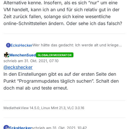
Alternative kenne. Insofern, als es sich “nur” um eine
VM handelt, kann ich an und für sich relativ gut in der
Zeit zurück fallen, solange sich keine wesentliche
online-Schnittstellen ändern. Oder sehe ich das falsch?
Wer hätte das gedacht: Ich werde alt und kriege
EcksHecker
E
es nicht mehr alleine hin. Kann mir Jemand
MenchenSued
GLOBALER MODERATOR
helfen?
Bei mir läuft MV in einer virtuellen Maschine auf
Online
schrieb am
31. Okt. 2021, 07:10
Linux. Ich benutze noch immer die 13.7.1
zuletzt editiert von
@
eckshecker
Der Grund liegt darin, dass ich die Funktion
“Mediensammlung durchsuchen” öfters benutze,
In den Einstellungen gibt es auf der ersten Seite den
die seit der 13.8.0 fehlt. Also starte ich den
Punkt “Programmupdates täglich suchen”. Schalt den
Launcher, der - nach meinem Verständnis - ein
doch mal ab und teste erneut.
Shell-Script startet, in dem schließlich die
Anwendung per Java ausgeführt wird.
Allerdings muß ich bei jedem Start auf Abbrechen
klicken, weil ein automatisches Update ausgeführt
MediathekView 14.5.0, Linux Mint 21.3, VLC 3.0.16
werden soll. Und das muß in einem weiteren
Fenster nochmal bestätigt werden. Dann erst
sehe ich die 13.7.1 und kann machen, was ich
möchte.
EcksHecker
schrieb am
31. Okt. 2021, 10:42
E