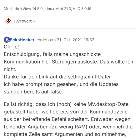
MediathekView 14.5.0, Linux Mint 21.3, VLC 3.0.16
1 Antwort
EcksHecker
schrieb am
31. Okt. 2021, 16:32
E
zuletzt editiert von
Offline
Oh, je!
Entschuldigung, falls meine ungeschickte
Kommunikation hier Störungen auslöste. Das wollte ich
nicht.
Danke für den Link auf die settings.xml-Datei.
Ich habe prompt nach gesehen, und die Updates
standen bereits auf false.
Es ist richtig, dass ich (noch) keine MV.desktop-Datei
gebastelt habe, weil bereits von der Kommandozeile
aus der betreffende Befehl scheitert. Entweder wegen
fehlender Angaben (zu wenig RAM) oder, wenn ich die
komplette Zeile samt Argumenten und so mitnehme,