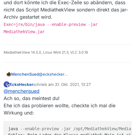
und dort könnte ich die Exec-Zeile so abändern, dass
nicht das Script MediathekView sondern direkt das jar-
Archiv gestartet wird.
Exec=jre/bin/java --enable-preview -jar
MediathekView.jar
MediathekView 14.5.0, Linux Mint 21.3, VLC 3.0.16
@
eckshecker
MenchenSued
Da kann ich wohl nicht weiter helfen, denn in
EcksHecker
schrieb am
31. Okt. 2021, 13:27
E
dem großen Skript würde ich nichts verändern.
cat /opt/MediathekView/MediathekView.des
zuletzt editiert von
Offline
@
menchensued
Bei mir sieht der Starter so aus:
#!/usr/bin/env xdg-open

und dort könnte ich die Exec-Zeile so
[Desktop Entry]

Ach so, das meintest du!
abändern, dass nicht das Script MediathekView
Type=Application

Ehe ich das probieren wollte, checkte ich mal die
sondern direkt das jar-Archiv gestartet wird.
Name=MediathekView

Wirkung und:
Exec=jre/bin/java --enable-preview -
Exec=/bin/sh "/opt/MediathekView/Mediath
jar MediathekView.jar
StartupWMClass=install4j-mediathek-Main_
Icon=/opt/MediathekView/.install4j/Media
java 
--enable-preview -jar /opt/MediathekView/Mediat