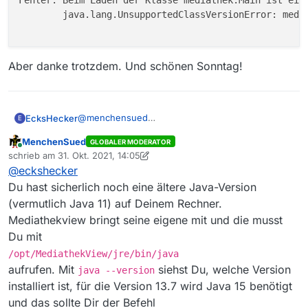
Fehler: Beim Laden der Klasse mediathek.Main ist ein 
	java.lang.UnsupportedClassVersionError: medi
Aber danke trotzdem. Und schönen Sonntag!
@
menchensued
EcksHecker
E
Ach so, das meintest du!
MenchenSued
GLOBALER MODERATOR
Ehe ich das probieren wollte, checkte ich mal die
java --enable-preview -jar /opt/MediathekV
Online
schrieb am
31. Okt. 2021, 14:05
Wirkung und:
Fehler: Beim Laden der Klasse mediathek.Ma
zuletzt editiert von MenchenSued
Aber danke trotzdem. Und schönen Sonntag!
@
eckshecker
	java.lang.UnsupportedClassVersionError:
Du hast sicherlich noch eine ältere Java-Version
(vermutlich Java 11) auf Deinem Rechner.
Mediathekview bringt seine eigene mit und die musst
Du mit
/opt/MediathekView/jre/bin/java
aufrufen. Mit
siehst Du, welche Version
java --version
installiert ist, für die Version 13.7 wird Java 15 benötigt
und das sollte Dir der Befehl