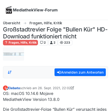
Skip to content
MediathekView-Forum
Übersicht
Fragen, Hilfe, Kritik
Großstadtrevier Folge "Bullen Kür" HD-
Download funktioniert nicht
Fragen, Hilfe, Kritik
2
2
223
Anmelden zum Antworten
Elebato
schrieb am
26. Sept. 2021, 22:02
E
zuletzt editiert von Elebato
Offline
OS: macOS 10.14.6 Mojave
MediathekView Version 13.8.0
Die Großstadtrevier-Folge “Bullen Kür” verursacht jedes