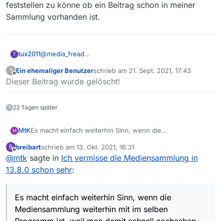
feststellen zu könne ob ein Beitrag schon in meiner
Sammlung vorhanden ist.
@
media_fread
tux2011
T
Opensource Software ist aber auch keine Diktatur!
Ein ehemaliger Benutzer
schrieb am
21. Sept. 2021, 17:43
?
Ich habe zur Zeit ca. 65000 Filme und Dokus archiviert.
zuletzt editiert von
Offline
Dieser Beitrag wurde gelöscht!
Ohne die Mediensammlung ist eine vernünftige
verwaltung der Dateien nicht möglich. Deshalb habe
Ich beschlossen bei der Version 13.7.1 zu bleiben.
22 Tagen später
MtK
Es macht einfach weiterhin Sinn, wenn die
M
Mediensammlung weiterhin mit im selben Programm ist,
breibart
schrieb am
13. Okt. 2021, 16:31
B
weil man damit schnell nachsehen kann, ob es wirklich ein
zuletzt editiert von
Offline
@
mtk
sagte in
Ich vermisse die Mediensammlung in
neuer Film oder nur eine “neue” Wiederholung ist.
Vielleicht stimmen mir ja viele zu und die letzte Version
13.8.0 schon sehr
:
wird einfach ins nächste Release wieder mit
aufgenommen?
Es macht einfach weiterhin Sinn, wenn die
Mediensammlung weiterhin mit im selben