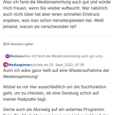
Also ich fand die Mediensammlung auch gut und würde
mich freuen, wenn Sie wieder auftaucht. War natürlich
auch nicht ideal hat aber einen schnellen Eindruck
ergeben, was man schon heruntergeladen hat. Weiß
jemand, warum sie verschwunden ist?
10 Monaten später
Medsaxx
Also ich fand die Mediensammlung auch gut und
M
würde mich freuen, wenn Sie wieder auftaucht. War
Mediaspinner
schrieb am
20. Sept. 2022, 07:39
M
natürlich auch nicht ideal hat aber einen schnellen
zuletzt editiert von
Offline
Auch ich wäre ganz heiß auf eine Wiederaufnahme der
Eindruck ergeben, was man schon heruntergeladen
hat. Weiß jemand, warum sie verschwunden ist?
Mediensammlung!
Wobei es mir hier ausschließlich um die Suchfunktion
geht, um zu checken, ob eine Sendung schon auf
meiner Festplatte liegt.
Gerne auch als Abzweig auf ein externes Programm.