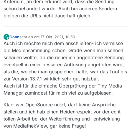
Kriterium, an dem erkannt wird, dass die Sendung
schon behandelt wurde. Auch bei anderen Sendern
bleiben die URLs nicht dauerhaft gleich.
Ich selbst habe daher die Mediensammlung noch nie
genutzt …
Conn
schrieb am
17. Okt. 2021, 10:59
C
zuletzt editiert von
Offline
Auch ich möchte mich dem anschließen- ich vermisse
die Mediensammlung schon. Grade wenn man schnell
schauen wollte, ob die neuerlich angebotene Sendung
eventuell in einer besseren Auflösung angeboten wird,
als die, welche man gespeichert hatte, war das Tool bis
zur Version 13.7.1 wirklich sehr gut nutzbar.
Auch ist für die einfache Überprüfung der Tiny Media
Manager zumindest für mich viel zu aufgeblasen.
Klar- wer OpenSource nutzt, darf keine Ansprüche
stellen und ich hab einen Heidenrespekt vor der echt
tollen Arbeit bei der Weiterführung und -entwicklung
von MediathekView, gar keine Frage!