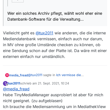
Wer ein solches Archiv pflegt, wählt wohl eher eine
Datenbank-Software für die Verwaltung…
Vielleicht geht es
@
tux2011
wie anderen, die die interne
Mediendatenbank vermissen, einfach auch nur darum,
in MV ohne große Umstände checken zu können, ob
eine Sendung schon auf der Platte ist. Da wäre mit einer
externen einfach nur umständlich.
@
tux2011
sagte in
Ich vermisse die
media_fread
M
Mediensammlung in 13.8.0 schon sehr
:
tux2011
schrieb am
21. Sept. 2021, 10:24
T
zuletzt editiert von
Offline
@
media_fread
Ohne die Mediensammlung ist eine
vernünftige verwaltung der Dateien nicht
Habe TinyMediaManager ausprobiert ist aber für mich
Guck Dir mal Kodi mit dem MV Addon an oder
möglich.
nicht geeignet. (zu aufgeblasen)
TinyMediaManager
Ich brauche die Mediensammlung um in MediathekView