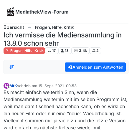
Skip to content
MediathekView-Forum
Übersicht
Fragen, Hilfe, Kritik
Ich vermisse die Mediensammlung in
13.8.0 schon sehr
Fragen, Hilfe, Kritik
17
13
3.4k
2
Anmelden zum Antworten
MtK
schrieb am
15. Sept. 2021, 09:53
M
zuletzt editiert von
Offline
Es macht einfach weiterhin Sinn, wenn die
Mediensammlung weiterhin mit im selben Programm ist,
weil man damit schnell nachsehen kann, ob es wirklich
ein neuer Film oder nur eine “neue” Wiederholung ist.
Vielleicht stimmen mir ja viele zu und die letzte Version
wird einfach ins nächste Release wieder mit