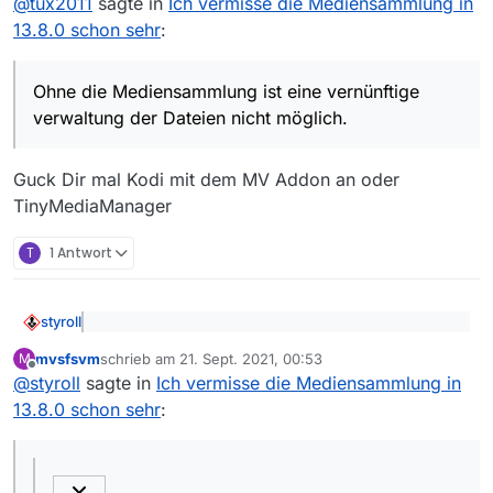
@
tux2011
sagte in
Ich vermisse die Mediensammlung in
Ohne die Mediensammlung ist eine vernünftige
verwaltung der Dateien nicht möglich. Deshalb habe
13.8.0 schon sehr
:
Ich beschlossen bei der Version 13.7.1 zu bleiben.
Ohne die Mediensammlung ist eine vernünftige
verwaltung der Dateien nicht möglich.
Guck Dir mal Kodi mit dem MV Addon an oder
TinyMediaManager
T
1 Antwort
styroll
@
tux2011
sagte: Ich habe zur Zeit ca. 65000 Filme
mvsfsvm
schrieb am
21. Sept. 2021, 00:53
M
und Dokus archiviert. Ohne die Mediensammlung
zuletzt editiert von
Offline
Wer ein solches Archiv pflegt, wählt wohl eher eine
ist eine vernünftige verwaltung der Dateien nicht
@
styroll
sagte in
Ich vermisse die Mediensammlung in
Datenbank-Software für die Verwaltung…
möglich.
13.8.0 schon sehr
: