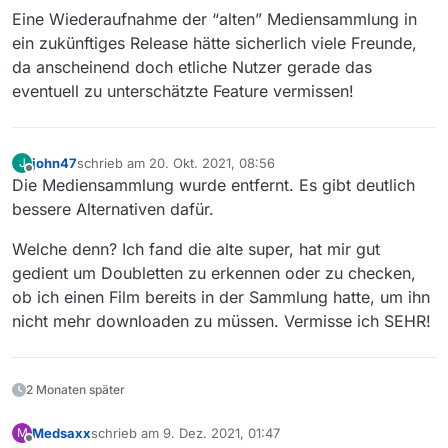
Eine Wiederaufnahme der “alten” Mediensammlung in
ein zukünftiges Release hätte sicherlich viele Freunde,
da anscheinend doch etliche Nutzer gerade das
eventuell zu unterschätzte Feature vermissen!
john47
schrieb am
20. Okt. 2021, 08:56
J
zuletzt editiert von
Offline
Die Mediensammlung wurde entfernt. Es gibt deutlich
bessere Alternativen dafür.
Welche denn? Ich fand die alte super, hat mir gut
gedient um Doubletten zu erkennen oder zu checken,
ob ich einen Film bereits in der Sammlung hatte, um ihn
nicht mehr downloaden zu müssen. Vermisse ich SEHR!
2 Monaten später
Medsaxx
schrieb am
9. Dez. 2021, 01:47
M
zuletzt editiert von
Offline