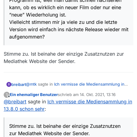
Programm ist, weil man damit schnell nachsehen
kann, ob es wirklich ein neuer Film oder nur eine
“neue” Wiederholung ist.
Vielleicht stimmen mir ja viele zu und die letzte
Version wird einfach ins nächste Release wieder mit
aufgenommen?
Stimme zu. Ist beinahe der einzige Zusatznutzen zur
Mediathek Website der Sender.
@
mtk
sagte in
Ich vermisse die Mediensammlung in
breibart
B
13.8.0 schon sehr
:
Ein ehemaliger Benutzer
schrieb am
14. Okt. 2021, 13:16
?
zuletzt editiert von
Offline
@
breibart
sagte in
Es macht einfach weiterhin Sinn, wenn die
Ich vermisse die Mediensammlung in
Mediensammlung weiterhin mit im selben
13.8.0 schon sehr
:
Stimme zu. Ist beinahe der einzige Zusatznutzen zur
Programm ist, weil man damit schnell nachsehen
Mediathek Website der Sender.
kann, ob es wirklich ein neuer Film oder nur eine
“neue” Wiederholung ist.
Stimme zu. Ist beinahe der einzige Zusatznutzen
Vielleicht stimmen mir ja viele zu und die letzte
zur Mediathek Website der Sender.
Version wird einfach ins nächste Release wieder