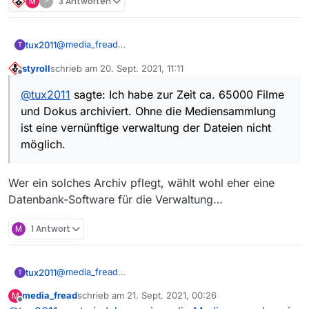
M
?
3 Antworten
@
media_fread
tux2011
T
Opensource Software ist aber auch keine Diktatur!
styroll
schrieb am
20. Sept. 2021, 11:11
Ich habe zur Zeit ca. 65000 Filme und Dokus archiviert.
zuletzt editiert von
Offline
Ohne die Mediensammlung ist eine vernünftige
@
tux2011
sagte: Ich habe zur Zeit ca. 65000 Filme
verwaltung der Dateien nicht möglich. Deshalb habe
und Dokus archiviert. Ohne die Mediensammlung
Ich beschlossen bei der Version 13.7.1 zu bleiben.
ist eine vernünftige verwaltung der Dateien nicht
möglich.
Wer ein solches Archiv pflegt, wählt wohl eher eine
Datenbank-Software für die Verwaltung…
M
1 Antwort
@
media_fread
tux2011
T
Opensource Software ist aber auch keine Diktatur!
media_fread
schrieb am
21. Sept. 2021, 00:26
M
Ich habe zur Zeit ca. 65000 Filme und Dokus archiviert.
zuletzt editiert von
Offline