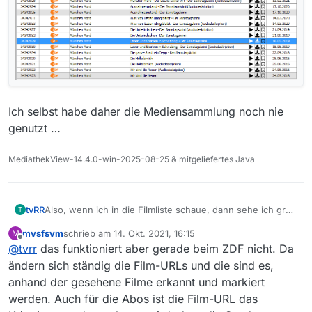
Ich selbst habe daher die Mediensammlung noch nie
genutzt …
MediathekView-14.4.0-win-2025-08-25 & mitgeliefertes Java
Also, wenn ich in die Filmliste schaue, dann sehe ich grau
tvRR
T
markierte Einträge von Filmen, die ich schon mal
mvsfsvm
schrieb am
14. Okt. 2021, 16:15
M
heruntergeladen habe. Da weiss ich dann auch schon, ob
zuletzt editiert von
Offline
@
tvrr
das funktioniert aber gerade beim ZDF nicht. Da
ich den Film bereits habe und die Filmliste deckt immerhin
einige Jahre ab:
ändern sich ständig die Film-URLs und die sind es,
anhand der gesehene Filme erkannt und markiert
werden. Auch für die Abos ist die Film-URL das