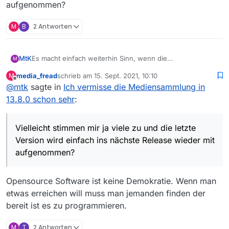
aufgenommen?
M
B
2 Antworten
MtK
Es macht einfach weiterhin Sinn, wenn die
M
Mediensammlung weiterhin mit im selben Programm ist,
media_fread
schrieb am
15. Sept. 2021, 10:10
M
weil man damit schnell nachsehen kann, ob es wirklich ein
zuletzt editiert von
Offline
@
mtk
sagte in
Ich vermisse die Mediensammlung in
neuer Film oder nur eine “neue” Wiederholung ist.
Vielleicht stimmen mir ja viele zu und die letzte Version
13.8.0 schon sehr
:
wird einfach ins nächste Release wieder mit
aufgenommen?
Vielleicht stimmen mir ja viele zu und die letzte
Version wird einfach ins nächste Release wieder mit
aufgenommen?
Opensource Software ist keine Demokratie. Wenn man
etwas erreichen will muss man jemanden finden der
bereit ist es zu programmieren.
M
T
2 Antworten