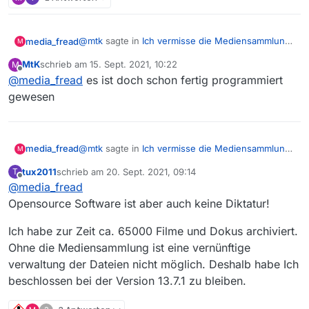
@
mtk
sagte in
Ich vermisse die Mediensammlung
media_fread
M
in 13.8.0 schon sehr
:
MtK
schrieb am
15. Sept. 2021, 10:22
M
zuletzt editiert von
Offline
@
media_fread
es ist doch schon fertig programmiert
Vielleicht stimmen mir ja viele zu und die
letzte Version wird einfach ins nächste
gewesen
Opensource Software ist keine Demokratie. Wenn
Release wieder mit aufgenommen?
man etwas erreichen will muss man jemanden
finden der bereit ist es zu programmieren.
@
mtk
sagte in
Ich vermisse die Mediensammlung
media_fread
M
in 13.8.0 schon sehr
:
tux2011
schrieb am
20. Sept. 2021, 09:14
T
zuletzt editiert von
Offline
@
media_fread
Vielleicht stimmen mir ja viele zu und die
letzte Version wird einfach ins nächste
Opensource Software ist aber auch keine Diktatur!
Opensource Software ist keine Demokratie. Wenn
Release wieder mit aufgenommen?
man etwas erreichen will muss man jemanden
Ich habe zur Zeit ca. 65000 Filme und Dokus archiviert.
finden der bereit ist es zu programmieren.
Ohne die Mediensammlung ist eine vernünftige
verwaltung der Dateien nicht möglich. Deshalb habe Ich
beschlossen bei der Version 13.7.1 zu bleiben.