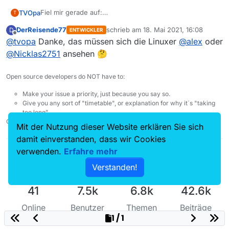
Fiel mir gerade auf:
TVOpa
T
sudo dpkg -V mediathekview
DerReisende77
schrieb am
18. Mai 2021, 16:08
D
ENTWICKLER
dpkg: Fehler: Trennzeichen fehlt in Control-Datei
Software läuft einwandfrei, false positive?
zuletzt editiert von
Offline
@
tvopa
Danke, das müssen sich die Linuxer
@
alex
oder
»md5sums« für Paket »mediathekview«
@
Nicklas2751
ansehen 🤔
Open source developers do NOT have to:
Make your issue a priority, just because you say so.
Give you any sort of "timetable", or explanation for why it´s "taking
too long".
Check your entitlement. Nobody owes you anything.
Mit der Nutzung dieser Website erklären Sie sich
damit einverstanden, dass wir Cookies
verwenden.
Erfahre mehr
Verstanden!
41
7.5k
6.8k
42.6k
Online
Benutzer
Themen
Beiträge
1 / 1