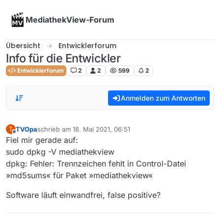
Skip to content
MediathekView-Forum
Übersicht
Entwicklerforum
Info für die Entwickler
Entwicklerforum
2
2
599
2
Anmelden zum Antworten
TVOpa
schrieb am
18. Mai 2021, 06:51
T
zuletzt editiert von
Offline
Fiel mir gerade auf:
sudo dpkg -V mediathekview
dpkg: Fehler: Trennzeichen fehlt in Control-Datei
»md5sums« für Paket »mediathekview«
Software läuft einwandfrei, false positive?