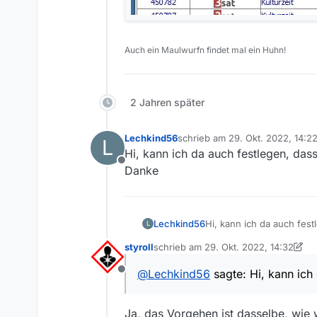
Auch ein Maulwurfn findet mal ein Huhn!
2 Jahren später
Lechkind56
schrieb am
29. Okt. 2022, 14:2
L
zuletzt editiert von
Hi, kann ich da auch festlegen, das
Offline
Danke
Lechkind56
Hi, kann ich da auch fest
L
Danke
styroll
schrieb am
29. Okt. 2022, 14:32
zuletzt editiert von styroll
@
Lechkind56
sagte: Hi, kann ich
Offline
Ja, das Vorgehen ist dasselbe, wie