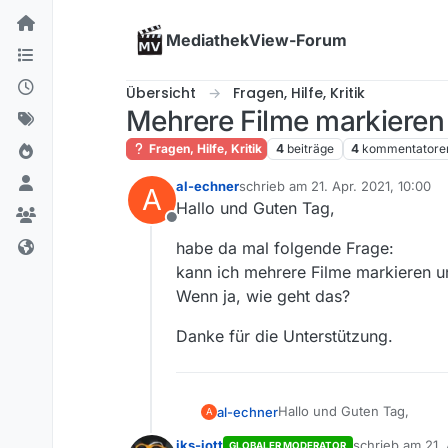
Skip to content
MediathekView-Forum
Übersicht
Fragen, Hilfe, Kritik
Mehrere Filme markieren 
Fragen, Hilfe, Kritik
4
beiträge
4
kommentatore
al-echner
schrieb am
21. Apr. 2021, 10:00
A
zuletzt editiert von
Hallo und Guten Tag,
Offline
habe da mal folgende Frage:
kann ich mehrere Filme markieren 
Wenn ja, wie geht das?
Danke für die Unterstützung.
Hallo und Guten Tag,
al-echner
A
iks-jott
schrieb am
21.
GLOBALER MODERATOR