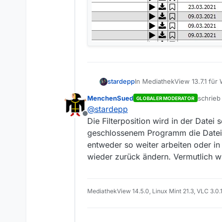
In MediathekView 13.7.1 für 
stardepp
MenchenSued
schrie
GLOBALER MODERATOR
Wie kann man diesen Fehle
zuletzt
@
stardepp
Offline
Die Filterposition wird in der Datei
geschlossenem Programm die Datei 
entweder so weiter arbeiten oder in
wieder zurück ändern. Vermutlich wi
MediathekView 14.5.0, Linux Mint 21.3, VLC 3.0.