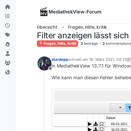
Skip to content
MediathekView-Forum
Übersicht
Fragen, Hilfe, Kritik
Filter anzeigen lässt sich
Fragen, Hilfe, Kritik
3
beiträge
2
kommentatore
stardepp
schrieb am
19. März 2021, 04:22
zuletzt editiert von stardepp
In MediathekView 13.7.1 für Windows 
Offline
Wie kann man diesen Fehler beheb