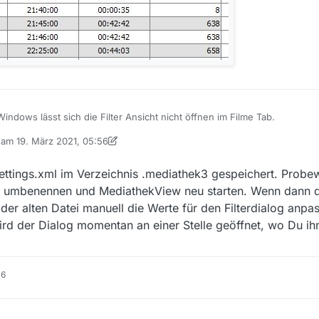
Windows lässt sich die Filter Ansicht nicht öffnen im Filme Tab.
b am
19. März 2021, 05:56
r beheben?
 editiert von MenchenSued
 settings.xml im Verzeichnis .mediathek3 gespeichert. Probe
umbenennen und MediathekView neu starten. Wenn dann die
 der alten Datei manuell die Werte für den Filterdialog an
rd der Dialog momentan an einer Stelle geöffnet, wo Du ihn 
16