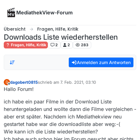
Skip to content
MediathekView-Forum
Übersicht
Fragen, Hilfe, Kritik
Downloads Liste wiederherstellen
Fragen, Hilfe, Kritik
2
2
283
Anmelden zum Antworten
dagobert0815
schrieb am
7. Feb. 2021, 03:10
D
zuletzt editiert von
Offline
Hallo Forum!
ich habe ein paar Filme in der Download Liste
heruntergeladen und wollte dann die Filme vergleichen -
aber erst später. Nachdem ich Mediathekview neu
gestartet habe war die downloadliste aber weg:-(
Wie kann ich die Liste wiederherstellen?
Ich habe auch schon hier im Forum gesucht aber nichts