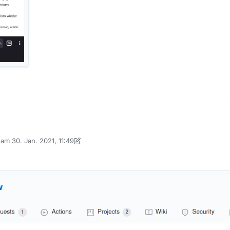
b am
30. Jan. 2021, 11:49
 editiert von MenchenSued