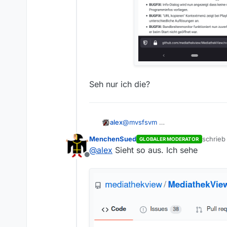
Seh nur ich die?
@
mvsfsvm
alex
MenchenSued
schrie
GLOBALER MODERATOR
Seh nur ich die?
zuletzt
@
alex
Sieht so aus. Ich sehe
Offline