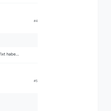
#4
fixt habe…
#5
…