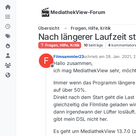
Skip to content
MediathekView-Forum
Übersicht
Fragen, Hilfe, Kritik
Nach längerer Laufzeit st
Fragen, Hilfe, Kritik
10
beiträge
4
kommentator
Filmsammler23
schrieb am
28. Jan. 2021, 
F
zuletzt editiert von
Hallo zusammen,
Offline
ich mag MediathekView sehr, möch
Immer wenn das Programm längere Zei
auf über 50%.
Direkt nach dem Start geht die Las
gleichzeitig die Filmliste geladen w
dann irgendwann der Lüfter losläuft
gibt mein DSL nicht her.
Es geht um MediathekView 13.7.0 (