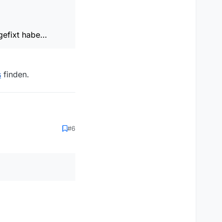
 gefixt habe…
s
finden.
#6
be…