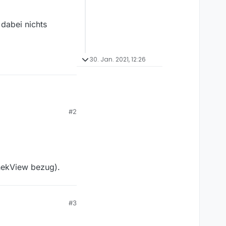
dabei nichts
30. Jan. 2021, 12:26
#2
-Last exorbitant an,
load läuft und
iele Stunden - bis
t ist rund 1GB/s, mehr
t dabei nichts
hekView bezug).
#3