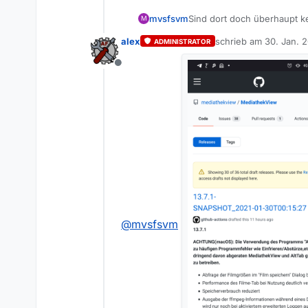
mvsfsvm
Sind dort doch überhaupt ke
M
alex
schrieb am
30. Jan. 2
ADMINISTRATOR
zuletzt editiert von
Offline
@
mvsfsvm