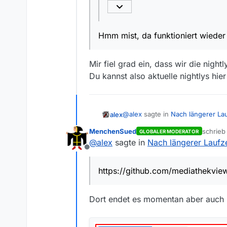
Hmm mist, da funktioniert wieder
Mir fiel grad ein, dass wir die night
Du kannst also aktuelle nightlys hie
@
alex
sagte in
Nach längerer Lau
alex
MenchenSued
schrie
GLOBALER MODERATOR
zuletzt
@
alex
sagte in
Nach längerer Laufze
@
mvsfsvm
sagte in
Nach länge
Offline
Mir fiel grad ein, dass wir die n
Nach der 13.7.0 ist doch ga
Du kannst also aktuelle nightlys 
https://github.com/mediathekvie
Hmm mist, da funktioniert wie
Dort endet es momentan aber auch m