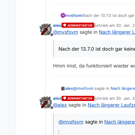
mvsfsvm
Nach der 13.7.0 ist doch ga
M
alex
schrieb am
30. Jan. 2
ADMINISTRATOR
zuletzt editiert von
@
mvsfsvm
sagte in
Nach längerer L
Offline
Nach der 13.7.0 ist doch gar kein
Hmm mist, da funktioniert wieder w
@
mvsfsvm
sagte in
Nach längere
alex
alex
schrieb am
30. Jan. 2
ADMINISTRATOR
zuletzt editiert von al
@
alex
sagte in
Nach längerer Laufze
Nach der 13.7.0 ist doch gar 
Offline
Hmm mist, da funktioniert wieder
@
mvsfsvm
sagte in
Nach längerer