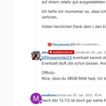
auf einem relativ gut ausgestattet
Ich helfe mir momentan so, dass ic
verloren.
Vielen herzlichen Dank dem / den En
Hallo zusammen,
Filmsammler23
F
ich mag MediathekVi
alex
schrieb am
30. Jan. 2
ADMINISTRATOR
Immer wenn das Progra
zuletzt editiert von
@
filmsammler23
eventuell kannst d
auf über 50%.
Offline
Direkt nach dem Star
Es geht um Mediathek
Eventuell läuft die schon besser. A
gleichzeitig die Filml
auf einem relativ gu
dann irgendwann der L
Ich helfe mir moment
Offtolic:
gibt mein DSL nicht he
verloren.
Nice, dass du 48GB RAM hast, ich 
Vielen herzlichen Dan
mvsfsvm
schrieb am
30. Jan. 2021, 10:14
M
zuletzt editiert von
Nach der 13.7.0 ist doch gar keine 
Offline