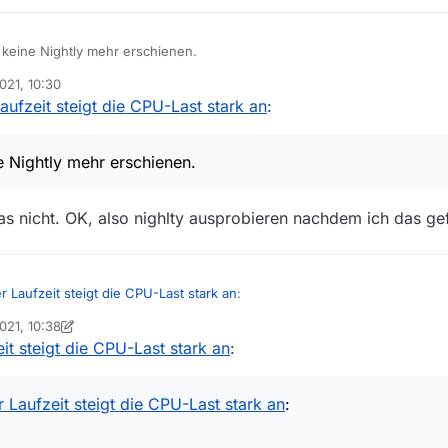
r keine Nightly mehr erschienen.
021, 10:30
aufzeit steigt die CPU-Last stark an
:
e Nightly mehr erschienen.
as nicht. OK, also nighlty ausprobieren nachdem ich das ge
r Laufzeit steigt die CPU-Last stark an
:
021, 10:38
ex
it steigt die CPU-Last stark an
:
keine Nightly mehr erschienen.
 was nicht. OK, also nighlty ausprobieren nachdem ich das gefixt habe
 Laufzeit steigt die CPU-Last stark an
: