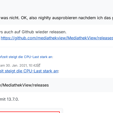
 was nicht. OK, also nighlty ausprobieren nachdem ich das
lys auch auf Github wieder releasen.
r
https://github.com/mediathekview/MediathekView/release
fzeit steigt die CPU-Last stark an
:
b am
30. Jan. 2021, 10:42
 editiert von MenchenSued
it steigt die CPU-Last stark an
:
rer Laufzeit steigt die CPU-Last stark an
:
ightlys auch auf Github wieder releasen.
r keine Nightly mehr erschienen.
hier
https://github.com/mediathekview/MediathekView/releases
finden.
w/MediathekView/releases
der was nicht. OK, also nighlty ausprobieren nachdem ich das gefixt ha
it 13.7.0.