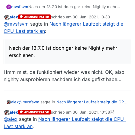
mvsfsvm
Nach der 13.7.0 ist doch gar keine Nightly mehr
M
erschienen.
alex
schrieb am
30. Jan. 2021, 10:30
ADMINISTRATOR
zuletzt editiert von
Offline
@
mvsfsvm
sagte in
Nach längerer Laufzeit steigt die
CPU-Last stark an
:
Nach der 13.7.0 ist doch gar keine Nightly mehr
erschienen.
Hmm mist, da funktioniert wieder was nicht. OK, also
nighlty ausprobieren nachdem ich das gefixt habe…
@
mvsfsvm
sagte in
Nach längerer Laufzeit steigt die CPU-
alex
Last stark an
:
alex
schrieb am
30. Jan. 2021, 10:38
ADMINISTRATOR
zuletzt editiert von alex
Offline
Nach der 13.7.0 ist doch gar keine Nightly mehr
@
alex
sagte in
Nach längerer Laufzeit steigt die CPU-
erschienen.
Last stark an
:
Hmm mist, da funktioniert wieder was nicht. OK, also
nighlty ausprobieren nachdem ich das gefixt habe…