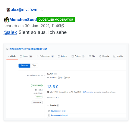
@
mvsfsvm
alex
MenchenSued
GLOBALER MODERATOR
Seh nur ich die?
Online
schrieb am
30. Jan. 2021, 11:49
zuletzt editiert von MenchenSued
@
alex
Sieht so aus. Ich sehe