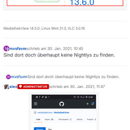
MediathekView 14.5.0, Linux Mint 21.3, VLC 3.0.16
mvsfsvm
schrieb am
30. Jan. 2021, 10:45
M
zuletzt editiert von
Offline
Sind dort doch überhaupt keine Nightlys zu finden.
mvsfsvm
Sind dort doch überhaupt keine Nightlys zu finden.
M
alex
schrieb am
30. Jan. 2021, 11:47
ADMINISTRATOR
zuletzt editiert von
Offline