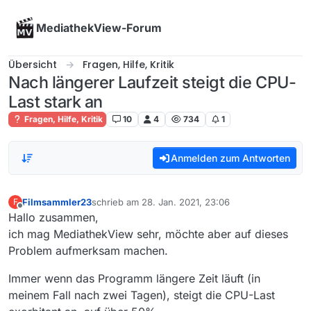
Skip to content
MediathekView-Forum
Übersicht
Fragen, Hilfe, Kritik
Nach längerer Laufzeit steigt die CPU-
Last stark an
Fragen, Hilfe, Kritik
10
4
734
1
Anmelden zum Antworten
Filmsammler23
schrieb am
28. Jan. 2021, 23:06
F
zuletzt editiert von
Offline
Hallo zusammen,
ich mag MediathekView sehr, möchte aber auf dieses
Problem aufmerksam machen.
Immer wenn das Programm längere Zeit läuft (in
meinem Fall nach zwei Tagen), steigt die CPU-Last