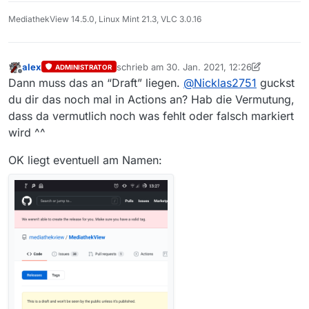
MediathekView 14.5.0, Linux Mint 21.3, VLC 3.0.16
alex
schrieb am
30. Jan. 2021, 12:26
ADMINISTRATOR
zuletzt editiert von alex
Offline
Dann muss das an “Draft” liegen.
@
Nicklas2751
guckst
du dir das noch mal in Actions an? Hab die Vermutung,
dass da vermutlich noch was fehlt oder falsch markiert
wird ^^
OK liegt eventuell am Namen: