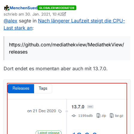
stark an
:
MenchenSued
GLOBALER MODERATOR
Online
@
mvsfsvm
sagte in
Nach längerer Laufzeit steigt die
schrieb am
30. Jan. 2021, 10:42
zuletzt editiert von MenchenSued
CPU-Last stark an
:
@
alex
sagte in
Nach längerer Laufzeit steigt die CPU-
Mir fiel grad ein, dass wir die nightlys auch auf Github
Last stark an
:
wieder releasen.
Nach der 13.7.0 ist doch gar keine Nightly mehr
Du kannst also aktuelle nightlys hier
erschienen.
https://github.com/mediathekview/MediathekView/release
https://github.com/mediathekview/MediathekView/
s
finden.
releases
Hmm mist, da funktioniert wieder was nicht. OK, also
nighlty ausprobieren nachdem ich das gefixt habe…
Dort endet es momentan aber auch mit 13.7.0.