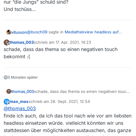
nur “die Jungs” schuld sind?
Und tschüss…
@
busch09
sagte in
Mediathekview headless auf
vitusson
einem Server betreiben?
:
thomas_003
schrieb am
17. Apr. 2021, 14:23
T
zuletzt editiert von
Offline
schade, dass das thema so einen negativen touch
War ja alles da und lief prima. Dann hat der
Entwickler aufgehört und die Jungs die das
bekommt :(
Ich weiß, Fakten sind seit einiger Zeit völlig out. Aber
übernommen haben, haben alles
warum genau kann dann das Programm MTPlayer
verschlimmbessert.
vom alten Entwickler auch kein headless mehr wenn
doch nur “die Jungs” schuld sind?
5 Monaten später
Und tschüss…
thomas_003
schade, dass das thema so einen negativen touch
T
bekommt :(
max_max
schrieb am
26. Sept. 2021, 12:54
M
zuletzt editiert von
Offline
@
thomas_003
finde ich auch, da ich das tool nach wie vor am liebsten
headless einsetzen würde. vielleicht könnten wir uns
stattdessen über möglichkeiten austauschen, das ganze