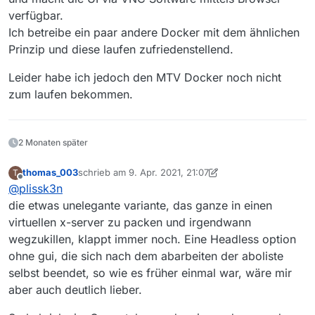
verfügbar.
Ich betreibe ein paar andere Docker mit dem ähnlichen
Prinzip und diese laufen zufriedenstellend.
Leider habe ich jedoch den MTV Docker noch nicht
zum laufen bekommen.
2 Monaten später
thomas_003
schrieb am
9. Apr. 2021, 21:07
T
zuletzt editiert von thomas_003
4. Sept. 2021, 23:11
Offline
@
plissk3n
die etwas unelegante variante, das ganze in einen
virtuellen x-server zu packen und irgendwann
wegzukillen, klappt immer noch. Eine Headless option
ohne gui, die sich nach dem abarbeiten der aboliste
selbst beendet, so wie es früher einmal war, wäre mir
aber auch deutlich lieber.