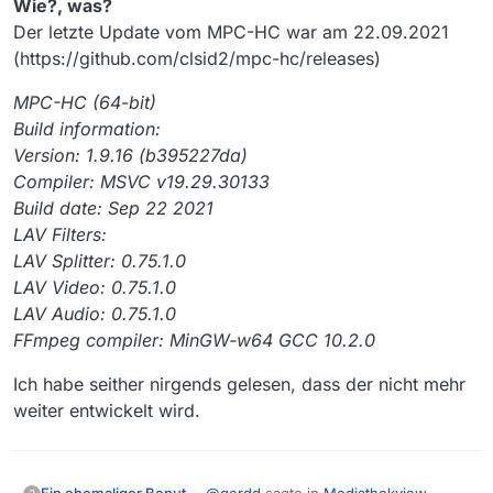
Wie?, was?
solche URL-Sammlungen dann nur noch doppelklicken
auch solche Downloads nach Abbruch wieder
Der letzte Update vom MPC-HC war am 22.09.2021
muss, um sie an wget zu übergeben. Wenn man dann
aufsetzen, was MV und FFMPEG derzeit so noch nicht
(https://github.com/clsid2/mpc-hc/releases)
dem aufgerufenen wget noch den -c Parameter
anbieten. Wenn man eine m3u8-URL an wget übergibt,
mitgegeben hat, dann nimmt er auch alle Downloads
bekommt man eine Playlist. Die zeigt entweder auf eine
nach Abbruch und Neustart wieder auf. (WGET2 kann
Chunklist oder direkt auf die Chunks. Die URLs der
MPC-HC (64-bit)
das alles noch eleganter, aber damit habe ich auch noch
Chunks kann man dann als Liste an wget übergeben
Build information:
nicht experimentiert.)
und findet die einzelnen Chunks auf der Platte. Die
Version: 1.9.16 (b395227da)
sollten eigentlich als Transport Stream Dateien vorliegen.
Compiler: MSVC v19.29.30133
In dem Fall kann man sie (im Zweifelsfall per copy-
Befehl) zusammenfügen und bei Bedarf mittels ffmpeg
Build date: Sep 22 2021
ins MP4-Format konvertieren. (Tipp: MPCHC, dessen
LAV Filters:
Weiterentwicklung leider beendet ist, kann auch die TS-
LAV Splitter: 0.75.1.0
Dateien direkt abspielen.)
LAV Video: 0.75.1.0
LAV Audio: 0.75.1.0
FFmpeg compiler: MinGW-w64 GCC 10.2.0
Ich habe seither nirgends gelesen, dass der nicht mehr
weiter entwickelt wird.
@
gerdd
sagte in
Mediathekview