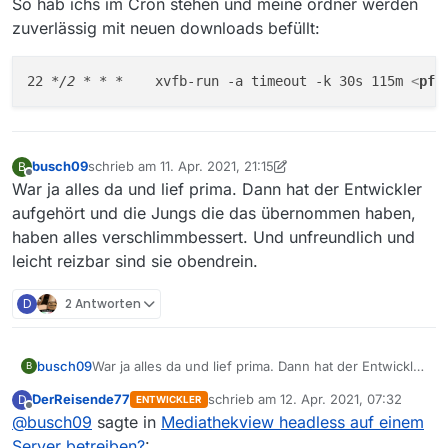
So hab ichs im Cron stehen und meine ordner werden
zuverlässig mit neuen downloads befüllt:
22 
*/2 *
* *
    xvfb-run -a timeout -k 30s 115m 
<
pfa
busch09
schrieb am
11. Apr. 2021, 21:15
B
zuletzt editiert von busch09
4. Nov. 2021, 23:22
Offline
War ja alles da und lief prima. Dann hat der Entwickler
aufgehört und die Jungs die das übernommen haben,
haben alles verschlimmbessert. Und unfreundlich und
leicht reizbar sind sie obendrein.
D
2 Antworten
busch09
War ja alles da und lief prima. Dann hat der Entwickler
B
aufgehört und die Jungs die das übernommen
DerReisende77
schrieb am
12. Apr. 2021, 07:32
D
ENTWICKLER
haben, haben alles verschlimmbessert. Und
zuletzt editiert von
Offline
@
busch09
sagte in
Mediathekview headless auf einem
unfreundlich und leicht reizbar sind sie obendrein.
Server betreiben?
: