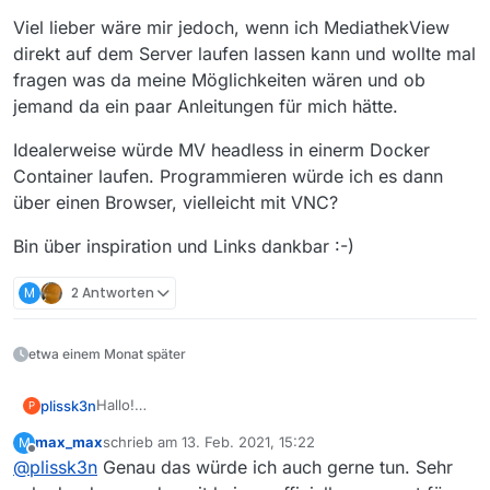
Viel lieber wäre mir jedoch, wenn ich MediathekView
direkt auf dem Server laufen lassen kann und wollte mal
fragen was da meine Möglichkeiten wären und ob
jemand da ein paar Anleitungen für mich hätte.
Idealerweise würde MV headless in einerm Docker
Container laufen. Programmieren würde ich es dann
über einen Browser, vielleicht mit VNC?
Bin über inspiration und Links dankbar :-)
M
2 Antworten
etwa einem Monat später
Hallo!
plissk3n
P
Zur Zeit lasse ich MediathekView immer mal wieder
max_max
schrieb am
13. Feb. 2021, 15:22
M
laufen wenn ich an meinem Windows Rechner hocke
Viel lieber wäre mir jedoch, wenn ich MediathekView
zuletzt editiert von
Offline
@
plissk3n
Genau das würde ich auch gerne tun. Sehr
und fütter dann die die Downloadliste, lade runter und
direkt auf dem Server laufen lassen kann und wollte
schiebe danach die Videos auf meinen Unraidserver
mal fragen was da meine Möglichkeiten wären und ob
Idealerweise würde MV headless in einerm Docker