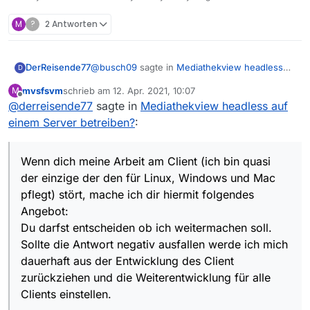
M
?
2 Antworten
@
busch09
sagte in
Mediathekview headless
DerReisende77
D
auf einem Server betreiben?
:
mvsfsvm
schrieb am
12. Apr. 2021, 10:07
M
zuletzt editiert von
Offline
@
derreisende77
sagte in
War ja alles da und lief prima. Dann hat
Mediathekview headless auf
der Entwickler aufgehört und die Jungs
einem Server betreiben?
:
Für dich gibt es mehrere Möglichkeiten:
die das übernommen haben, haben alles
verschlimmbessert. Und unfreundlich und
Nutze die letzte Version die Deinen use-
leicht reizbar sind sie obendrein.
Wenn dich meine Arbeit am Client (ich bin quasi
Zum Thema Freundlichkeit: So wie man in den
case erfüllt, ältere Versionen sind
der einzige der den für Linux, Windows und Mac
Wald hineinschreit schallt es auch zurück.
durchaus downloadbar.
pflegt) stört, mache ich dir hiermit folgendes
Suche dir ein Alternativprogramm was
Wenn dich meine Arbeit am Client (ich bin
Deinen use-case erfüllt
quasi der einzige der den für Linux, Windows
Angebot:
Implementiere die fehlende Funktion doch
und Mac pflegt) stört, mache ich dir hiermit
Du darfst entscheiden ob ich weitermachen soll.
selbst und stelle sie uns zur Verfügung.
folgendes Angebot:
Sollte die Antwort negativ ausfallen werde ich mich
Wenn Du sie dann auch weiterhin wartest
Du darfst entscheiden ob ich weitermachen
dauerhaft aus der Entwicklung des Client
wird sie auch integriert werden.
soll. Sollte die Antwort negativ ausfallen werde
ich mich dauerhaft aus der Entwicklung des
zurückziehen und die Weiterentwicklung für alle
Client zurückziehen und die Weiterentwicklung
Clients einstellen.
für alle Clients einstellen. Du solltest dann aber