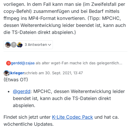
vorliegen. In dem Fall kann man sie (im Zweifelsfall per
copy-Befehl) zusammenfügen und bei Bedarf mittels
ffmpeg ins MP4-Format konvertieren. (Tipp: MPCHC,
dessen Weiterentwicklung leider beendet ist, kann auch
die TS-Dateien direkt abspielen.)
?
3 Antworten
@
zajaa
als alter wget-Fan mache ich das gelegentlich
gerdd
G
auch mal mit URLs aus dem MediathekView-Universum.
jkrieger
schrieb am
30. Sept. 2021, 13:47
Ich habe aber imme rgern mit der -i Option gearbeitet:
dazu anstatt der URLs im wget-aufruf den -i Parameter
zuletzt editiert von
Offline
(Etwas OT)
einfügen:
wget … -i URLs.txt
@
gerdd
: MPCHC, dessen Weiterentwicklung leider
wobei in der Text-Datei URLs.txt jede zeile eine der zu
beendet ist, kann auch die TS-Dateien direkt
ladenden URLs ist (angefangen mit HTTP oder HTTPS
abspielen.
(oder, wenn man denn solche Downloads machen will,
Eine solche Datei im laufenden Betrieb zu verlängern
auch mal FTP).
hilft leider nicht - man muss dann eben einen neuen
Findet sich jetzt unter
K-Lite Codec Pack
und hat ca.
Aufruf starten. Unter Windows kann man dann eine
Für die M3U8-Dateien kann man wget im Prinzip auch
wöchentliche Updates.
Assoziation definieren, die meinetwegen alle Dateien mit
benutzen, muss dann aber viel mehr selbst basteln
dem Filetype .wget mit wget assoziiert, so dass man
(oder ein wenig programmieren.) Dann könnte man aber