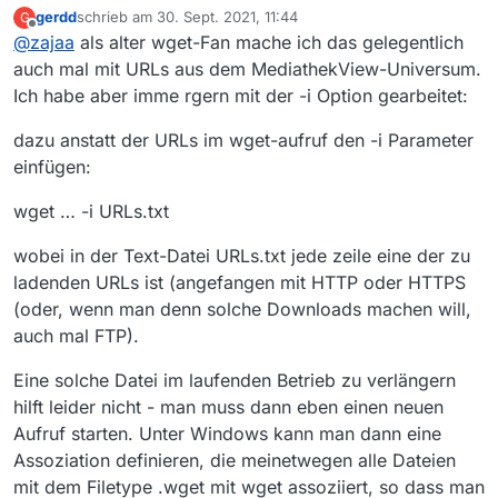
Server betreiben?
:
weniger Aufwand ist, als ein VM oder so.
Alle Angaben, wie immer, ohne Gewähr ;-))
gerdd
schrieb am
30. Sept. 2021, 11:44
G
Diese Lösung beansprucht aber wahrscheinlich deutlich
zuletzt editiert von
Offline
@
zajaa
als alter wget-Fan mache ich das gelegentlich
“docker-container oder eine lightweight-vm”
geringere Ressourcen …
auch mal mit URLs aus dem MediathekView-Universum.
Ich habe aber imme rgern mit der -i Option gearbeitet:
Was man m.E. unterhalb davon tun kann, falls man auf
dem Plex-Server an ein Terminal kommt:
dazu anstatt der URLs im wget-aufruf den -i Parameter
sich auf dem PC eine Textdatei als Vorlage zu basteln, in
die man nur noch an den richtigen Stellen die Urls und
einfügen:
die /Ziel/Pfad/Videotitel einfügen muss, eine Zeile pro
Video.
wget … -i URLs.txt
Die URLs und Titel kann man sich ja aus MediathekView
Dabei reicht für die .mp4 Videos eigentlich immer wget,
rauskopieren.
glaube ich, zB ungefähr so:
wobei in der Text-Datei URLs.txt jede zeile eine der zu
Wenn man dann ein paar solche Zeilen in einer Datei hat:
ladenden URLs ist (angefangen mit HTTP oder HTTPS
vor dem Zubettgehen diese Datei in das Home-
Verzeichnis des Servers schieben, dort ein Terminal
(oder, wenn man denn solche Downloads machen will,
aufmachen, und die Datei per
auch mal FTP).
ausführen.
Eine solche Datei im laufenden Betrieb zu verlängern
Für Windowsnutzer ist das problematischste, dass der
hilft leider nicht - man muss dann eben einen neuen
abweichende Zeichensatz (& Zeilenumbruchscodierung)
für Probleme sorgen könnte.
Aufruf starten. Unter Windows kann man dann eine
Bei genügend Interesse liefere ich auch noch ne
Anleitung, wie man die nanorc Datei bearbeitet, um
Assoziation definieren, die meinetwegen alle Dateien
hinterher mit ca 5 clicks im Debian-Terminal direkt den
Ich kann allerdings nicht beurteilen, ob das Einrichten
mit dem Filetype .wget mit wget assoziiert, so dass man
Zeichensatz von Windows nach Unix zu konvertieren …
eines ssh-Zugangs auf so einen Plex-Server wirklich