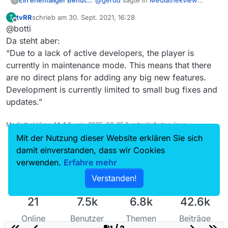
Ein ehemaliger Benutzer
?
headless auf einem Server
tvRR
schrieb am
30. Sept. 2021, 16:28
T
betreiben?
:
zuletzt editiert von
Offline
@botti
(Tipp: MPCHC, dessen
Weiterentwicklung leider
Da steht aber:
Wie?, was?
beendet ist, kann auch die TS-
“Due to a lack of active developers, the player is
Der letzte Update vom MPC-HC war
Dateien direkt abspielen.)
currently in maintenance mode. This means that there
am 22.09.2021
MPC-HC (64-bit)
(https://github.com/clsid2/mpc-
Build information:
are no direct plans for adding any big new features.
hc/releases)
Version: 1.9.16 (b395227da)
Ich habe seither nirgends gelesen,
Development is currently limited to small bug fixes and
Compiler: MSVC v19.29.30133
dass der nicht mehr weiter entwickelt
updates.”
Build date: Sep 22 2021
wird.
LAV Filters:
LAV Splitter: 0.75.1.0
MediathekView-14.4.0-win-2025-08-25 & mitgeliefertes Java
LAV Video: 0.75.1.0
Mit der Nutzung dieser Website erklären Sie sich
LAV Audio: 0.75.1.0
damit einverstanden, dass wir Cookies
FFmpeg compiler: MinGW-w64 GCC
verwenden.
Erfahre mehr
10.2.0
Verstanden!
21
7.5k
6.8k
42.6k
Online
Benutzer
Themen
Beiträge