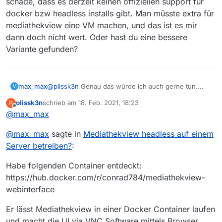
schade, dass es derzeit keinen offiziellen support für
(Linux) mit Plex.
jemand da ein paar Anleitungen für mich hätte.
Container laufen. Programmieren würde ich es dann
docker bzw headless installs gibt. Man müsste extra für
über einen Browser, vielleicht mit VNC?
Bin über inspiration und Links dankbar :-)
mediathekview eine VM machen, und das ist es mir
dann doch nicht wert. Oder hast du eine bessere
Variante gefunden?
max_max
@
plissk3n
Genau das würde ich auch gerne tun.
M
Sehr schade, dass es derzeit keinen offiziellen
plissk3n
schrieb am
18. Feb. 2021, 18:23
P
support für docker bzw headless installs gibt. Man
zuletzt editiert von
Offline
@
max_max
müsste extra für mediathekview eine VM machen,
und das ist es mir dann doch nicht wert. Oder hast
@
max_max
sagte in
Mediathekview headless auf einem
du eine bessere Variante gefunden?
Server betreiben?
:
Habe folgenden Container entdeckt:
https://hub.docker.com/r/conrad784/mediathekview-
webinterface
Er lässt Mediathekview in einer Docker Container laufen
und macht die UI via VNC Software mittels Browser