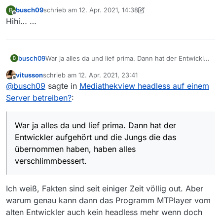
Client zurückziehen und die Weiterentwicklung
busch09
schrieb am
12. Apr. 2021, 14:38
B
für alle Clients einstellen. Du solltest dann aber
zuletzt editiert von busch09
4. Dez. 2021, 16:47
Offline
Hihi… …
auch einen Plan B in der Hand haben da nun
niemand mehr da sein wird das Programm
zukünftig zu pflegen. Die anderen Jungs
machen nur die Server-Komponente.
busch09
War ja alles da und lief prima. Dann hat der Entwickler
B
aufgehört und die Jungs die das übernommen
vitusson
schrieb am
12. Apr. 2021, 23:41
haben, haben alles verschlimmbessert. Und
zuletzt editiert von
Offline
@
busch09
sagte in
Mediathekview headless auf einem
unfreundlich und leicht reizbar sind sie obendrein.
Server betreiben?
:
War ja alles da und lief prima. Dann hat der
Entwickler aufgehört und die Jungs die das
übernommen haben, haben alles
verschlimmbessert.
Ich weiß, Fakten sind seit einiger Zeit völlig out. Aber
warum genau kann dann das Programm MTPlayer vom
alten Entwickler auch kein headless mehr wenn doch