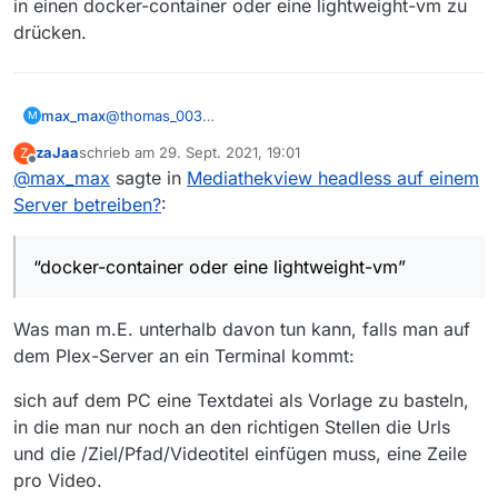
in einen docker-container oder eine lightweight-vm zu
drücken.
max_max
@
thomas_003
M
finde ich auch, da ich das tool nach wie vor am
zaJaa
schrieb am
29. Sept. 2021, 19:01
Z
liebsten headless einsetzen würde. vielleicht
zuletzt editiert von
Offline
@
max_max
sagte in
Mediathekview headless auf einem
könnten wir uns stattdessen über möglichkeiten
austauschen, das ganze in einen docker-container
Server betreiben?
:
oder eine lightweight-vm zu drücken.
“docker-container oder eine lightweight-vm”
Was man m.E. unterhalb davon tun kann, falls man auf
dem Plex-Server an ein Terminal kommt:
sich auf dem PC eine Textdatei als Vorlage zu basteln,
in die man nur noch an den richtigen Stellen die Urls
und die /Ziel/Pfad/Videotitel einfügen muss, eine Zeile
pro Video.