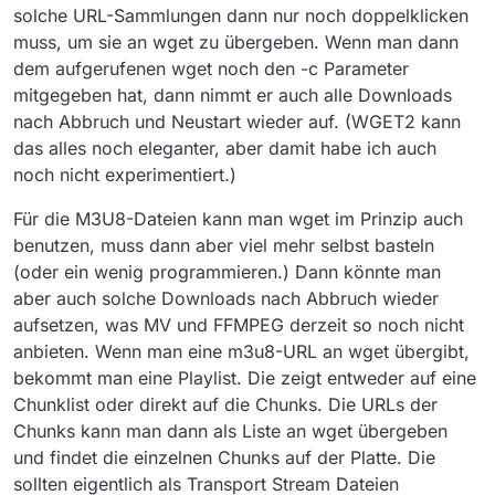
solche URL-Sammlungen dann nur noch doppelklicken
weniger Aufwand ist, als ein VM oder so.
Alle Angaben, wie immer, ohne Gewähr ;-))
Diese Lösung beansprucht aber wahrscheinlich deutlich
muss, um sie an wget zu übergeben. Wenn man dann
geringere Ressourcen …
dem aufgerufenen wget noch den -c Parameter
mitgegeben hat, dann nimmt er auch alle Downloads
nach Abbruch und Neustart wieder auf. (WGET2 kann
das alles noch eleganter, aber damit habe ich auch
noch nicht experimentiert.)
Für die M3U8-Dateien kann man wget im Prinzip auch
benutzen, muss dann aber viel mehr selbst basteln
(oder ein wenig programmieren.) Dann könnte man
aber auch solche Downloads nach Abbruch wieder
aufsetzen, was MV und FFMPEG derzeit so noch nicht
anbieten. Wenn man eine m3u8-URL an wget übergibt,
bekommt man eine Playlist. Die zeigt entweder auf eine
Chunklist oder direkt auf die Chunks. Die URLs der
Chunks kann man dann als Liste an wget übergeben
und findet die einzelnen Chunks auf der Platte. Die
sollten eigentlich als Transport Stream Dateien