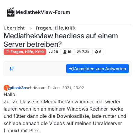
Skip to content
MediathekView-Forum
Übersicht
Fragen, Hilfe, Kritik
Mediathekview headless auf einem
Server betreiben?
Fragen, Hilfe, Kritik
28
16
7.2k
6
Anmelden zum Antworten
plissk3n
schrieb am
11. Jan. 2021, 23:02
P
zuletzt editiert von
Offline
Hallo!
Zur Zeit lasse ich MediathekView immer mal wieder
laufen wenn ich an meinem Windows Rechner hocke
und fütter dann die die Downloadliste, lade runter und
schiebe danach die Videos auf meinen Unraidserver
(Linux) mit Plex.