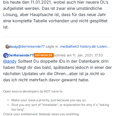
bis heute den 11.01.2021, wobei auch hier neuere DL’s
aufgelistet werden. Das ist zwar eine umständliche
Lösung, aber Hauptsache ist, dass für das neue Jahr
eine komplette Tabelle vorhanden und nicht gesplittet
ist.
@
derreisende77
sagte in
.mediathek3 history.db-Listen
Andy
"DB Browser for SQLite" zusammenlegen.
:
DerReisende77
schrieb am
11. Jan. 2021, 17:53
D
ENTWICKLER
zuletzt editiert von
Offline
@
andy
Solltest Du doppelte IDs in der Datenbank drin
Mein Rat: Nimm die größere DB
haben fliegt dir das bald, spätestens jedoch in einer der
nächsten Updates um die Ohren…aber ist ja nicht so
Ich habe vorläufig das Problem ohne Experimente und
Daten-Veränderungen gelöst.
das ich nicht mehrfach davor gewarnt habe.
Aus der Tabelle/Liste “History 26.07.20 - 07.01.21.db” die
Daten rückwirkend von 01.01. bis 07.01.2021
Open source developers do NOT have to:
jede Spalte einzelnd: ID > Datum > Thema > Titel > Url
markiert und kopiert,
Make your issue a priority, just because you say so.
Give you any sort of "timetable", or explanation for why it´s "taking
too long".
Check your entitlement. Nobody owes you anything.