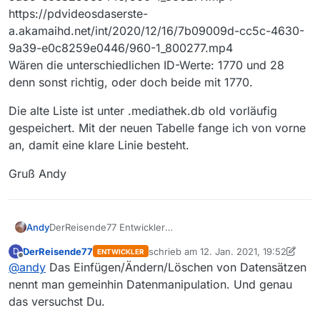
https://pdvideosdaserste-
a.akamaihd.net/int/2020/12/16/7b09009d-cc5c-4630-
9a39-e0c8259e0446/960-1_800277.mp4
Wären die unterschiedlichen ID-Werte: 1770 und 28
denn sonst richtig, oder doch beide mit 1770.
Die alte Liste ist unter .mediathek.db old vorläufig
gespeichert. Mit der neuen Tabelle fange ich von vorne
an, damit eine klare Linie besteht.
Gruß Andy
DerReisende77 Entwickler
Andy
@
derreisende77
sagte in .mediathek3 history.db-Listen
DerReisende77
schrieb am
12. Jan. 2021, 19:52
D
ENTWICKLER
“DB Browser for SQLite” zusammenlegen.:
Ich nehme an, dass diese Antwort an mich gerichtet ist,
zuletzt editiert von DerReisende77
1. 
Offline
@
andy
Das Einfügen/Ändern/Löschen von Datensätzen
und nicht an sich selbst.
Auch habe ich das Gefühl, dass wir aneinander
Nur wollte ich wissen, ob der ID-Wert aus der alten Liste
nennt man gemeinhin Datenmanipulation. Und genau
vorbeireden. Mit meiner letzten Anfrage hatte ich nicht
(history.db 26.07.2020 - 07.01.2021) die gleiche sein
das versuchst Du.
die Absicht, die DB zu manipulieren und/oder damit zu
müsste wie in der Aktuellen.
Die URL’s sind bei beiden gleich.