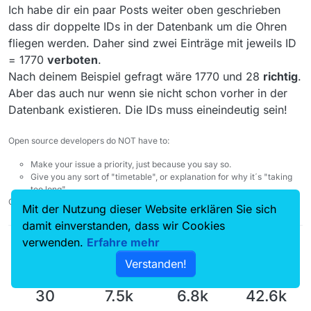
experimentieren. Dazu fehlt mir das Wissen und
Beispiel: Nur zum Verständnis!!!
https://pdvideosdaserste-
Ich habe dir ein paar Posts weiter oben geschrieben
Erfahrung. Eben sowenig habe ich mich nicht
ID Datum Thema Titel
a.akamaihd.net/int/2020/12/16/7b09009d-cc5c-4630-
Die alte Liste ist unter .mediathek.db old vorläufig
dass dir doppelte IDs in der Datenbank um die Ohren
entschieden und Ratschläge nehme ich gerne an.
1770 2021-01-07 Hubert ohne Staller Milchmord (145) alte
9a39-e0c8259e0446/960-1_800277.mp4
gespeichert. Mit der neuen Tabelle fange ich von vorne
fliegen werden. Daher sind zwei Einträge mit jeweils ID
Liste: (history.db 26.07.2020 - 07.01.2021)
https://pdvideosdaserste-
an, damit eine klare Linie besteht.
Gruß Andy
28 2021-01-07 Hubert ohne Staller Milchmord (145)
a.akamaihd.net/int/2020/12/16/7b09009d-cc5c-4630-
= 1770
verboten
.
aktuelle Liste: (history.db)
9a39-e0c8259e0446/960-1_800277.mp4
Nach deinem Beispiel gefragt wäre 1770 und 28
richtig
.
Wären die unterschiedlichen ID-Werte: 1770 und 28 denn
Aber das auch nur wenn sie nicht schon vorher in der
sonst richtig, oder doch beide mit 1770.
Datenbank existieren. Die IDs muss eineindeutig sein!
Open source developers do NOT have to:
Make your issue a priority, just because you say so.
Give you any sort of "timetable", or explanation for why it´s "taking
too long".
Check your entitlement. Nobody owes you anything.
Mit der Nutzung dieser Website erklären Sie sich
damit einverstanden, dass wir Cookies
verwenden.
Erfahre mehr
Verstanden!
30
7.5k
6.8k
42.6k