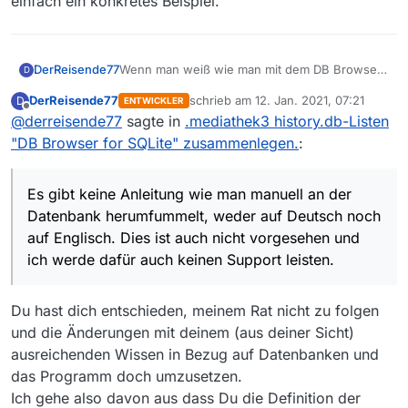
einfach ein konkretes Beispiel.
Wenn man weiß wie man mit dem DB Browser
DerReisende77
D
arbeitet und wie SQL-Tabellen funktionieren
DerReisende77
schrieb am
12. Jan. 2021, 07:21
D
ENTWICKLER
kann man durchaus die Daten miteinander
Daher wie vorhin mein Vorschlag:
zuletzt editiert von
Offline
@
derreisende77
sagte in
.mediathek3 history.db-Listen
zusammenfügen. Hat man in einem der
genannten Punkte Defizite wird es
Lösche history.db
"DB Browser for SQLite" zusammenlegen.
:
schwer/unmöglich und man kann die
Lösche „history ab 08.01.21 - xxx.db“
Gib es überhaupt eine deutsche
Datenbank kaputt machen bzw. MediathekView
Benenne die letzte Datei in „history.db“
Anleitung für die einzelnen Funktionen.
so weit schädigen dass es nicht mehr
um
Es gibt keine Anleitung wie man manuell an der
Es gibt keine Anleitung wie man manuell an der
Oder ist dieses Programm nur für
funktioniert. Von daher ist die Manipulation von
Markiere in MV die fehlenden Filme als
Datenbank herumfummelt, weder auf Deutsch noch
Datenbank herumfummelt, weder auf Deutsch
Experten vorgesehen.
DBs durchaus nur etwas für Experten.
gelesen
auf Englisch. Dies ist auch nicht vorgesehen und
noch auf Englisch. Dies ist auch nicht
vorgesehen und ich werde dafür auch keinen
ich werde dafür auch keinen Support leisten.
Support leisten. Ob man mit deinem DB
Browser die Datenbank insoweit manipulieren
kann um dein Ergebnis zu erzielen kann ich
Du hast dich entschieden, meinem Rat nicht zu folgen
nicht beurteilen da ich das Programm nicht
und die Änderungen mit deinem (aus deiner Sicht)
nutze.
ausreichenden Wissen in Bezug auf Datenbanken und
Gegebenenfalls gibt es hier einen Nutzer der
das Programm doch umzusetzen.
es regelmäßig nutzt und dir helfen könnte, ich
jedoch bleibe bei meinen oben geschriebenen
Ich gehe also davon aus dass Du die Definition der