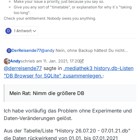
Make your issue a priority, just because you say so.
Give you any sort of "timetable", or explanation for why it´s "taking
too long".
Check your entitlement. Nobody owes you anything.
D
1 Antwort
@
andy
Nein, ohne Backup hättest Du nicht
DerReisende77
D
experimentieren sollen. Und nein, MV wird dir
Andy
schrieb am
11. Jan. 2021, 17:20
die unterschiedlichen Datenbanken auch nicht
Ich rate nicht ohne Grund davon ab, an
zuletzt editiert von Andy
1. Nov. 2021, 18:34
Offline
@
derreisende77
sagte in
.mediathek3 history.db-Listen
zusammenführen. Denn dazu müsste es
Programmdateien herumzuspielen wenn man
hellsehen können welche Dateien es denn
nicht weiß wie das Gesamtsystem funktioniert
Wenn Du keine Kenntnisse von SQL und
"DB Browser for SQLite" zusammenlegen.
:
nehmen sollte.
:-(
Tabelle hast wirst Du relativ schlechte Karten
haben die Daten zusammen zu mergen. Ich
Mein Rat: Nimm die größere DB, benenne sie
rate Dir auch genau deswegen von
wieder richtig und schreibe die anderen Daten
Mein Rat: Nimm die größere DB
Experimenten damit auch jetzt ab. Wenn Du
als Erfahrung ab und füge sie über MV
etwas falsch machst wird MV nicht richtig
gelesen hinzu.
Ich habe vorläufig das Problem ohne Experimente und
funktionieren (was Du ggf. auch nicht sofort
entdecken wirst).
Daten-Veränderungen gelöst.
Aus der Tabelle/Liste “History 26.07.20 - 07.01.21.db”
die Daten rückwirkend von 01.01. bis 07.01.2021