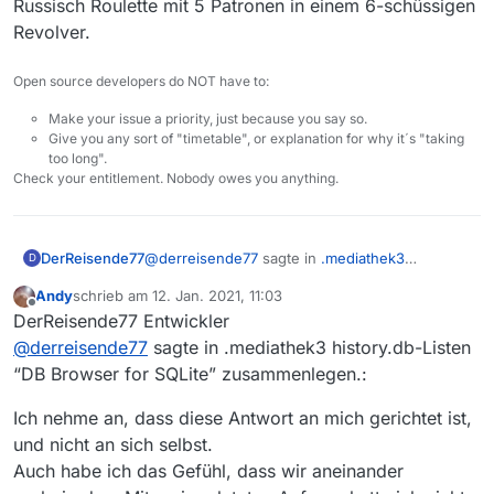
Russisch Roulette mit 5 Patronen in einem 6-schüssigen
Revolver.
Open source developers do NOT have to:
Make your issue a priority, just because you say so.
Give you any sort of "timetable", or explanation for why it´s "taking
too long".
Check your entitlement. Nobody owes you anything.
@
derreisende77
sagte in
.mediathek3
DerReisende77
D
history.db-Listen "DB Browser for SQLite"
Andy
schrieb am
12. Jan. 2021, 11:03
zusammenlegen.
:
zuletzt editiert von
Offline
Es gibt keine Anleitung wie man manuell
DerReisende77 Entwickler
an der Datenbank herumfummelt, weder
@
derreisende77
sagte in .mediathek3 history.db-Listen
Du hast dich entschieden, meinem Rat nicht zu
auf Deutsch noch auf Englisch. Dies ist
“DB Browser for SQLite” zusammenlegen.:
folgen und die Änderungen mit deinem (aus
auch nicht vorgesehen und ich werde
deiner Sicht) ausreichenden Wissen in Bezug
Anzunehmen keine doppelten IDs zu haben
dafür auch keinen Support leisten.
Ich nehme an, dass diese Antwort an mich gerichtet ist,
auf Datenbanken und das Programm doch
heisst nicht wissen. Solltest Du keine
umzusetzen.
doppelten IDs haben nehme ich an dass das
Abschließend verweise ich auch mein hier
und nicht an sich selbst.
Ich gehe also davon aus dass Du die Definition
Programm ordnungsgemäß läuft.
nochmals gebrachtes Zitat dass ich keinen
Auch habe ich das Gefühl, dass wir aneinander
der Tabelle lesen kannst und verstanden hast
Support leiste wenn jemand versucht, mit