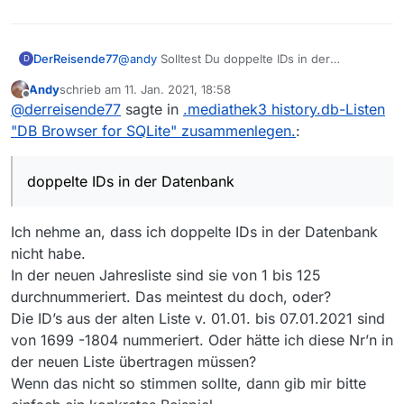
Den aktuellen Ordner: .mediathek3 > Datei: history.db
DerReisende77
@
andy
Solltest Du doppelte IDs in der
D
aufgerufen.
Datenbank drin haben fliegt dir das bald,
Hier soviel neue Zeilen hinzugefügt wie erforderlich
Jetzt habe ich eine aktuell fortlaufende Liste vom 01.01.
Andy
schrieb am
11. Jan. 2021, 18:58
spätestens jedoch in einer der nächsten
zuletzt editiert von
Offline
waren und dort wieder die einzelnen Spalten:
bis heute den 11.01.2021, wobei auch hier neuere DL’s
@
derreisende77
sagte in
.mediathek3 history.db-Listen
Updates um die Ohren…aber ist ja nicht so das
ID > Datum > Thema > Titel > Url markiert und aus den
aufgelistet werden. Das ist zwar eine umständliche
ich nicht mehrfach davor gewarnt habe.
"DB Browser for SQLite" zusammenlegen.
:
Daten der alten Liste eingefügt.
Lösung, aber Hauptsache ist, dass für das neue Jahr
eine komplette Tabelle vorhanden und nicht gesplittet ist.
doppelte IDs in der Datenbank
Ich nehme an, dass ich doppelte IDs in der Datenbank
nicht habe.
In der neuen Jahresliste sind sie von 1 bis 125
durchnummeriert. Das meintest du doch, oder?
Die ID’s aus der alten Liste v. 01.01. bis 07.01.2021 sind
von 1699 -1804 nummeriert. Oder hätte ich diese Nr’n in
der neuen Liste übertragen müssen?
Wenn das nicht so stimmen sollte, dann gib mir bitte