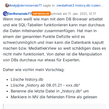
@
derreisende77
sagte in
.mediathek3 history.db-Listen
Andy
"DB Browser for SQLite" zusammenlegen.
:
DerReisende77
schrieb am
11. Jan. 2021, 12:17
D
ENTWICKLER
zuletzt editiert von
Offline
Wenn man weiß wie man mit dem DB Browser arbeitet
Mein Rat: Nimm die größere DB, benenne sie
wieder richtig
und wie SQL-Tabellen funktionieren kann man durchaus
unter .mediathek3-Ordner habe ich 2 Listen gespeichert
Was ist die richtige Benennung?
die Daten miteinander zusammenfügen. Hat man in
einem der genannten Punkte Defizite wird es
history 26.07.20 - 07.01.21.db v. 08.01
Beide Listen sind auch extern gespeichert und dachte,
history ab 08.01.21 - xxx.db
schwer/unmöglich und man kann die Datenbank kaputt
durch Datei anhängen in DB SQlite könnte ich sie wieder
machen bzw. MediathekView so weit schädigen dass es
zusammen- und fortrlaufend die neueren dazu führen.
Gib es überhaupt eine deutsche Anleitung für die
nicht mehr funktioniert. Von daher ist die Manipulation
einzelnen Funktionen. Oder ist dieses Programm nur für
von DBs durchaus nur etwas für Experten.
Experten vorgesehen.
Daher wie vorhin mein Vorschlag:
Lösche history.db
Lösche „history ab 08.01.21 - xxx.db“
Benenne die letzte Datei in „history.db“ um
Markiere in MV die fehlenden Filme als gelesen