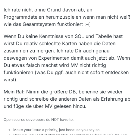
Ab den 08.01. bis 09.01.21 wurde unter
."C:\Users\xxxxxy.mediathek3
Ich rate nicht ohne Grund davon ab, an
die Daten nur für die 2 Tage aufgerufen weil ich sie
Programmdateien herumzuspielen wenn man nicht weiß
unter “history ab 08.01.21 - xxx.db” gespeichert hatte…
wie das Gesamtsystem funktioniert :-(
Meine Frage zielte darauf ab, wie bekomme ich hier als
Beispiel die 2 Listen zu EINER Liste zusammengefasst,
also v. 26.07.2020 fortlaufend bis zum heutigen Tag den
Wenn Du keine Kenntnisse von SQL und Tabelle hast
10.01.2021.
wirst Du relativ schlechte Karten haben die Daten
Vielleicht hätte ich nicht zwischenzeitlich
zusammen zu mergen. Ich rate Dir auch genau
experimentieren sollen, wie neue Datenbank/Tabellen
deswegen von Experimenten damit auch jetzt ab. Wenn
erstellen und/oder die Listen zwischenspeichern sollen.
Wenn ich MV 13.7.0 einschließlich den .mediathek3-
Du etwas falsch machst wird MV nicht richtig
Ordner sowie auch DB Browser for Sqlite lösche,
funktionieren (was Du ggf. auch nicht sofort entdecken
anschließend wieder installiere, weiß ich nicht, ob
wirst).
dadurch alles auf dem aktuellen Stand gebracht wird und
damit nur eine “seen_history- Liste” erscheint.
Mein Rat: Nimm die größere DB, benenne sie wieder
richtig und schreibe die anderen Daten als Erfahrung ab
und füge sie über MV gelesen hinzu.
Open source developers do NOT have to:
Make your issue a priority, just because you say so.