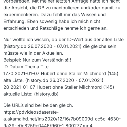
vorbeireden. Mit meiner letzten Anfrage hatte ich nicht
wie das funktioniert bevor Du die Änderungen
wenig bis keinem Wissen an
die Absicht, die DB zu manipulieren und/oder damit zu
vorgenommen hast.
Programminternen Sachen rumzubasteln. Der
Ich gehe deshalb auch davon aus dass Du
von mir aufgezeigte damalige Lösungsweg
experimentieren. Dazu fehlt mir das Wissen und
meinen Hinweis in Bezug auf das ID-Feld und
funktioniert, ist etwas aufwändiger aber sicher.
Erfahrung. Eben sowenig habe ich mich nicht
die darin befindlichen Werte dementsprechend
Dein Vorgehen ist Russisch Roulette mit 5
entschieden und Ratschläge nehme ich gerne an.
einordnen kannst da Du über das
Patronen in einem 6-schüssigen Revolver.
entsprechende Wissen über die Manipulation
Nur wollte ich wissen, ob der ID-Wert aus der alten Liste
von Datenbanken offenbar verfügst.
(history.db 26.07.2020 - 07.01.2021) die gleiche sein
müsste wie in der Aktuellen.
Beispiel: Nur zum Verständnis!!!
ID Datum Thema Titel
1770 2021-01-07 Hubert ohne Staller Milchmord (145)
alte Liste: (history.db 26.07.2020 - 07.01.2021)
28 2021-01-07 Hubert ohne Staller Milchmord (145)
aktuelle Liste: (history.db)
Die URL’s sind bei beiden gleich.
https://pdvideosdaserste-
a.akamaihd.net/int/2020/12/16/7b09009d-cc5c-4630-
9a39-e0c8259e0446/960-1_800277.mp4