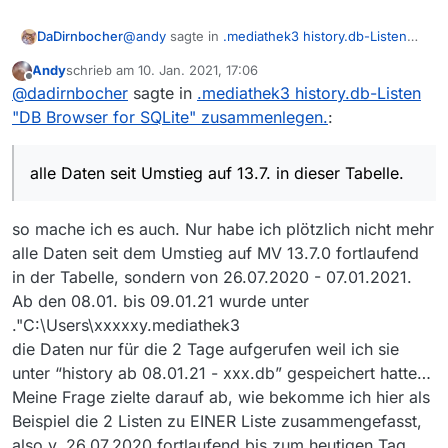
@
andy
sagte in
.mediathek3 history.db-Listen
DaDirnbocher
"DB Browser for SQLite" zusammenlegen.
:
Andy
schrieb am
10. Jan. 2021, 17:06
zuletzt editiert von
Offline
wie kann ich in .mediathek3 die history.db-
@
dadirnbocher
sagte in
.mediathek3 history.db-Listen
Listen/Tabellen nach Datum fortlaufend zu
"DB Browser for SQLite" zusammenlegen.
:
Kannst Du genauer beschreiben, was Du
einer Tabelle zusammenfassen?
meinst?
Ich starte denn DB-Browser, öffne die history-
alle Daten seit Umstieg auf 13.7. in dieser Tabelle.
db, wechslse …
so mache ich es auch. Nur habe ich plötzlich nicht mehr
alle Daten seit dem Umstieg auf MV 13.7.0 fortlaufend
in der Tabelle, sondern von 26.07.2020 - 07.01.2021.
Ab den 08.01. bis 09.01.21 wurde unter
."C:\Users\xxxxxy.mediathek3
… in das Tab Daten durchsuchen, wähle dort die
die Daten nur für die 2 Tage aufgerufen weil ich sie
Tabelle seen_history, gibt eh nur eine. Dann
bekomme ich die Daten angezeigt und kann
unter “history ab 08.01.21 - xxx.db” gespeichert hatte…
durch klick auf die Überschriften (z.B. Datum)
Meine Frage zielte darauf ab, wie bekomme ich hier als
auf- oder absteigend sortieren und habe alle
Beispiel die 2 Listen zu EINER Liste zusammengefasst,
Daten seit Umstieg auf 13.7. in dieser Tabelle.
also v. 26.07.2020 fortlaufend bis zum heutigen Tag