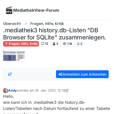
Skip to content
MediathekView-Forum
Übersicht
Fragen, Hilfe, Kritik
.mediathek3 history.db-Listen "DB
Browser for SQLite" zusammenlegen.
Fragen, Hilfe, Kritik
12
3
1.1k
2
Anmelden zum Antworten
Andy
schrieb am
10. Jan. 2021, 12:12
zuletzt editiert von Andy
1. Okt. 2021, 13:15
Offline
Hallo,
wie kann ich in .mediathek3 die history.db-
Listen/Tabellen nach Datum fortlaufend zu einer Tabelle