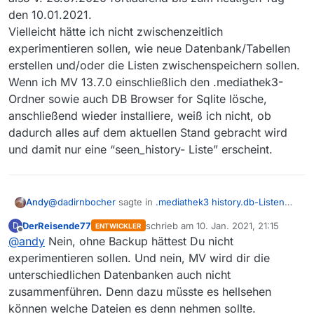
den 10.01.2021.
Vielleicht hätte ich nicht zwischenzeitlich
experimentieren sollen, wie neue Datenbank/Tabellen
erstellen und/oder die Listen zwischenspeichern sollen.
Wenn ich MV 13.7.0 einschließlich den .mediathek3-
Ordner sowie auch DB Browser for Sqlite lösche,
anschließend wieder installiere, weiß ich nicht, ob
dadurch alles auf dem aktuellen Stand gebracht wird
und damit nur eine “seen_history- Liste” erscheint.
@
dadirnbocher
sagte in
.mediathek3 history.db-Listen
Andy
"DB Browser for SQLite" zusammenlegen.
:
DerReisende77
schrieb am
10. Jan. 2021, 21:15
D
ENTWICKLER
zuletzt editiert von
Offline
@
andy
Nein, ohne Backup hättest Du nicht
alle Daten seit Umstieg auf 13.7. in dieser Tabelle.
experimentieren sollen. Und nein, MV wird dir die
unterschiedlichen Datenbanken auch nicht
so mache ich es auch. Nur habe ich plötzlich nicht mehr
alle Daten seit dem Umstieg auf MV 13.7.0 fortlaufend in
zusammenführen. Denn dazu müsste es hellsehen
der Tabelle, sondern von 26.07.2020 - 07.01.2021.
können welche Dateien es denn nehmen sollte.