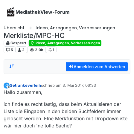
Skip to content
MediathekView-Forum
Übersicht
Ideen, Anregungen, Verbesserungen
Merkliste/MPC-HC
Gesperrt
Ideen, Anregungen, Verbesserungen
5
2
2.0k
1
Anmelden zum Antworten
Getränkeverleih
schrieb am
3. Mai 2017, 06:33
G
zuletzt editiert von
Offline
Hallo zusammen,
ich finde es recht lästig, dass beim Aktualisieren der
Liste die Eingaben in den beiden Suchfeldern immer
gelöscht werden. EIne Merkfunktion mit Dropdownliste
wär hier doch 'ne tolle Sache?