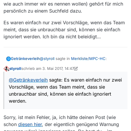
wie auch immer wir es nennen wollen) gehört für mich
persönlich zu einem Suchfeld dazu.
Es waren einfach nur zwei Vorschläge, wenn das Team
meint, dass sie unbrauchbar sind, können sie einfach
ignoriert werden. Ich bin da nicht beleidigt…
@
styroll
sagte in
Merkliste/MPC-HC
:
Getränkeverleih
G
styroll
schrieb am
3. Mai 2017, 14:47
zuletzt editiert von styroll
5. März 2017, 17:17
Offline
@
Getränkeverleih
sagte: ich finde
@
Getränkeverleih
sagte: Es waren einfach nur zwei
es recht lästig, dass beim
Vorschläge, wenn das Team meint, dass sie
Aktualisieren der Liste die Eingaben
unbrauchbar sind, können sie einfach ignoriert
Es soll sich um eine Dropdownliste handeln.
in den beiden Suchfeldern immer
Einfach nicht draufklicken!
werden.
gelöscht werden. EIne
Merkfunktion mit Dropdownliste
Für wiederholende Suchbegriffe gibt’s
wär hier doch 'ne tolle Sache?
die [Abofunktion]
Sorry, ist mein Fehler, ja, ich hätte deinen Post (wie
Sehr gut, ein Abo für eine Sendung, die ich
schon
diesen hier
, der eigentlich genügend Warnung
jetzt einfach mal runterladen will, die aber halt
Und andere würden deine