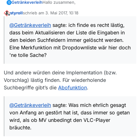
Hallo zusammen,
Getränkeverleih
G
styroll
schrieb am
3. Mai 2017, 10:18
ich finde es recht lästig, dass beim
zuletzt editiert von
Offline
Aktualisieren der Liste die Eingaben in den
@
Getränkeverleih
sagte: ich finde es recht lästig,
beiden Suchfeldern immer gelöscht werden.
Was mich ehrlich gesagt von Anfang an
dass beim Aktualisieren der Liste die Eingaben in
EIne Merkfunktion mit Dropdownliste wär hier
gestört hat ist, dass immer so getan wird, als
doch 'ne tolle Sache?
ob MV unbedingt den VLC-Player bräuchte.
Deshalb würde ich vorschlagen, auch den
den beiden Suchfeldern immer gelöscht werden.
Ich bin sicher nicht der einzige der den VLC
MPC-HC mit anzuführen und ein Abspielset
EIne Merkfunktion mit Dropdownliste wär hier doch
für den letzten Sch… hält und MV hätte nie
vorzukonfigurieren.
Der Parameter zum Abspielen lautet %f /play.
'ne tolle Sache?
seinen Weg auf meine Platte gefunden, wenn
dem wirklich so wäre.
Standardpfad für die x86 Version ist
C:\Program Files (x86)\MPC-HC\mpc-hc.exe
Und andere würden deine Implementation (bzw.
Für x64: C:\Program Files\MPC-HC\mpc-
Vorschlag) lästig finden. Für wiederholende
hc64.exe.
Wünsch was… :)
Suchbegriffe gibt’s die
Abofunktion
.
@
Getränkeverleih
sagte: Was mich ehrlich gesagt
von Anfang an gestört hat ist, dass immer so getan
wird, als ob MV unbedingt den VLC-Player
bräuchte.