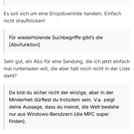
Da bist du sicher nicht der einzige, aber in der
Minderheit dürftest du trotzdem sein. V.a. zeigt deine
Es soll sich um eine Dropdownliste handeln. Einfach
Aussage, dass du meinst, die Welt bestehe nur aus
Niemand zwingt dich, VLC zum Abspielen zu benutzen,
Windows-Benutzern (die MPC super finden). MV ist
die Änderungen des Abspielsets (damit MPC damit
nicht draufklicken!
zum direkten Abspielen von Sendungen aus der
verwendet wird) benötigt etwa einen Aufwand von 1
Filmliste mithilfe von VLC vorkonfiguriert, da dieser
Minute. In den letzten 7 Jahren gab es bloss 2
mächtige Medienplaner auf allen relevanten Plattformen
Für wiederholende Suchbegriffe gibt’s die
Nachfragen danach im Forum…
(Windows, macOS und Linux) verfügbar ist und wir
[Abofunktion]
wissen, dass er mit allen Sendungen bzw. Protokollen
zurechtkommt…
Sehr gut, ein Abo für eine Sendung, die ich jetzt einfach
mal runterladen will, die aber halt noch nicht in der Liste
steht?
Da bist du sicher nicht der einzige, aber in der
Minderheit dürftest du trotzdem sein. V.a. zeigt
deine Aussage, dass du meinst, die Welt bestehe
nur aus Windows-Benutzern (die MPC super
finden).