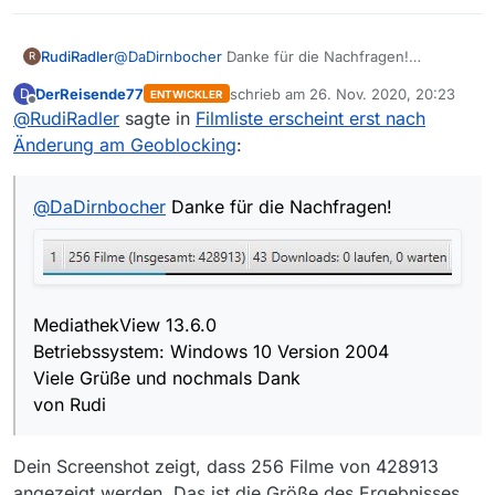
@
DaDirnbocher
Danke für die Nachfragen!
RudiRadler
R
DerReisende77
schrieb am
26. Nov. 2020, 20:23
D
ENTWICKLER
MediathekView 13.6.0
zuletzt editiert von
Offline
@
RudiRadler
sagte in
Filmliste erscheint erst nach
Betriebssystem: Windows 10 Version 2004
Viele Grüße und nochmals Dank
Änderung am Geoblocking
:
von Rudi
@
DaDirnbocher
Danke für die Nachfragen!
MediathekView 13.6.0
Betriebssystem: Windows 10 Version 2004
Viele Grüße und nochmals Dank
von Rudi
Dein Screenshot zeigt, dass 256 Filme von 428913
angezeigt werden. Das ist die Größe des Ergebnisses