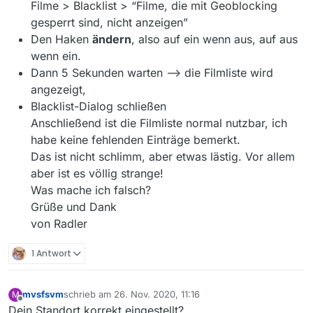
Filme > Blacklist > “Filme, die mit Geoblocking
gesperrt sind, nicht anzeigen”
Den Haken
ändern
, also auf ein wenn aus, auf aus
wenn ein.
Dann 5 Sekunden warten --> die Filmliste wird
angezeigt,
Blacklist-Dialog schließen
Anschließend ist die Filmliste normal nutzbar, ich
habe keine fehlenden Einträge bemerkt.
Das ist nicht schlimm, aber etwas lästig. Vor allem
aber ist es völlig strange!
Was mache ich falsch?
Grüße und Dank
von Radler
1 Antwort
mvsfsvm
schrieb am
26. Nov. 2020, 11:16
M
zuletzt editiert von
Offline
Dein Standort korrekt eingestellt?