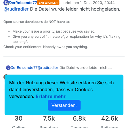
DerReisende77
schrieb am
1. Dez. 2020, 20:44
D
ENTWICKLER
erungAmGeoblocking.20201201.pdf](Lade 100%
Sofort nach dem Starten
zuletzt editiert von
Offline
@
rudiradler
Die Datei wurde leider nicht hochgeladen.
hoch)
Anschließend funktioniert alles tadellos!
nachdem die Filmliste vollständig geladen ist –
Danke fürs Nachfragen!
mit Filter- und Über-Dialog (Sender-Liste ist
In der Anhangdatei sind 6 fullscreen-shots vom
leer!?!) Anzahl Filme > 400.000 .UND. 30
Viele Grüße und nochmals Dank
Open source developers do NOT have to:
Starten MV, in der Hoffnung, dass alles wesentliche
Sekunden nicht mehr hochgezählt, Alter ist <
von Rudi
zu sehen ist. Bitte ggf. nachfragen!
2h
Make your issue a priority, just because you say so.
mit Blacklist-Dialog – Geoblocking ist angehakt
Give you any sort of "timetable", or explanation for why it´s "taking
too long".
Geoblocking wird ausgehakt --> Knopf
Check your entitlement. Nobody owes you anything.
„Schließen“ ist disabled, Filmliste ist weiter
leer. Offenbar braucht mein Rechner ne Weile,
bis er die Liste präsentierfähig hat
3 Sekunden später erscheint die Filmliste;
DerReisende77
@
rudiradler
Die Datei wurde leider nicht
D
Knopf „Schließen“ ist enabled
hochgeladen.
dann ist auch die Senderliste im Filter-Dialog
RudiRadler
schrieb am
2. Dez. 2020, 15:33
R
zuletzt editiert von
gefüllt
Offline
Mit der Nutzung dieser Website erklären Sie sich
Dieser Beitrag wurde gelöscht!
damit einverstanden, dass wir Cookies
verwenden.
Erfahre mehr
Verstanden!
30
7.5k
6.8k
42.6k
Online
Benutzer
Themen
Beiträge