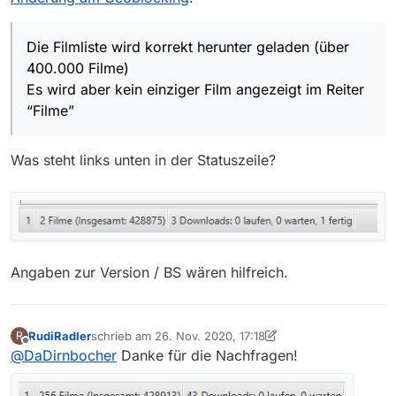
Filme > Blacklist > “Filme, die mit Geoblocking
gesperrt sind, nicht anzeigen”
Den Haken
ändern
, also auf ein wenn aus, auf
Die Filmliste wird korrekt herunter geladen (über
aus wenn ein.
400.000 Filme)
Dann 5 Sekunden warten --> die Filmliste wird
Es wird aber kein einziger Film angezeigt im Reiter
angezeigt,
“Filme”
Blacklist-Dialog schließen
Anschließend ist die Filmliste normal nutzbar,
ich habe keine fehlenden Einträge bemerkt.
Was steht links unten in der Statuszeile?
Das ist nicht schlimm, aber etwas lästig. Vor
allem aber ist es völlig strange!
Was mache ich falsch?
Grüße und Dank
von Radler
Angaben zur Version / BS wären hilfreich.
RudiRadler
schrieb am
26. Nov. 2020, 17:18
R
zuletzt editiert von RudiRadler
Offline
@
DaDirnbocher
Danke für die Nachfragen!