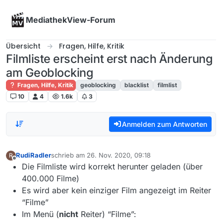
Skip to content
MediathekView-Forum
Übersicht
Fragen, Hilfe, Kritik
Filmliste erscheint erst nach Änderung
am Geoblocking
Fragen, Hilfe, Kritik
geoblocking
blacklist
filmlist
10
4
1.6k
3
Anmelden zum Antworten
RudiRadler
schrieb am
26. Nov. 2020, 09:18
R
zuletzt editiert von
Offline
Die Filmliste wird korrekt herunter geladen (über
400.000 Filme)
Es wird aber kein einziger Film angezeigt im Reiter
“Filme”
Im Menü (
nicht
Reiter) “Filme”: