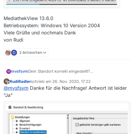
MediathekView 13.6.0
Betriebssystem: Windows 10 Version 2004
Viele Grüße und nochmals Dank
von Rudi
D
2 Antworten
mvsfsvm
Dein Standort korrekt eingestellt?
M
RudiRadler
schrieb am
26. Nov. 2020, 17:22
R
zuletzt editiert von
Offline
@
mvsfsvm
Danke für die Nachfrage! Antwort ist leider
“Ja”