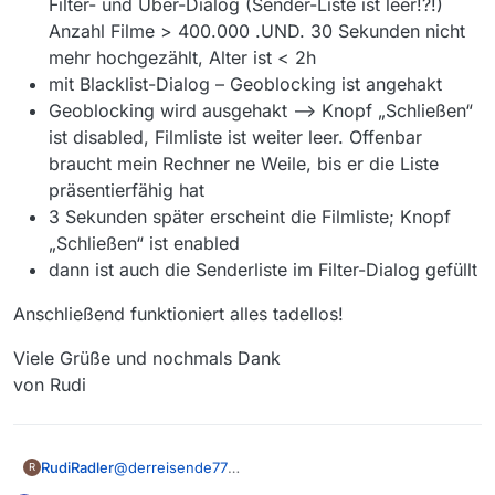
Filter- und Über-Dialog (Sender-Liste ist leer!?!)
Anzahl Filme > 400.000 .UND. 30 Sekunden nicht
mehr hochgezählt, Alter ist < 2h
mit Blacklist-Dialog – Geoblocking ist angehakt
Geoblocking wird ausgehakt --> Knopf „Schließen“
ist disabled, Filmliste ist weiter leer. Offenbar
braucht mein Rechner ne Weile, bis er die Liste
präsentierfähig hat
3 Sekunden später erscheint die Filmliste; Knopf
„Schließen“ ist enabled
dann ist auch die Senderliste im Filter-Dialog gefüllt
Anschließend funktioniert alles tadellos!
Viele Grüße und nochmals Dank
von Rudi
@
derreisende77
RudiRadler
R
[0_1606840404228_FilmlisteErscheintErstNachAend