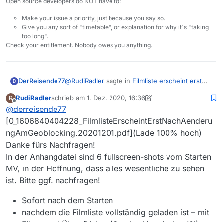
Open source developers do NOT have to:
Make your issue a priority, just because you say so.
Give you any sort of "timetable", or explanation for why it´s "taking
too long".
Check your entitlement. Nobody owes you anything.
@
RudiRadler
sagte in
Filmliste erscheint erst
DerReisende77
D
nach Änderung am Geoblocking
:
RudiRadler
schrieb am
1. Dez. 2020, 16:36
R
zuletzt editiert von RudiRadler
12. Jan. 2020, 17:38
Offline
@
derreisende77
@
DaDirnbocher
Danke für die
Nachfragen!
[0_1606840404228_FilmlisteErscheintErstNachAenderu
Dein Screenshot zeigt, dass 256 Filme von
ngAmGeoblocking.20201201.pdf](Lade 100% hoch)
428913 angezeigt werden. Das ist die Größe
Danke fürs Nachfragen!
des Ergebnisses deiner ganzen Einstellungen.
Es wäre mal sehr gut einen kompletten
MediathekView 13.6.0
Die
1
ganz links sagt eindeutig aus dass in der
Screenshot des Programms zu bekommen um
In der Anhangdatei sind 6 fullscreen-shots vom Starten
Betriebssystem: Windows 10 Version
Liste ein Eintrag markiert ist.
zu sehen was Du wirklich siehst (inkl. offenem
Eine ganz weit hergeholte Sache ist dass die
2004
MV, in der Hoffnung, dass alles wesentliche zu sehen
Von der Logik her muß daher irgendetwas
Filter-Fenster).
Einstellungen der Spalten komplett verhunzt
Viele Grüße und nochmals Dank
ist. Bitte ggf. nachfragen!
angezeigt werden.
sind. Die kannst Du über das Kontextmenü der
Aber letztendlich ohne einen kompletten
von Rudi
Spaltenüberschrift mit “Spalten zurücksetzen”
Screenshot wird man nicht viel gewinnen
Sofort nach dem Starten
auf einen Urwert zurücksetzen. Das sollte
können.
dann auch etwaige Fehlkonfigurationen
nachdem die Filmliste vollständig geladen ist – mit
verändern.