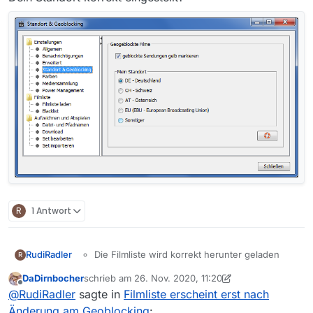
R
1 Antwort
RudiRadler
Die Filmliste wird korrekt herunter geladen
R
(über 400.000 Filme)
DaDirnbocher
schrieb am
26. Nov. 2020, 11:20
Es wird aber kein einziger Film angezeigt im
zuletzt editiert von DaDirnbocher
Offline
@
RudiRadler
sagte in
Filmliste erscheint erst nach
Reiter “Filme”
Im Menü (
nicht
Reiter) “Filme”:
Änderung am Geoblocking
: