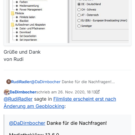
Grüße und Dank
von Rudi
@
DaDirnbocher
Danke für die Nachfragen!
RudiRadler
R
DaDirnbocher
schrieb am
26. Nov. 2020, 18:13
MediathekView 13.6.0
zuletzt editiert von DaDirnbocher
Offline
@
RudiRadler
sagte in
Filmliste erscheint erst nach
Betriebssystem: Windows 10 Version 2004
Viele Grüße und nochmals Dank
Änderung am Geoblocking
:
von Rudi
@
DaDirnbocher
Danke für die Nachfragen!
MediathekView 13.6.0