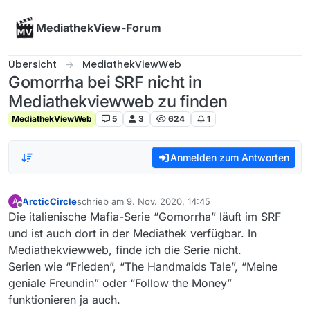
Skip to content
MediathekView-Forum
Übersicht
MediathekViewWeb
Gomorrha bei SRF nicht in
Mediathekviewweb zu finden
MediathekViewWeb
5
3
624
1
Anmelden zum Antworten
ArcticCircle
schrieb am
9. Nov. 2020, 14:45
A
zuletzt editiert von
Offline
Die italienische Mafia-Serie “Gomorrha” läuft im SRF
und ist auch dort in der Mediathek verfügbar. In
Mediathekviewweb, finde ich die Serie nicht.
Serien wie “Frieden”, “The Handmaids Tale”, “Meine
geniale Freundin” oder “Follow the Money”
funktionieren ja auch.