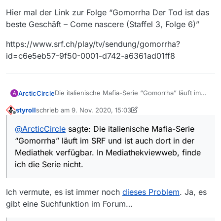
Hier mal der Link zur Folge “Gomorrha Der Tod ist das
beste Geschäft – Come nascere (Staffel 3, Folge 6)”
https://www.srf.ch/play/tv/sendung/gomorrha?
id=c6e5eb57-9f50-0001-d742-a6361ad01ff8
Die italienische Mafia-Serie “Gomorrha” läuft im
ArcticCircle
A
SRF und ist auch dort in der Mediathek verfügbar.
styroll
schrieb am
9. Nov. 2020, 15:03
In Mediathekviewweb, finde ich die Serie nicht.
Hier mal der Link zur Folge “Gomorrha Der Tod ist
zuletzt editiert von styroll
11. Sept. 2020, 21:13
Offline
Serien wie “Frieden”, “The Handmaids Tale”,
das beste Geschäft – Come nascere (Staffel 3,
@
ArcticCircle
sagte: Die italienische Mafia-Serie
“Meine geniale Freundin” oder “Follow the
Folge 6)”
https://www.srf.ch/play/tv/sendung/gomorrha?
“Gomorrha” läuft im SRF und ist auch dort in der
Money” funktionieren ja auch.
id=c6e5eb57-9f50-0001-d742-a6361ad01ff8
Mediathek verfügbar. In Mediathekviewweb, finde
ich die Serie nicht.
Ich vermute, es ist immer noch
dieses Problem
. Ja, es
gibt eine Suchfunktion im Forum…