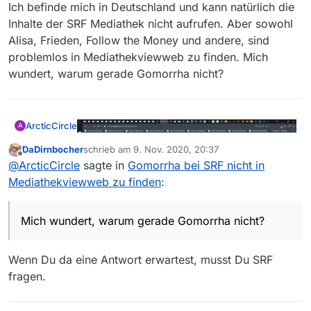
Ich befinde mich in Deutschland und kann natürlich die
Inhalte der SRF Mediathek nicht aufrufen. Aber sowohl
Alisa, Frieden, Follow the Money und andere, sind
problemlos in Mediathekviewweb zu finden. Mich
wundert, warum gerade Gomorrha nicht?
ArcticCircle
A
DaDirnbocher
schrieb am
9. Nov. 2020, 20:37
zuletzt editiert von
Offline
@
ArcticCircle
sagte in
Gomorrha bei SRF nicht in
Mediathekviewweb zu finden
:
Mich wundert, warum gerade Gomorrha nicht?
Ich befinde mich in Deutschland und kann
Wenn Du da eine Antwort erwartest, musst Du SRF
natürlich die Inhalte der SRF Mediathek nicht
fragen.
aufrufen. Aber sowohl Alisa, Frieden, Follow the
Money und andere, sind problemlos in
Mediathekviewweb zu finden. Mich wundert,